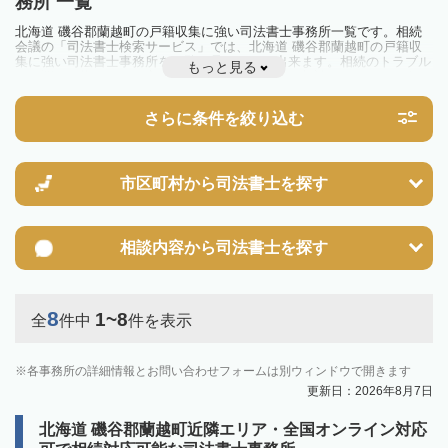
務所 一覧
北海道 磯谷郡蘭越町の戸籍収集に強い司法書士事務所一覧です。相続
会議の「司法書士検索サービス」では、北海道 磯谷郡蘭越町の戸籍収
集に強い司法書士事務所を一覧で見ることが出来ます。相続のトラブル
もっと見る
やお悩みを抱えている方は一度近隣の司法書士に相談してみましょう。
さらに条件を絞り込む
市区町村から
司法書士を探す
相談内容から
司法書士を探す
8
1~8
全
件中
件を表示
各事務所の詳細情報とお問い合わせフォームは別ウィンドウで開きます
更新日：2026年8月7日
北海道 磯谷郡蘭越町近隣エリア・全国オンライン対応