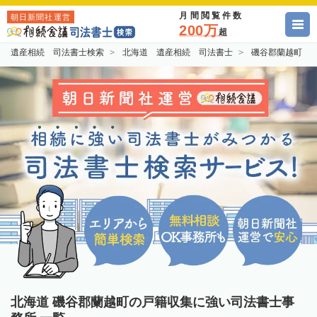
月間閲覧件数
朝日新聞社運営
200万
超
遺産相続 司法書士検索
北海道 遺産相続 司法書士
磯谷郡蘭越町 
北海道 磯谷郡蘭越町の戸籍収集に強い司法書士事