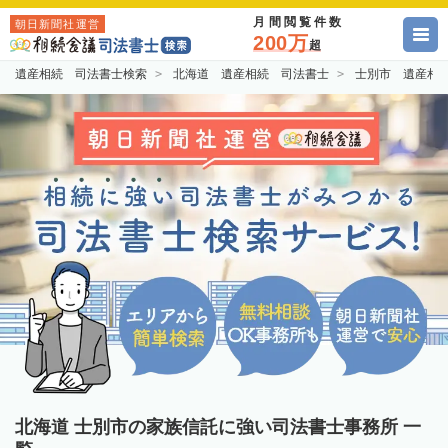
月間閲覧件数
朝日新聞社運営
200万
超
遺産相続 司法書士検索
北海道 遺産相続 司法書士
士別市 遺産相
北海道 士別市の家族信託に強い司法書士事務所 一