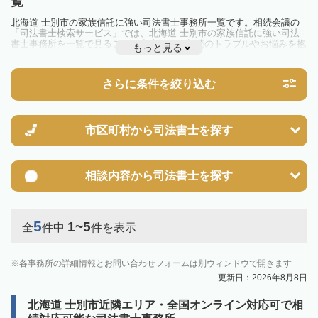
覧
北海道 士別市の家族信託に強い司法書士事務所一覧です。相続会議の
「司法書士検索サービス」では、北海道 士別市の家族信託に強い司法
書士事務所を一覧で見ることが出来ます。相続のトラブルやお悩みを抱
もっと見る
えている方は一度近隣の司法書士に相談してみましょう。
さらに条件を絞り込む
市区町村から
司法書士を探す
相談内容から
司法書士を探す
5
1~5
全
件中
件を表示
各事務所の詳細情報とお問い合わせフォームは別ウィンドウで開きます
更新日：2026年8月8日
北海道 士別市近隣エリア・全国オンライン対応可で相