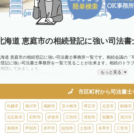
北海道 恵庭市の相続登記に強い司法書
北海道 恵庭市の相続登記に強い司法書士事務所一覧です。相続会議の「
続登記に強い司法書士事務所を一覧で見ることが出来ます。相続のトラ
に相談してみましょう。
もっと見る
2024年4月1日から相続登記が義務化されました。
不動産を相続した場合、相続を知った日から3年以内に登記しないと、1
きが必要です。義務化前の相続も対象となるため注意しましょう。
相続登記は法律で定められており、司法書士に依頼すれば手間を省けま
市区町村から
司法書士
また、義務化に伴い、相続人申告登記制度が創設されました。遺産分割
制度の活用を検討しましょう。司法書士への相談も可能です。
札幌市
旭川市
函館市
苫小牧市
帯広市
北見市
釧路市
北広島市
石狩市
伊達市
江別市
登別市
室蘭市
深川市
美唄市
芦別市
赤平市
紋別市
士別市
名寄市
三笠市