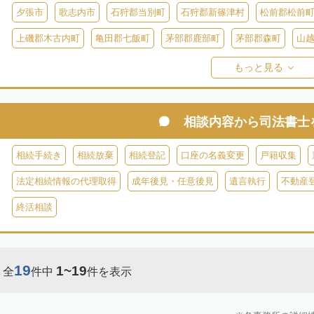
夕張市
歌志内市
石狩郡当別町
石狩郡新篠津村
松前郡松前
上磯郡木古内町
亀田郡七飯町
茅部郡鹿部町
茅部郡森町
山
檜山郡上ノ国町
檜山郡厚沢部町
爾志郡乙部町
奥尻郡奥尻町
もっと見る
島牧郡島牧村
寿都郡寿都町
寿都郡黒松内町
磯谷郡蘭越町
虻田郡真狩村
虻田郡留寿都村
虻田郡喜茂別町
虻田郡京極町
相談内容から
司法書士
岩内郡共和町
岩内郡岩内町
二海郡八雲町
古宇郡泊村
古宇
相続手続き
相続放棄
相続登記
口座の名義変更
戸籍収集
余市郡仁木町
余市郡余市町
余市郡赤井川村
空知郡南幌町
法定相続情報の代理取得
成年後見・任意後見
遺言執行
不動産
空知郡上富良野町
空知郡中富良野町
空知郡南富良野町
夕張郡
終活相談
樺戸郡月形町
樺戸郡浦臼町
樺戸郡新十津川町
雨竜郡妹背牛町
雨竜郡北竜町
雨竜郡沼田町
勇払郡占冠村
勇払郡厚真町
勇
19
1~19
全
件中
件を表示
上川郡東神楽町
上川郡鷹栖町
上川郡当麻町
上川郡比布町
上川郡美瑛町
上川郡和寒町
上川郡剣淵町
上川郡下川町
上