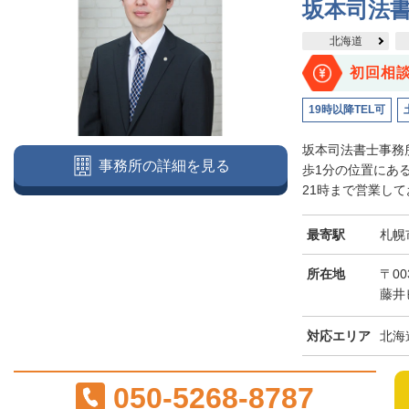
坂本司法
北海道
初回相
19時以降TEL可
坂本司法書士事務
事務所の詳細を見る
歩1分の位置にあ
21時まで営業して
最寄駅
札幌
所在地
〒00
藤井
対応エリア
北海
050-5268-8787