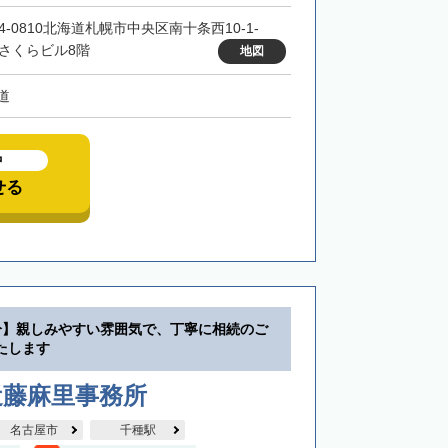
4-0810北海道札幌市中央区南十条西10-1-
 さくらビル8階
地図
道
中
せる
分】親しみやすい雰囲気で、丁寧に相続のご
たします
近藤麻里事務所
名古屋市
千種駅