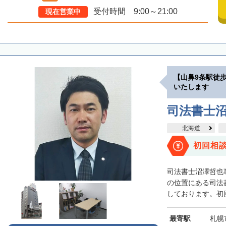
受付時間 9:00～21:00
現在営業中
【山鼻9条駅徒
いたします
司法書士
北海道
初回相
司法書士沼澤哲也
の位置にある司法
しております。初回
最寄駅
札幌