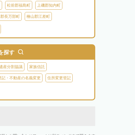
町
松前郡福島町
上磯郡知内町
越郡長万部町
檜山郡江差町
瀬棚郡今金町
久遠郡せたな町
虻田郡ニセコ町
虻田郡倶知安町
虻田郡豊浦町
虻田郡洞爺湖町
を探す
郡神恵内村
古平郡古平町
積丹郡積丹町
遺産分割協議
家族信託
空知郡奈井江町
空知郡上砂川町
登記・不動産の名義変更
住所変更登記
由仁町
夕張郡長沼町
夕張郡栗山町
雨竜郡秩父別町
雨竜郡雨竜町
払郡安平町
勇払郡むかわ町
上川郡愛別町
上川郡上川町
上川郡東川町
川郡新得町
上川郡清水町
中川郡本別町