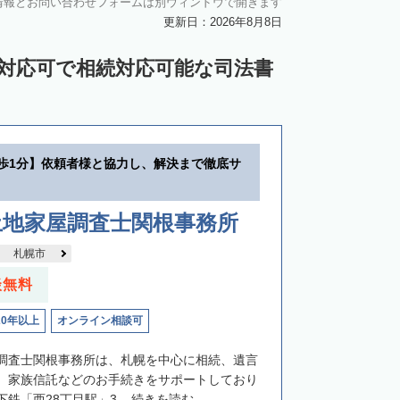
情報とお問い合わせフォームは別ウィンドウで開きます
中川郡池田町
中川郡豊頃町
更新日：2026年8月8日
苫前郡羽幌町
苫前郡初山別村
ン対応可で相続対応可能な司法書
谷郡猿払村
枝幸郡浜頓別町
利尻郡利尻富士町
網走郡美幌町
里郡小清水町
常呂郡訓子府町
徒歩1分】依頼者様と協力し、解決まで徹底サ
紋別郡滝上町
紋別郡興部町
沙流郡日高町
沙流郡平取町
新冠郡新冠町
土地家屋調査士関根事務所
河東郡音更町
河東郡士幌町
札幌市
河西郡更別村
広尾郡大樹町
談無料
路郡釧路町
厚岸郡厚岸町
厚岸郡浜中町
20年以上
オンライン相談可
野付郡別海町
標津郡中標津町
調査士関根事務所は、札幌を中心に相続、遺言
、家族信託などのお手続きをサポートしており
鉄「西28丁目駅」3...
続きを読む