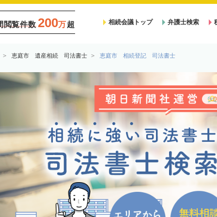
200
相続会議トップ
弁護士検索
間閲覧件数
万
超
恵庭市 遺産相続 司法書士
恵庭市 相続登記 司法書士