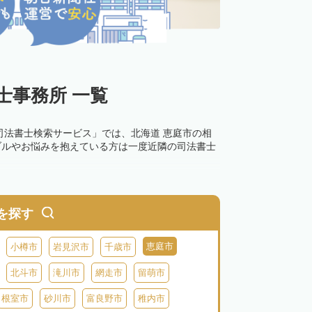
士事務所 一覧
司法書士検索サービス」では、北海道 恵庭市の相
ブルやお悩みを抱えている方は一度近隣の司法書士
0万円以下の過料が科せられるため、速やかな手続
す。その他の相続手続きも任せることが可能です。
を探す
の話し合いがまとまらず登記できない場合は、この
恵庭市
小樽市
岩見沢市
千歳市
北斗市
滝川市
網走市
留萌市
根室市
砂川市
富良野市
稚内市