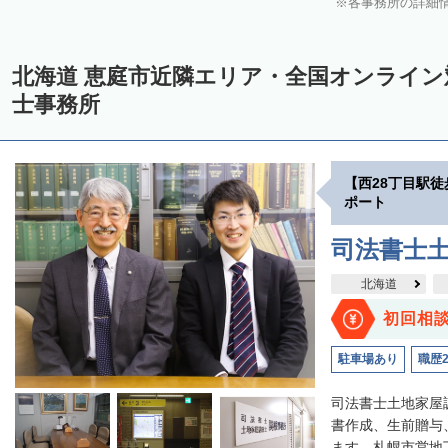
各事務所の詳細
中川郡美深町
中川郡音威子府村
中川郡中川町
中川郡幕別町
雨竜郡幌加内町
増毛郡増毛町
留萌郡小平町
苫前郡苫前町
北海道 恵庭市近隣エリア・全国オンライ
天塩郡遠別町
天塩郡天塩町
天塩郡豊富町
天塩郡幌延町
宗
士事務所
枝幸郡中頓別町
枝幸郡枝幸町
礼文郡礼文町
利尻郡利尻町
網走郡津別町
網走郡大空町
斜里郡斜里町
斜里郡清里町
斜
【西28丁目駅
常呂郡置戸町
常呂郡佐呂間町
紋別郡遠軽町
紋別郡湧別町
ポート
紋別郡西興部村
紋別郡雄武町
有珠郡壮瞥町
白老郡白老町
司法書士
浦河郡浦河町
様似郡様似町
幌泉郡えりも町
日高郡新ひだか町
北海道
河東郡上士幌町
河東郡鹿追町
河西郡芽室町
河西郡中札内村
初回相
広尾郡広尾町
足寄郡足寄町
足寄郡陸別町
十勝郡浦幌町
釧
駐車場あり
職歴
川上郡標茶町
川上郡弟子屈町
阿寒郡鶴居村
白糠郡白糠町
司法書士土地家屋
標津郡標津町
目梨郡羅臼町
書作成、生前贈与
ます。札幌市営地下