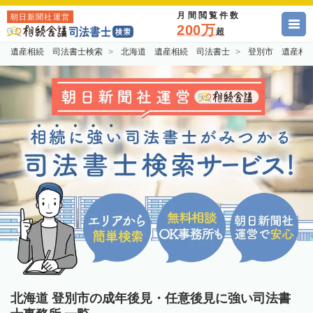
月間閲覧件数
朝日新聞社運営
200万
超
遺産相続 司法書士検索
北海道 遺産相続 司法書士
登別市 遺産相
北海道 登別市の成年後見・任意後見に強い司法書