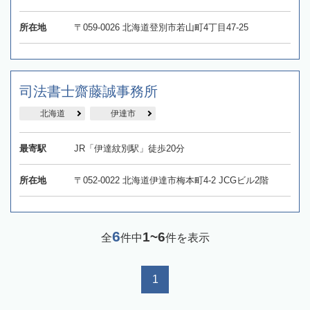
所在地
〒059-0026 北海道登別市若山町4丁目47-25
司法書士齋藤誠事務所
北海道
伊達市
最寄駅
JR「伊達紋別駅」徒歩20分
所在地
〒052-0022 北海道伊達市梅本町4-2 JCGビル2階
6
1~6
全
件中
件を表示
1