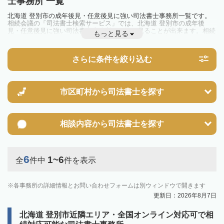
士事務所 一覧
北海道 登別市の成年後見・任意後見に強い司法書士事務所一覧です。
相続会議の「司法書士検索サービス」では、北海道 登別市の成年後
見・任意後見に強い司法書士事務所を一覧で見ることが出来ます。相続
もっと見る
のトラブルやお悩みを抱えている方は一度近隣の司法書士に相談してみ
ましょう。
さらに条件を絞り込む
市区町村から
司法書士を探す
相談内容から
司法書士を探す
6
1~6
全
件中
件を表示
各事務所の詳細情報とお問い合わせフォームは別ウィンドウで開きます
更新日：2026年8月7日
北海道 登別市近隣エリア・全国オンライン対応可で相