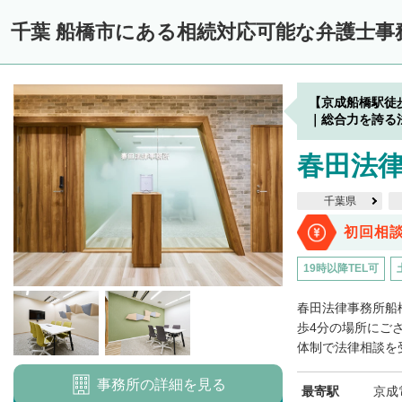
千葉 船橋市にある相続対応可能な弁護士事
【京成船橋駅徒
｜総合力を誇る
春田法律
千葉県
初回相
19時以降TEL可
春田法律事務所船
歩4分の場所にご
体制で法律相談を受
事務所の詳細を見る
最寄駅
京成