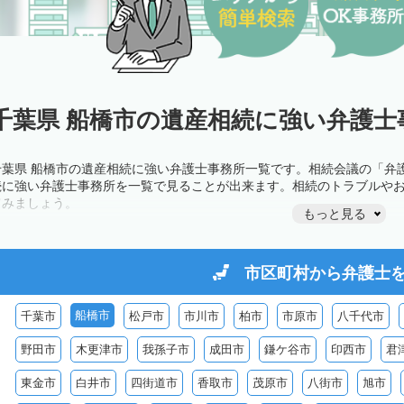
千葉県 船橋市の遺産相続に強い弁護士
千葉県 船橋市の遺産相続に強い弁護士事務所一覧です。相続会議の「弁
続に強い弁護士事務所を一覧で見ることが出来ます。相続のトラブルや
てみましょう。
もっと見る
市区町村から
弁護士
船橋市
千葉市
松戸市
市川市
柏市
市原市
八千代市
野田市
木更津市
我孫子市
成田市
鎌ケ谷市
印西市
君
東金市
白井市
四街道市
香取市
茂原市
八街市
旭市