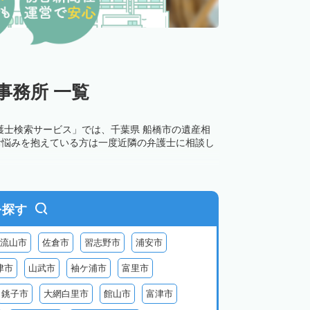
事務所 一覧
護士検索サービス」では、千葉県 船橋市の遺産相
お悩みを抱えている方は一度近隣の弁護士に相談し
を探す
流山市
佐倉市
習志野市
浦安市
津市
山武市
袖ケ浦市
富里市
銚子市
大網白里市
館山市
富津市