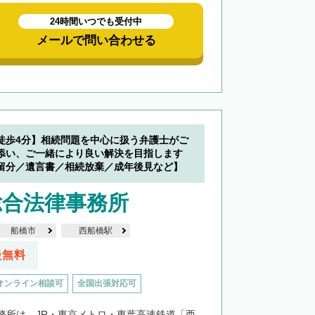
24時間いつでも受付中
メールで問い合わせる
徒歩4分】相続問題を中心に扱う弁護士がご
添い、ご一緒により良い解決を目指します
留分／遺言書／相続放棄／成年後見など】
総合法律事務所
船橋市
西船橋駅
談無料
オンライン相談可
全国出張対応可
務所は、JR・東京メトロ・東葉高速鉄道「西