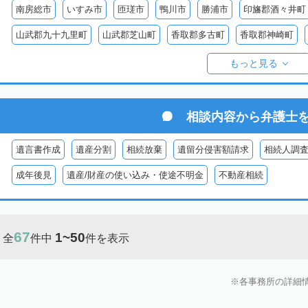
南房総市
いすみ市
匝瑳市
鴨川市
勝浦市
印旛郡酒々井町
山武郡九十九里町
山武郡芝山町
香取郡多古町
香取郡神崎町
長生郡一宮町
長生郡白子町
長生郡長南町
長生郡睦沢町
長
もっと見る
安房郡鋸南町
相談内容から
弁護士
遺言書作成
遺産分割
相続放棄
遺留分侵害額請求
相続人調
成年後見
遺産/財産の使い込み・使途不明金
不動産相続
67
1~50
全
件中
件を表示
各事務所の詳細