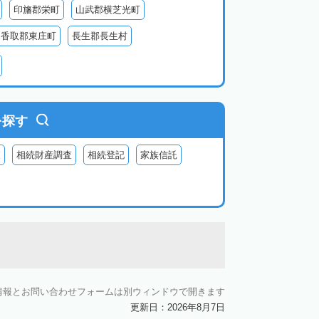
印旛郡栄町
山武郡横芝光町
香取郡東庄町
長生郡長生村
生郡長柄町
夷隅郡大多喜町
夷隅郡御宿町
を探す
査
相続財産調査
相続登記
家族信託
情報とお問い合わせフォームは別ウィンドウで開きます
更新日：2026年8月7日