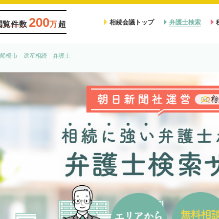
200
相続会議トップ
弁護士検索
閲覧件数
万
超
船橋市 遺産相続 弁護士