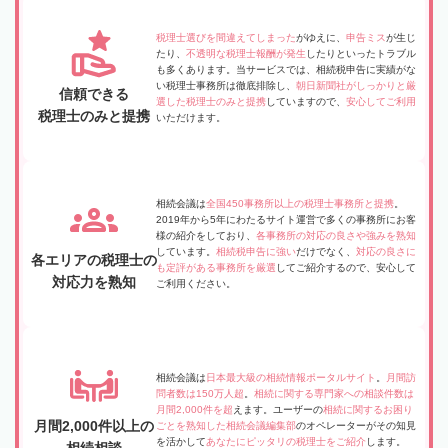
税理士選びを間違えてしまった
がゆえに、
申告ミス
が生じ
たり、
不透明な税理士報酬が発生
したりといったトラブル
も多くあります。当サービスでは、相続税申告に実績がな
い税理士事務所は徹底排除し、
朝日新聞社がしっかりと厳
信頼できる
選した税理士のみと提携
していますので、
安心してご利用
税理士のみと提携
いただけます。
相続会議は
全国450事務所以上の税理士事務所と提携
。
2019年から5年にわたるサイト運営で多くの事務所にお客
様の紹介をしており、
各事務所の対応の良さや強みを熟知
しています。
相続税申告に強い
だけでなく、
対応の良さに
各エリアの税理士の
も定評がある事務所を厳選
してご紹介するので、安心して
対応力を熟知
ご利用ください。
相続会議は
日本最大級の相続情報ポータルサイト
。
月間訪
問者数は150万人超
。
相続に関する専門家への相談件数は
月間2,000件を超
えます。ユーザーの
相続に関するお困り
月間2,000件以上の
ごとを熟知した相続会議編集部
のオペレーターがその知見
を活かして
あなたにピッタリの税理士をご紹介
します。
相続相談