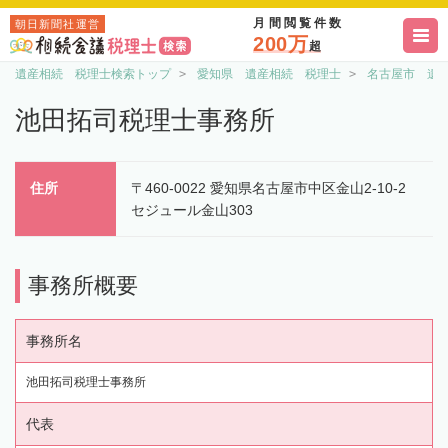
月間閲覧件数
朝日新聞社運営
200万
超
遺産相続 税理士検索トップ
愛知県 遺産相続 税理士
名古屋市 遺
池田拓司税理士事務所
住所
〒460-0022 愛知県名古屋市中区金山2-10-2
セジュール金山303
事務所概要
事務所名
池田拓司税理士事務所
代表