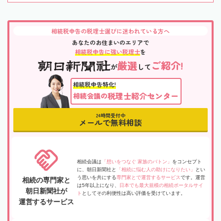
相続税申告の税理士選びに迷われている方へ
あなたのお住まいのエリアで
相続税申告に強い税理士
を
厳選
ご紹介!
が
して
相続税申告特化!
税理士紹介センター
相続会議の
24時間受付中
メールで無料相談
相続会議は
「想いをつなぐ 家族のバトン」
をコンセプト
に、朝日新聞社と
「相続に悩む人の助けになりたい」
とい
う思いを共にする
専門家とで運営するサービス
です。運営
相続の専門家と
は5年以上になり、
日本でも最大規模の相続ポータルサイ
朝日新聞社が
ト
としてその利便性は高い評価を受けています。
運営するサービス