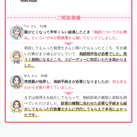
ご相談実績
T.U. さん 52歳
親がとくなって半年くらい経過したとき
「相続についてのお尋
ね」というハガキが税務署から届いてビックリしました。
初回してもらった税理士さんに聞べてもらったところ、引き継
いだ株がまり値上がりしていて、
相続税申告が必要でした。危
うく脱税になるところ、スピーディーに対応いただき助かりま
した。
M.A. さん 48歳
突然親が他界し、相続手続きが必要になりましたが、
右も左も
わからず困り果てていました。
まずは税理士を紹介してもらって、相続財産の種類と総額を調
べていただけました。
財産の種類に合わせた必要な手続きも紹
介してもらった行政書士さんに代行してもらえて本当によかっ
たです。