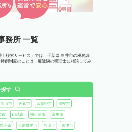
事務所 一覧
理士検索サービス」では、千葉県 白井市の税務調
や特例制度のことは一度近隣の税理士に相談してみ
を探す
流山市
佐倉市
習志野市
浦安市
津市
山武市
袖ケ浦市
富里市
銚子市
大網白里市
館山市
富津市