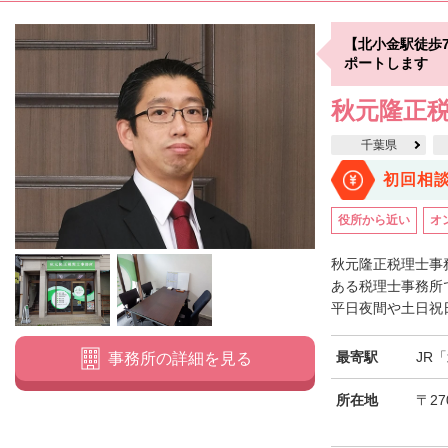
【北小金駅徒歩
ポートします
秋元隆正
千葉県
初回相
役所から近い
オ
秋元隆正税理士事
ある税理士事務所
平日夜間や土日祝日
最寄駅
JR
事務所の詳細を見る
所在地
〒27