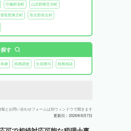
印旛郡栄町
山武郡横芝光町
香取郡東庄町
長生郡長生村
生郡長柄町
夷隅郡大多喜町
夷隅郡御宿町
を探す
業承継
税務調査
生前贈与
税務相談
情報とお問い合わせフォームは別ウィンドウで開きます
更新日：2026年8月7日
対応可で相続対応可能な税理士事