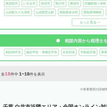
南房総市
いすみ市
匝瑳市
鴨川市
勝浦市
印旛郡酒々井町
山武郡九十九里町
山武郡芝山町
香取郡多古町
香取郡神崎町
長生郡一宮町
長生郡白子町
長生郡長南町
長生郡睦沢町
長
もっと見る
安房郡鋸南町
相談内容から
税理士
相続税申告
確定申告・準確定申告
生前対策
不動産評価
事
18
1~18
全
件中
件を表示
各事務所の詳細
千葉 白井市近隣エリア・全国オンライン