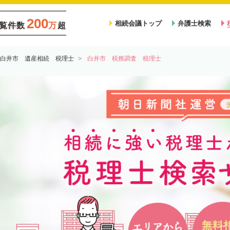
200
相続会議トップ
弁護士検索
覧件数
万
超
白井市 遺産相続 税理士
白井市 税務調査 税理士