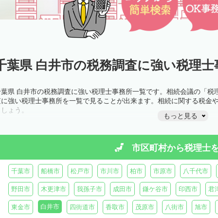
千葉県 白井市の税務調査に強い税理士
千葉県 白井市の税務調査に強い税理士事務所一覧です。相続会議の「税
査に強い税理士事務所を一覧で見ることが出来ます。相続に関する税金
ましょう。
もっと見る
市区町村から
税理士
千葉市
船橋市
松戸市
市川市
柏市
市原市
八千代市
野田市
木更津市
我孫子市
成田市
鎌ケ谷市
印西市
君
白井市
東金市
四街道市
香取市
茂原市
八街市
旭市