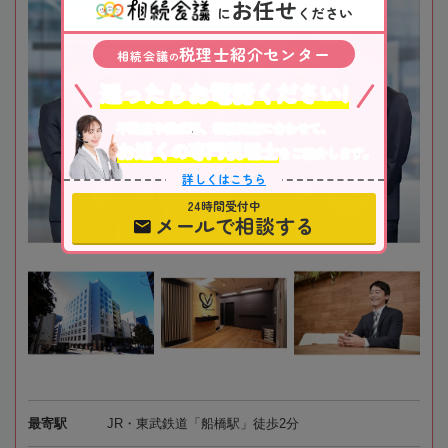
お任せ
に
ください
税理士紹介センター
相続会議
の
迷ったらお電話ください!
不動産や株式等、相続資産に合わせて、
お近くの専門税理士
をご紹介します。
詳しくはこちら
24時間受付中
メールで相談する
最寄駅
JR・東武鉄道「船橋駅」徒歩2分