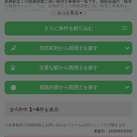
妙典駅近くの税務調査に強い税理士事務所一覧です。相続会議の「税理
士検索サービス」では、妙典駅近くの税務調査に強い税理士事務所を一
覧で見ることが出来ます。相続に関する税金や特例制度のことは一度近
もっと見る
隣の税理士に相談してみましょう。
さらに条件を絞り込む
市区町村から
税理士を探す
主要な駅から
税理士を探す
相談内容から
税理士を探す
4
1~4
全
件中
件を表示
各事務所の詳細情報とお問い合わせフォームは別ウィンドウで開きます
更新日：2026年8月9日