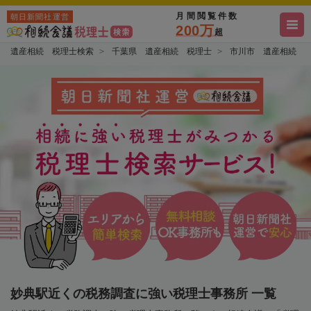
月間閲覧件数
朝日新聞社運営
200万
超
遺産相続 税理士検索
千葉県 遺産相続 税理士
市川市 遺産相続 
妙典駅近くの税務調査に強い税理士事務所 一覧