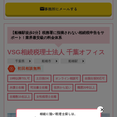
事務所にメールする
【船橋駅徒歩2分】税務署に指摘されない相続税申告をサ
ポート！業界最安級の料金体系
VSG相続税理士法人 千葉オフィス
千葉県
船橋市
船橋駅
初回相談無料
19時以降TEL可
土日祝OK
オンライン相談可
全国出張対応可
弁護士在籍
司法書士在籍
役所から近い
職歴20年以上
在籍数10名以上
女性税理士在籍
相続に強い税理士探しは、