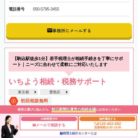
電話番号
050-5795-3455
事務所にメールする
【駒込駅徒歩1分】若手税理士が相続手続きを丁寧にサポ
ート｜ニーズに合わせて柔軟にご対応いたします
いちよう相続・税務サポート
東京都
豊島区
初回相談無料
朝日新聞社運営の相続会議
税理士選びに悩んだら、
にお任せください
土日祝OK
オンライン相談可
24時間受付中
無料電話する
0120-402-092
メールで相談する
営業時間10:00~19:00
税理士紹介センターとは