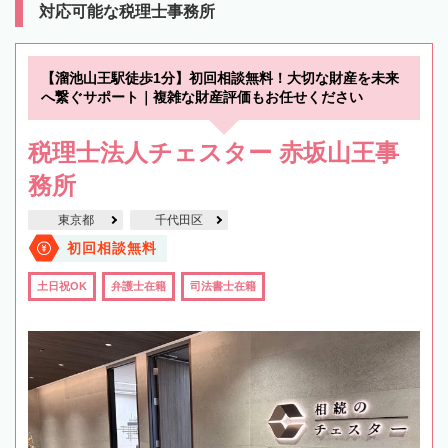
対応可能な税理士事務所
【溜池山王駅徒歩1分】初回相談無料！大切な財産を未来
へ繋ぐサポート｜複雑な財産評価もお任せください
税理士法人チェスター 赤坂山王事
務所
東京都
千代田区
初回相談無料
土日祝OK
弁護士在籍
司法書士在籍