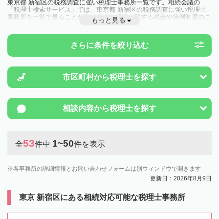
東京都 新宿区の税務調査に強い税理士事務所一覧です。相続会議の
「税理士検索サービス」では、東京都 新宿区の税務調査に強い税理士
事務所を一覧で見ることが出来ます。相続に関する税金や特例制度のこ
もっと見る
とは一度近隣の税理士に相談してみましょう。
さらに条件を絞り込む
市区町村から
税理士を探す
相談内容から
税理士を探す
53
1~50
全
件中
件を表示
各事務所の詳細情報とお問い合わせフォームは別ウィンドウで開きます
更新日：2026年8月9日
東京 新宿区にある相続対応可能な税理士事務所