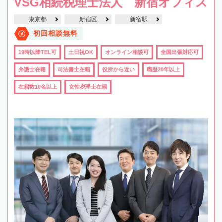
VSG相続税理士法人 新宿オフィス
東京都
新宿区
新宿駅
初回相談無料
19時以降TEL可
土日祝OK
オンライン相談可
全国出張対応可
弁護士在籍
司法書士在籍
役所から近い
職歴20年以上
在籍数10名以上
女性税理士在籍