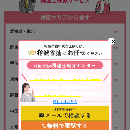
税理士検索サービス
対応エリアから探す
北海道・東北
相続に強い税理士探しは、
関東
お任せ
に
ください
甲信越・北陸
税理士紹介センター
相続会議
の
迷ったらお電話ください!
東海
不動産や株式等、相続資産に合わせて、
お近くの専門税理士
をご紹介します。
関西
詳しくはこちら
24時間受付中
中国・四国
メールで相談する
無料で電話する
九州・沖縄