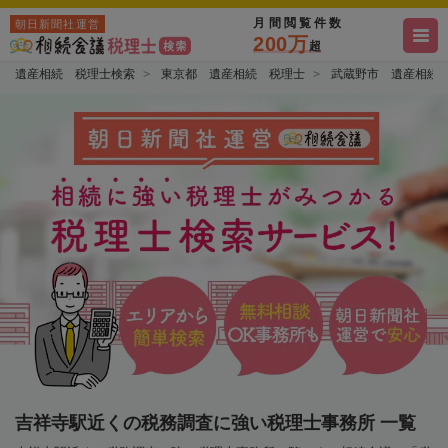
月間閲覧件数
朝日新聞社運営
200万
超
遺産相続 税理士検索
東京都 遺産相続 税理士
武蔵野市 遺産相続
吉祥寺駅近くの税務調査に強い税理士事務所 一覧