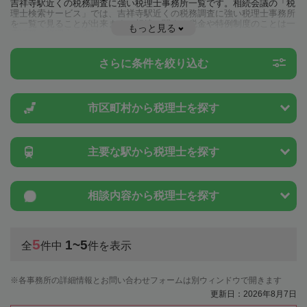
吉祥寺駅近くの税務調査に強い税理士事務所一覧です。相続会議の「税
理士検索サービス」では、吉祥寺駅近くの税務調査に強い税理士事務所
を一覧で見ることが出来ます。相続に関する税金や特例制度のことは一
もっと見る
度近隣の税理士に相談してみましょう。
さらに条件を絞り込む
市区町村から
税理士を探す
主要な駅から
税理士を探す
相談内容から
税理士を探す
5
1~5
全
件中
件を表示
各事務所の詳細情報とお問い合わせフォームは別ウィンドウで開きます
更新日：2026年8月7日