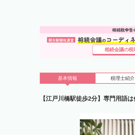
相続税申告
相続会議
コーディ
朝日新聞社運営
の
相続会議の税
基本情報
税理士
紹介
【江戸川橋駅徒歩2分】専門用語は