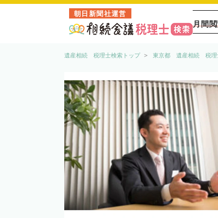
朝日新聞社運営
月間閲
遺産相続 税理士検索トップ
東京都 遺産相続 税理