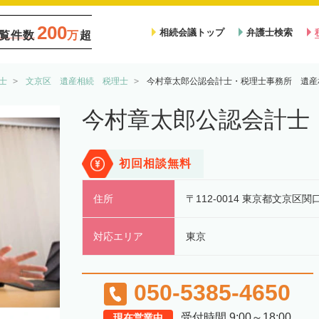
200
相続会議トップ
弁護士検索
覧件数
万
超
士
文京区 遺産相続 税理士
今村章太郎公認会計士・税理士事務所 遺産
今村章太郎公認会計士
初回相談無料
住所
〒112-0014 東京都文京区関口
対応エリア
東京
050-5385-4650
受付時間 9:00～18:00
現在営業中