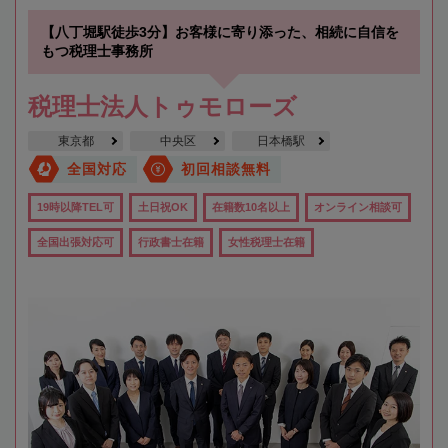
【八丁堀駅徒歩3分】お客様に寄り添った、相続に自信を
もつ税理士事務所
税理士法人トゥモローズ
東京都
中央区
日本橋駅
全国対応
初回相談無料
19時以降TEL可
土日祝OK
在籍数10名以上
オンライン相談可
全国出張対応可
行政書士在籍
女性税理士在籍