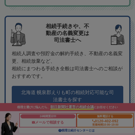
相続手続きや、不
動産の名義変更は
司法書士へ
相続人調査や預貯金の解約手続き、不動産の名義変
更、相続放棄など、
相続にまつわる手続き全般は司法書士へのご相談が
おすすめです。
北海道 幌泉郡えりも町の相続対応可能な司
法書士を探す
朝日新聞社運営の相続会議
税理士選びに悩んだら、
にお任せください
24時間受付中
無料電話する
0120-402-092
メールで相談する
営業時間10:00~19:00
税理士紹介センターとは