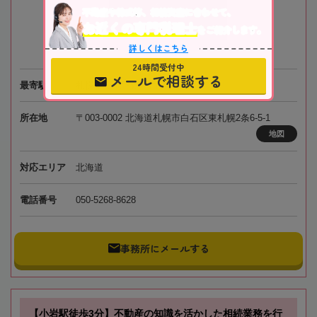
不動産や株式等、相続資産に合わせて、
お近くの専門税理士
をご紹介します。
詳しくはこちら
24時間受付中
メールで相談する
最寄駅
札幌市営地下鉄「白石駅」徒歩1分
所在地
〒003-0002 北海道札幌市白石区東札幌2条6-5-1
地図
対応エリア
北海道
電話番号
050-5268-8628
事務所にメールする
【小岩駅徒歩3分】不動産の知識を活かした相続業務を行