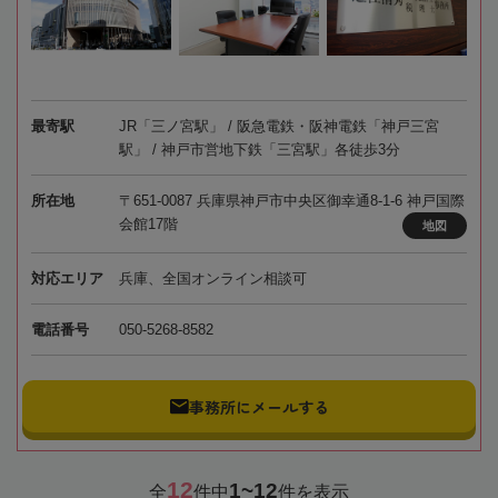
最寄駅
JR「三ノ宮駅」 / 阪急電鉄・阪神電鉄「神戸三宮
駅」 / 神戸市営地下鉄「三宮駅」各徒歩3分
所在地
〒651-0087 兵庫県神戸市中央区御幸通8-1-6 神戸国際
会館17階
地図
対応エリア
兵庫、全国オンライン相談可
電話番号
050-5268-8582
事務所にメールする
12
1~12
全
件中
件を表示