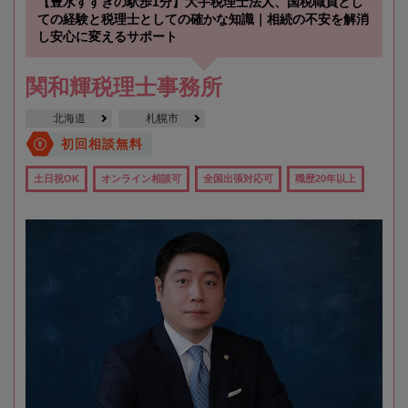
【豊水すすきの駅歩1分】大手税理士法人、国税職員とし
ての経験と税理士としての確かな知識｜相続の不安を解消
し安心に変えるサポート
関和輝税理士事務所
北海道
札幌市
初回相談無料
土日祝OK
オンライン相談可
全国出張対応可
職歴20年以上