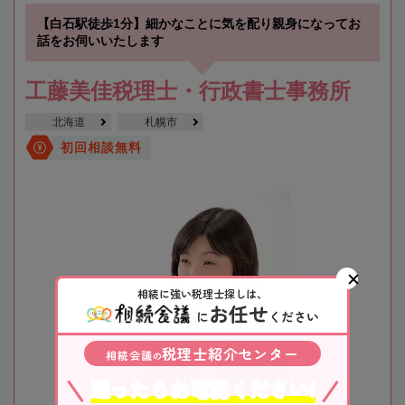
【白石駅徒歩1分】細かなことに気を配り親身になってお
話をお伺いいたします
工藤美佳税理士・行政書士事務所
北海道
札幌市
初回相談無料
相続に強い税理士探しは、
お任せ
に
ください
税理士紹介センター
相続会議
の
迷ったらお電話ください!