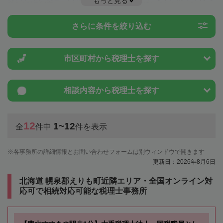
もっと見る
税金や特例制度のことは一度近隣の税理士に相談してみましょう。
さらに条件を絞り込む
市区町村から
税理士を探す
相談内容から
税理士を探す
12
1~12
全
件中
件を表示
各事務所の詳細情報とお問い合わせフォームは別ウィンドウで開きます
更新日：2026年8月6日
北海道 幌泉郡えりも町近隣エリア・全国オンライン対
応可で相続対応可能な税理士事務所