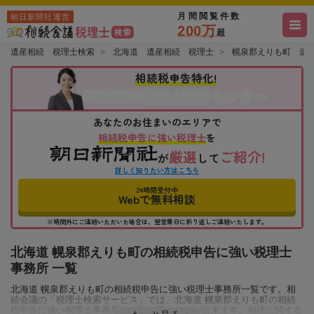
月間閲覧件数
朝日新聞社運営
200万
超
遺産相続 税理士検索
北海道 遺産相続 税理士
幌泉郡えりも町 遺
相続税申告特化!
税理士紹介センター
相続会議の
あなたのお住まいのエリアで
相続税申告に強い税理士
を
厳選
ご紹介!
が
して
詳しく知りたい方はこちら
24時間受付中
Webで無料相談
※時間外にご連絡いただいた場合は、翌営業日に折り返しご連絡いたします。
北海道 幌泉郡えりも町の相続税申告に強い税理士
事務所 一覧
北海道 幌泉郡えりも町の相続税申告に強い税理士事務所一覧です。相
続会議の「税理士検索サービス」では、北海道 幌泉郡えりも町の相続
税申告に強い税理士事務所を一覧で見ることが出来ます。相続に関する