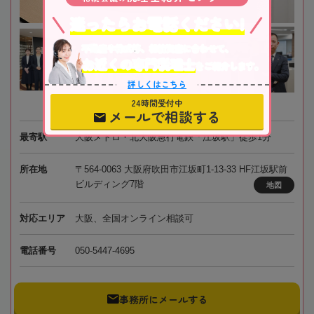
迷ったらお電話ください!
不動産や株式等、相続資産に合わせて、
お近くの専門税理士
をご紹介します。
詳しくはこちら
24時間受付中
メールで相談する
最寄駅
大阪メトロ・北大阪急行電鉄「江坂駅」徒歩1分
所在地
〒564-0063 大阪府吹田市江坂町1-13-33 HF江坂駅前
ビルディング7階
地図
対応エリア
大阪、全国オンライン相談可
電話番号
050-5447-4695
事務所にメールする