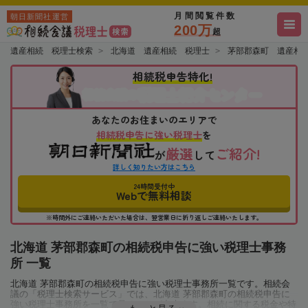
月間閲覧件数
朝日新聞社運営
200万
超
遺産相続 税理士検索
北海道 遺産相続 税理士
茅部郡森町 遺産相
相続税申告特化!
税理士紹介センター
相続会議の
あなたのお住まいのエリアで
相続税申告に強い税理士
を
厳選
ご紹介!
が
して
詳しく知りたい方はこちら
24時間受付中
Webで無料相談
※時間外にご連絡いただいた場合は、翌営業日に折り返しご連絡いたします。
北海道 茅部郡森町の相続税申告に強い税理士事務
所 一覧
北海道 茅部郡森町の相続税申告に強い税理士事務所一覧です。相続会
議の「税理士検索サービス」では、北海道 茅部郡森町の相続税申告に
強い税理士事務所を一覧で見ることが出来ます。相続に関する税金や特