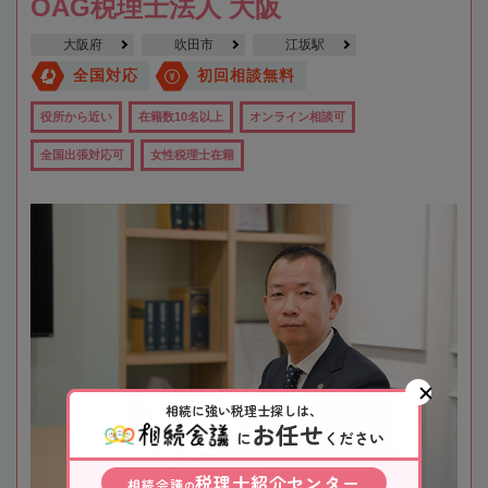
OAG税理士法人 大阪
大阪府
吹田市
江坂駅
全国対応
初回相談無料
役所から近い
在籍数10名以上
オンライン相談可
全国出張対応可
女性税理士在籍
相続に強い税理士探しは、
お任せ
に
ください
税理士紹介センター
相続会議
の