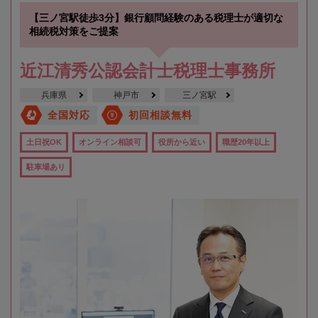
【三ノ宮駅徒歩3分】銀行顧問経験のある税理士が適切な
相続税対策をご提案
近江清秀公認会計士税理士事務所
兵庫県
神戸市
三ノ宮駅
全国対応
初回相談無料
土日祝OK
オンライン相談可
役所から近い
職歴20年以上
駐車場あり