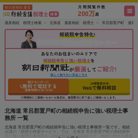
月間閲覧件数
朝日新聞社運営
200万
超
遺産相続 税理士検索
北海道 遺産相続 税理士
常呂郡置戸町 遺産
相続税申告特化!
税理士紹介センター
相続会議の
あなたのお住まいのエリアで
相続税申告に強い税理士
を
厳選
ご紹介!
が
して
詳しく知りたい方はこちら
紹介センターに
24時間受付中
無料で電話する
Webで無料相談
営業時間10:00~19:00
※時間外にご連絡いただいた場合は、翌営業日に折り返しご連絡いたします。
北海道 常呂郡置戸町の相続税申告に強い税理士事
務所 一覧
北海道 常呂郡置戸町の相続税申告に強い税理士事務所一覧です。相続
会議の「税理士検索サービス」では、北海道 常呂郡置戸町の相続税申
告に強い税理士事務所を一覧で見ることが出来ます。相続に関する税金