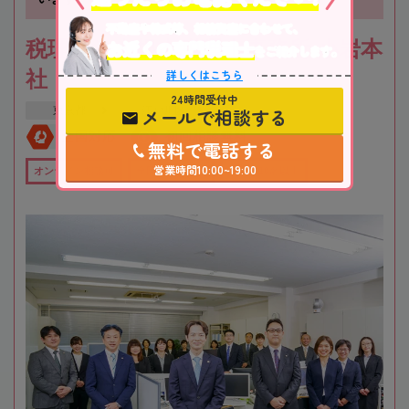
不動産や株式等、相続資産に合わせて、
お近くの専門税理士
税理士法人根本税理士事務所 小岩本
をご紹介します。
詳しくはこちら
社
24時間受付中
メールで相談する
東京都
江戸川区
全国対応
初回相談無料
無料で電話する
営業時間10:00~19:00
オンライン相談可
全国出張対応可
在籍数10名以上