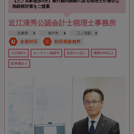
【三ノ宮駅徒歩3分】銀行顧問経験のある税理士が適切な
相続税対策をご提案
近江清秀公認会計士税理士事務所
兵庫県
神戸市
三ノ宮駅
全国対応
初回相談無料
土日祝OK
オンライン相談可
役所から近い
職歴20年以上
駐車場あり