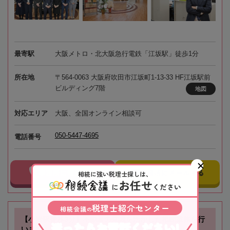
最寄駅
大阪メトロ・北大阪急行電鉄「江坂駅」徒歩1分
所在地
〒564-0063 大阪府吹田市江坂町1-13-33 HF江坂駅前
ビルディング7階
地図
対応エリア
大阪、全国オンライン相談可
050-5447-4695
電話番号
事務所に電話する
事務所にメールする
相続に強い税理士探しは、
お任せ
に
ください
税理士紹介センター
相続会議
の
【小岩駅徒歩3分】不動産の知識を活かした相続業務を行
迷ったらお電話ください!
います