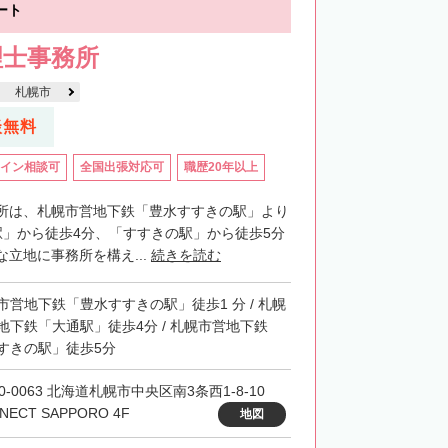
ート
里郡小清水町
常呂郡訓子府町
理士事務所
紋別郡滝上町
紋別郡興部町
札幌市
沙流郡日高町
沙流郡平取町
新冠郡新冠町
談無料
河東郡音更町
河東郡士幌町
イン相談可
全国出張対応可
職歴20年以上
河西郡更別村
広尾郡大樹町
路郡釧路町
厚岸郡厚岸町
厚岸郡浜中町
所は、札幌市営地下鉄「豊水すすきの駅」より
駅」から徒歩4分、「すすきの駅」から徒歩5分
野付郡別海町
標津郡中標津町
立地に事務所を構え...
続きを読む
市営地下鉄「豊水すすきの駅」徒歩1 分 / 札幌
地下鉄「大通駅」徒歩4分 / 札幌市営地下鉄
すきの駅」徒歩5分
0-0063 北海道札幌市中央区南3条西1-8-10
NECT SAPPORO 4F
地図