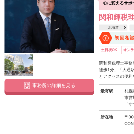
心に変えるサポ
網走郡津別町
網走郡大空町
斜里郡斜里町
斜里郡清里町
斜
関和輝税
常呂郡置戸町
常呂郡佐呂間町
紋別郡遠軽町
紋別郡湧別町
北海道
紋別郡西興部村
紋別郡雄武町
有珠郡壮瞥町
白老郡白老町
初回相
浦河郡浦河町
様似郡様似町
幌泉郡えりも町
日高郡新ひだか町
土日祝OK
オンラ
河東郡上士幌町
河東郡鹿追町
河西郡芽室町
河西郡中札内村
広尾郡広尾町
足寄郡足寄町
足寄郡陸別町
十勝郡浦幌町
釧
関和輝税理士事務
徒歩1分、「大通
川上郡標茶町
川上郡弟子屈町
阿寒郡鶴居村
白糠郡白糠町
とアクセスの便利な
標津郡標津町
目梨郡羅臼町
事務所の詳細を見る
最寄駅
札幌
市営
「す
所在地
〒06
CON