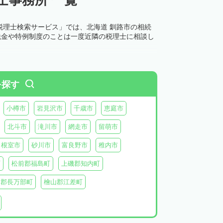
税理士検索サービス」では、北海道 釧路市の相続
税金や特例制度のことは一度近隣の税理士に相談し
を探す
小樽市
岩見沢市
千歳市
恵庭市
北斗市
滝川市
網走市
留萌市
根室市
砂川市
富良野市
稚内市
町
松前郡福島町
上磯郡知内町
越郡長万部町
檜山郡江差町
瀬棚郡今金町
久遠郡せたな町
虻田郡ニセコ町
虻田郡倶知安町