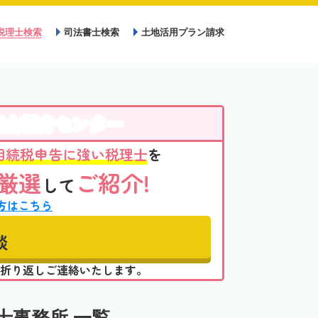
税理士検索
司法書士検索
土地活用プラン請求
理士紹介センター
相続税申告に強い税理士
を
厳選
ご紹介!
して
方はこちら
談
折り返しご連絡いたします。
士事務所 一覧