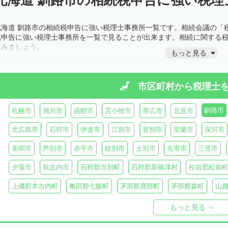
北海道 釧路市の相続税申告に強い税理士事務所一覧です。相続会議の「
税申告に強い税理士事務所を一覧で見ることが出来ます。相続に関する
てみましょう。
もっと見る
市区町村から
税理士
釧路市
札幌市
旭川市
函館市
苫小牧市
帯広市
北見市
北広島市
石狩市
伊達市
江別市
登別市
室蘭市
深川市
美唄市
芦別市
赤平市
紋別市
士別市
名寄市
三笠市
夕張市
歌志内市
石狩郡当別町
石狩郡新篠津村
松前郡松前
上磯郡木古内町
亀田郡七飯町
茅部郡鹿部町
茅部郡森町
山
檜山郡上ノ国町
檜山郡厚沢部町
爾志郡乙部町
奥尻郡奥尻町
もっと見る
島牧郡島牧村
寿都郡寿都町
寿都郡黒松内町
磯谷郡蘭越町