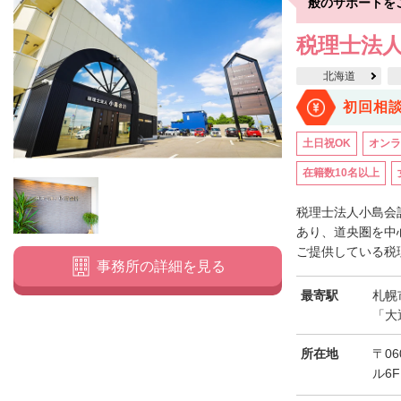
般のサポートを
税理士法
北海道
初回相
土日祝OK
オンラ
在籍数10名以上
税理士法人小島会
あり、道央圏を中
ご提供している税理
事務所の詳細を見る
最寄駅
札幌
「大
所在地
〒0
ル6F