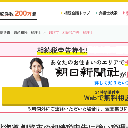
200
相続会議トップ
弁護士検索
覧件数
万
超
釧路市 遺産相続 税理士
釧路市 相続税申告 税理士
税
相続税申告特化!
相続会議の
あなたのお住まいのエリアで
が
詳しく知りたい
24時間受付中
Webで無料相
※時間外にご連絡いただいた場合は、翌営業日に
北海道 釧路市の相続税申告に強い税理