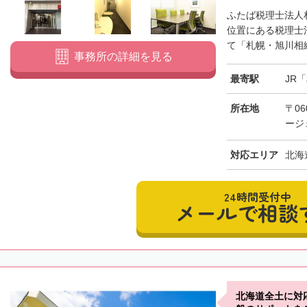
ふたば税理士法人
位置にある税理士
て「札幌・旭川相続
事務所の詳細を見る
最寄駅
JR
所在地
〒06
ージ
対応エリア
北海
24時間受付中
メールで相談
北海道全土に対