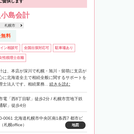
ご提供します
人小島会計
札幌市
談無料
イン相談可
全国出張対応可
駐車場あり
女性税理士在籍
計は、本店が深川で札幌・旭川・留萌に支店が
心に北海道全土で相続全般に関するサポートを
士法人です。相続業務...
続きを読む
市電「西8丁目駅」徒歩2分 / 札幌市営地下鉄
通駅」徒歩4分
60-0061 北海道札幌市中央区南1条西7 都市ビ
（札幌office）
地図