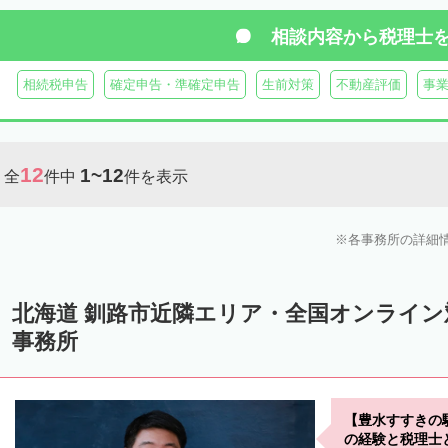
虻田郡真狩村
虻田郡留寿都村
虻田郡喜茂別町
虻田郡京極町
相談内容から
税理士
岩内郡共和町
岩内郡岩内町
二海郡八雲町
古宇郡泊村
古宇
相続税申告
確定申告・準確定申告
生前対策
不動産評価
事
余市郡仁木町
余市郡余市町
余市郡赤井川村
空知郡南幌町
空知郡上富良野町
空知郡中富良野町
空知郡南富良野町
夕張郡
12
1~12
全
件中
件を表示
樺戸郡月形町
樺戸郡浦臼町
樺戸郡新十津川町
雨竜郡妹背牛町
雨竜郡北竜町
雨竜郡沼田町
勇払郡占冠村
勇払郡厚真町
勇
各事務所の詳細
上川郡東神楽町
上川郡鷹栖町
上川郡当麻町
上川郡比布町
上川郡美瑛町
上川郡和寒町
上川郡剣淵町
上川郡下川町
上
北海道 釧路市近隣エリア・全国オンライ
中川郡美深町
中川郡音威子府村
中川郡中川町
中川郡幕別町
事務所
雨竜郡幌加内町
増毛郡増毛町
留萌郡小平町
苫前郡苫前町
天塩郡遠別町
天塩郡天塩町
天塩郡豊富町
天塩郡幌延町
宗
【豊水すすきの
枝幸郡中頓別町
枝幸郡枝幸町
礼文郡礼文町
利尻郡利尻町
の経験と税理士