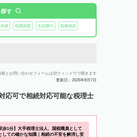
虻田郡豊浦町
虻田郡洞爺湖町
を探す
郡神恵内村
古平郡古平町
積丹郡積丹町
業承継
税務調査
生前贈与
税務相談
空知郡奈井江町
空知郡上砂川町
由仁町
夕張郡長沼町
夕張郡栗山町
雨竜郡秩父別町
雨竜郡雨竜町
払郡安平町
勇払郡むかわ町
情報とお問い合わせフォームは別ウィンドウで開きます
上川郡愛別町
上川郡上川町
上川郡東川町
更新日：2026年8月7日
川郡新得町
上川郡清水町
中川郡本別町
ン対応可で相続対応可能な税理士
中川郡池田町
中川郡豊頃町
苫前郡羽幌町
苫前郡初山別村
谷郡猿払村
枝幸郡浜頓別町
駅歩1分】大手税理士法人、国税職員として
利尻郡利尻富士町
網走郡美幌町
としての確かな知識｜相続の不安を解消し安