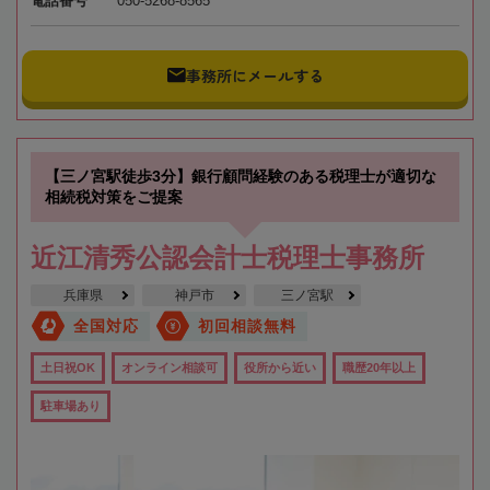
電話番号
050-5268-8565
事務所にメールする
【三ノ宮駅徒歩3分】銀行顧問経験のある税理士が適切な
相続税対策をご提案
近江清秀公認会計士税理士事務所
兵庫県
神戸市
三ノ宮駅
全国対応
初回相談無料
土日祝OK
オンライン相談可
役所から近い
職歴20年以上
駐車場あり