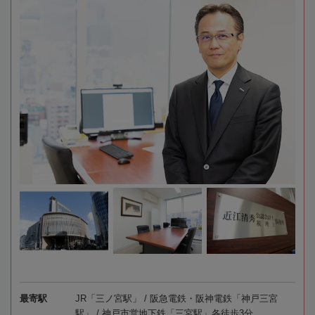
最寄駅
JR「三ノ宮駅」 / 阪急電鉄・阪神電鉄「神戸三宮
駅」 / 神戸市営地下鉄「三宮駅」各徒歩3分