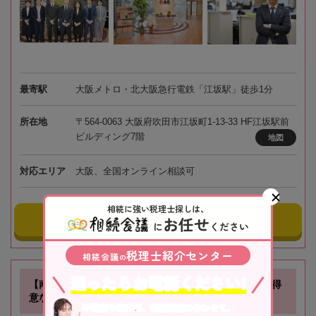
最寄駅
大阪メトロ・北大阪急行電鉄「江坂駅」徒歩1分
所在地
〒564-0063 大阪府吹田市江坂町1-13-33 HF江坂駅前
ビルディング7階
地図
対応エリア
大阪、全国オンライン相談可
相続に強い税理士探しは、
お任せ
事務所にメールする
に
ください
税理士紹介センター
相続会議
の
迷ったらお電話ください!
【南方駅徒歩1分】不動産に関する相続や相続税対策が得
意な税理士事務所です
不動産や株式等、相続資産に合わせて、