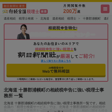
月間閲覧件数
朝日新聞社運営
200万
超
遺産相続 税理士検索
北海道 遺産相続 税理士
十勝郡浦幌町 遺産
相続税申告特化!
税理士紹介センター
相続会議の
あなたのお住まいのエリアで
相続税申告に強い税理士
を
厳選
ご紹介!
が
して
詳しく知りたい方はこちら
24時間受付中
Webで無料相談
※時間外にご連絡いただいた場合は、翌営業日に折り返しご連絡いたします。
北海道 十勝郡浦幌町の相続税申告に強い税理士事
務所 一覧
北海道 十勝郡浦幌町の相続税申告に強い税理士事務所一覧です。相続
会議の「税理士検索サービス」では、北海道 十勝郡浦幌町の相続税申
告に強い税理士事務所を一覧で見ることが出来ます。相続に関する税金