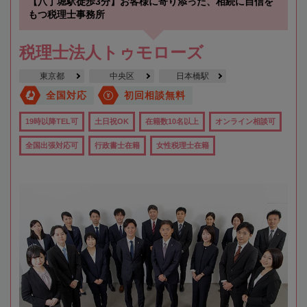
【八丁堀駅徒歩3分】お客様に寄り添った、相続に自信を
もつ税理士事務所
税理士法人トゥモローズ
東京都
中央区
日本橋駅
全国対応
初回相談無料
19時以降TEL可
土日祝OK
在籍数10名以上
オンライン相談可
全国出張対応可
行政書士在籍
女性税理士在籍