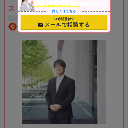
お近くの専門税理士
をご紹介します。
スリーアローズ税理士事務所
詳しくはこちら
24時間受付中
大阪府
大阪市
新大阪駅
メールで相談する
全国対応
初回相談無料