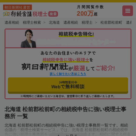
月間閲覧件数
朝日新聞社運営
200万
超
遺産相続 税理士検索
北海道 遺産相続 税理士
松前郡松前町 遺産
相続税申告特化!
税理士紹介センター
相続会議の
あなたのお住まいのエリアで
相続税申告に強い税理士
を
厳選
ご紹介!
が
して
詳しく知りたい方はこちら
24時間受付中
Webで無料相談
※時間外にご連絡いただいた場合は、翌営業日に折り返しご連絡いたします。
北海道 松前郡松前町の相続税申告に強い税理士事
務所 一覧
北海道 松前郡松前町の相続税申告に強い税理士事務所一覧です。相続
会議の「税理士検索サービス」では、北海道 松前郡松前町の相続税申
告に強い税理士事務所を一覧で見ることが出来ます。相続に関する税金