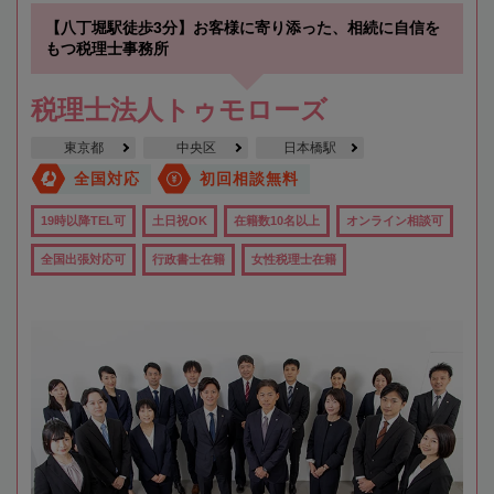
【八丁堀駅徒歩3分】お客様に寄り添った、相続に自信を
もつ税理士事務所
税理士法人トゥモローズ
東京都
中央区
日本橋駅
全国対応
初回相談無料
19時以降TEL可
土日祝OK
在籍数10名以上
オンライン相談可
全国出張対応可
行政書士在籍
女性税理士在籍