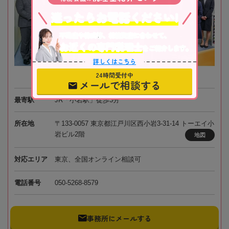
迷ったらお電話ください!
不動産や株式等、相続資産に合わせて、
お近くの専門税理士
をご紹介します。
詳しくはこちら
24時間受付中
メールで相談する
最寄駅
JR「小岩駅」徒歩3分
所在地
〒133-0057 東京都江戸川区西小岩3-31-14 トーエイ小
岩ビル2階
地図
対応エリア
東京、全国オンライン相談可
電話番号
050-5268-8579
事務所にメールする