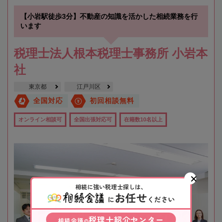
【小岩駅徒歩3分】不動産の知識を活かした相続業務を行
います
税理士法人根本税理士事務所 小岩本
社
東京都
江戸川区
全国対応
初回相談無料
オンライン相談可
全国出張対応可
在籍数10名以上
相続に強い税理士探しは、
お任せ
に
ください
税理士紹介センター
相続会議
の