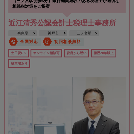
【三ノ宮駅徒歩3分】銀行顧問経験のある税理士が適切な
相続税対策をご提案
近江清秀公認会計士税理士事務所
兵庫県
神戸市
三ノ宮駅
全国対応
初回相談無料
土日祝OK
オンライン相談可
役所から近い
職歴20年以上
駐車場あり