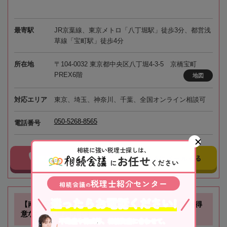
最寄駅
JR京葉線、東京メトロ「八丁堀駅」徒歩3分、都営浅
草線「宝町駅」徒歩4分
所在地
〒104-0032 東京都中央区八丁堀4-3-5 京橋宝町
PREX6階
地図
対応エリア
東京、埼玉、神奈川、千葉、全国オンライン相談可
050-5268-8565
電話番号
相続に強い税理士探しは、
お任せ
事務所に電話する
事務所にメールする
に
ください
税理士紹介センター
相続会議
の
迷ったらお電話ください!
【南方駅徒歩1分】不動産に関する相続や相続税対策が得
意な税理士事務所です
不動産や株式等、相続資産に合わせて、