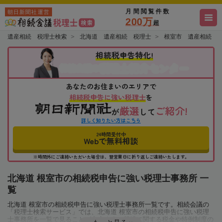
月間閲覧件数
朝日新聞社運営
200万
超
遺産相続 税理士検索
北海道 遺産相続 税理士
根室市 遺産相続 
相続税申告特化!
税理士紹介センター
相続会議の
あなたのお住まいのエリアで
相続税申告に強い税理士
を
厳選
ご紹介!
が
して
詳しく知りたい方はこちら
24時間受付中
Webで無料相談
※時間外にご連絡いただいた場合は、翌営業日に折り返しご連絡いたします。
北海道 根室市の相続税申告に強い税理士事務所 一
覧
北海道 根室市の相続税申告に強い税理士事務所一覧です。相続会議の
「税理士検索サービス」では、北海道 根室市の相続税申告に強い税理
士事務所を一覧で見ることが出来ます。相続に関する税金や特例制度の