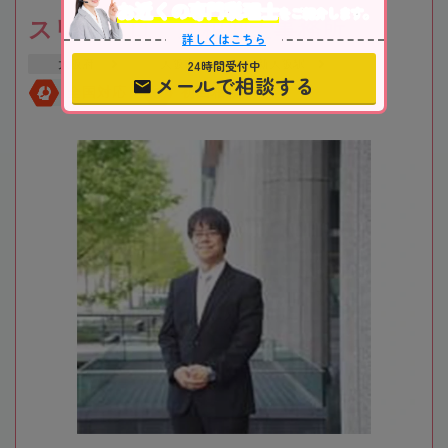
お近くの専門税理士
をご紹介します。
スリーアローズ税理士事務所
詳しくはこちら
24時間受付中
大阪府
大阪市
新大阪駅
メールで相談する
全国対応
初回相談無料