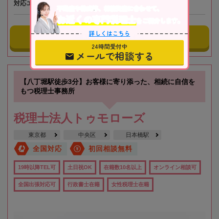
対応エリア
北海道
不動産や株式等、相続資産に合わせて、
お近くの専門税理士
をご紹介します。
詳しくはこちら
事務所にメールする
24時間受付中
メールで相談する
【八丁堀駅徒歩3分】お客様に寄り添った、相続に自信を
もつ税理士事務所
税理士法人トゥモローズ
東京都
中央区
日本橋駅
全国対応
初回相談無料
19時以降TEL可
土日祝OK
在籍数10名以上
オンライン相談可
全国出張対応可
行政書士在籍
女性税理士在籍