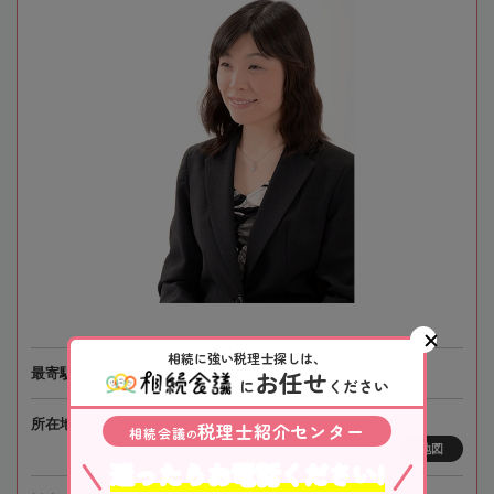
相続に強い税理士探しは、
お任せ
最寄駅
札幌市営地下鉄「白石駅」徒歩1分
に
ください
所在地
〒003-0002 北海道札幌市白石区東札幌2条6-5-1
税理士紹介センター
相続会議
の
地図
迷ったらお電話ください!