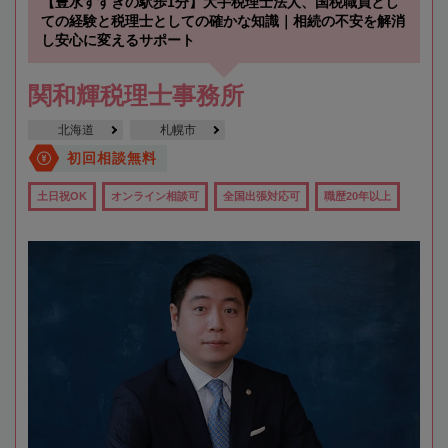
【豊水すすきの駅歩1分】大手税理士法人、国税職員とし
ての経験と税理士としての確かな知識｜相続の不安を解消
し安心に変えるサポート
関和輝税理士事務所
北海道
札幌市
初回相談無料
土日祝OK
オンライン相談可
全国出張対応可
職歴20年以上