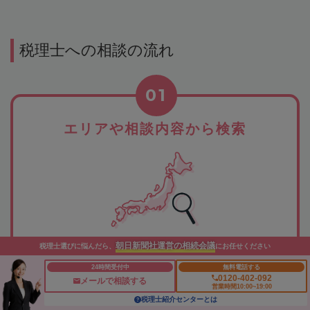
税理士への相談の流れ
01
エリアや相談内容から検索
朝日新聞社運営の相続会議
税理士選びに悩んだら、
にお任せください
希望のエリアや相談したい内容から、税理士事務所を検索。
該当する税理士事務所が一覧表示されますので、紹介文や所
24時間受付中
無料電話する
0120-402-092
メールで相談する
在地などで相談先をご検討ください。
営業時間10:00~19:00
税理士紹介センターとは