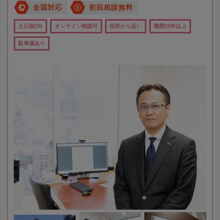
全国対応
初回相談無料
土日祝OK
オンライン相談可
役所から近い
職歴20年以上
駐車場あり