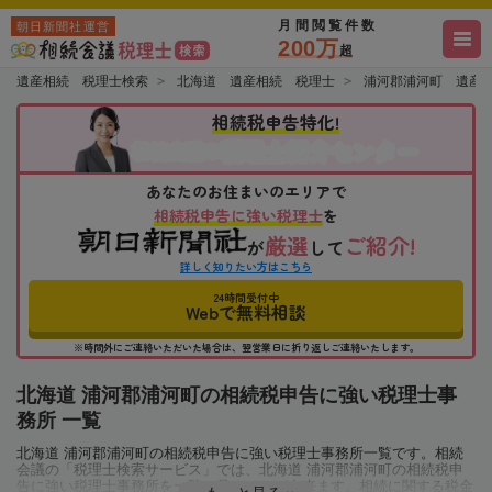
月間閲覧件数
朝日新聞社運営
200万
超
遺産相続 税理士検索
北海道 遺産相続 税理士
浦河郡浦河町 遺産
相続税申告特化!
税理士紹介センター
相続会議の
あなたのお住まいのエリアで
相続税申告に強い税理士
を
厳選
ご紹介!
が
して
詳しく知りたい方はこちら
24時間受付中
Webで無料相談
※時間外にご連絡いただいた場合は、翌営業日に折り返しご連絡いたします。
北海道 浦河郡浦河町の相続税申告に強い税理士事
務所 一覧
北海道 浦河郡浦河町の相続税申告に強い税理士事務所一覧です。相続
会議の「税理士検索サービス」では、北海道 浦河郡浦河町の相続税申
告に強い税理士事務所を一覧で見ることが出来ます。相続に関する税金