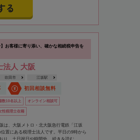
する
分】お客様に寄り添い、確かな相続税申告を
士法人 大阪
吹田市
江坂駅
応
初回相談無料
籍数10名以上
オンライン相談可
女性税理士在籍
大阪は、大阪メトロ・北大阪急行電鉄「江坂
の位置にある税理士法人です。平日の9時から
おり、土日祝日や時間外...
続きを読む