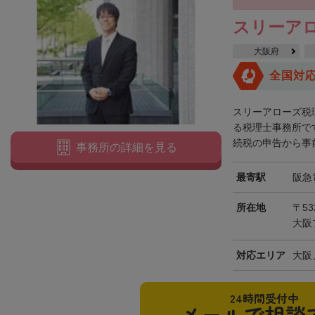
網走郡津別町
網走郡大空町
斜里郡斜里町
斜里郡清里町
斜
スリーア
常呂郡置戸町
常呂郡佐呂間町
紋別郡遠軽町
紋別郡湧別町
大阪府
紋別郡西興部村
紋別郡雄武町
有珠郡壮瞥町
白老郡白老町
全国対
浦河郡浦河町
様似郡様似町
幌泉郡えりも町
日高郡新ひだか町
スリーアローズ税
河東郡上士幌町
河東郡鹿追町
河西郡芽室町
河西郡中札内村
る税理士事務所で
続税の申告から事前
事務所の詳細を見る
広尾郡広尾町
足寄郡足寄町
足寄郡陸別町
十勝郡浦幌町
釧
川上郡標茶町
川上郡弟子屈町
阿寒郡鶴居村
白糠郡白糠町
最寄駅
阪急
標津郡標津町
目梨郡羅臼町
所在地
〒53
大阪
対応エリア
大阪
24時間受付中
メールで相談