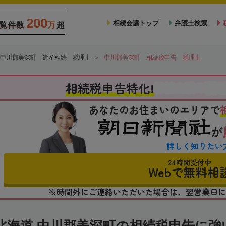
200
相続会議トップ
弁護士検索
覧件数
万
超
中川郡美深町 遺産相続 税理士
中川郡美深町 相続税申告 税理士
税
相続税申告特化!
相続会議の
あなたのお住まいのエリアで
が
詳しく知りたい
24時間受付中
Webで無料相
※時間外にご連絡いただいた場合は、翌営業日に
北海道 中川郡美深町の相続税申告に強