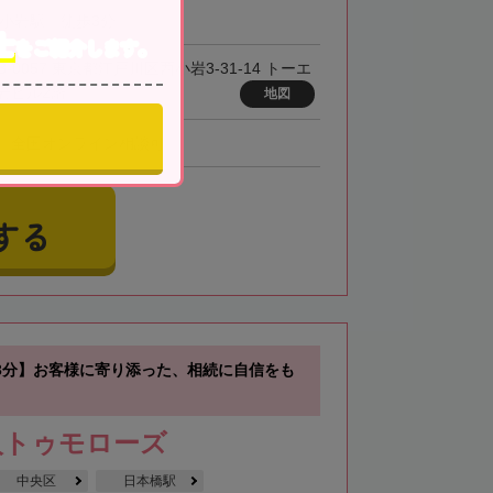
「小岩駅」徒歩3分
士
をご紹介します。
3-0057 東京都江戸川区西小岩3-31-14 トーエ
岩ビル2階
地図
、全国オンライン相談可
する
3分】お客様に寄り添った、相続に自信をも
人トゥモローズ
中央区
日本橋駅