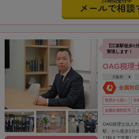
24時間受付中
メールで相談
【江坂駅徒歩1
実現します！
OAG税理
大阪府
全国対
役所から近い
在
全国出張対応可
OAG税理士法人
駅」から徒歩1分
17時まで営業して