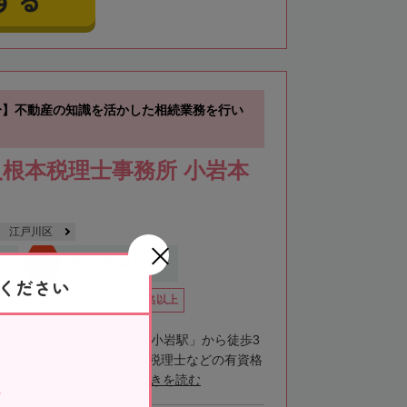
分】不動産の知識を活かした相続業務を行い
根本税理士事務所 小岩本
江戸川区
応
初回相談無料
ください
全国出張対応可
在籍数10名以上
理士事務所小岩本社はJR「小岩駅」から徒歩3
務所です。些細な相談でも税理士などの有資格
のためしっかりとし...
続きを読む