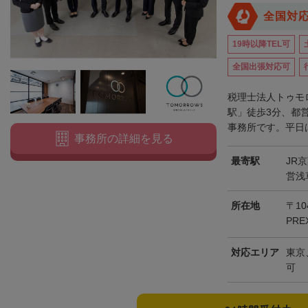
全国対
19時以降TEL可
全国出張対応可
税理士法人トゥモ
駅」徒歩3分、都
事務所です。平日は
事務所の詳細を見る
最寄駅
JR
営浅
所在地
〒10
PRE
対応エリア
東京
可