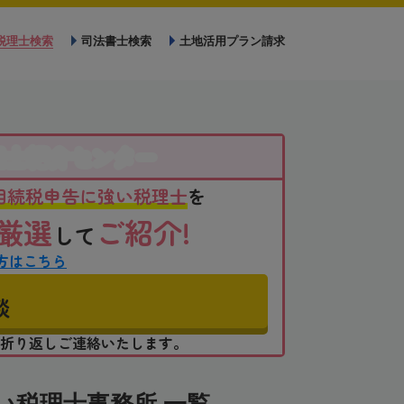
税理士検索
司法書士検索
土地活用プラン請求
理士紹介センター
相続税申告に強い税理士
を
厳選
ご紹介!
して
方はこちら
談
折り返しご連絡いたします。
い税理士事務所 一覧