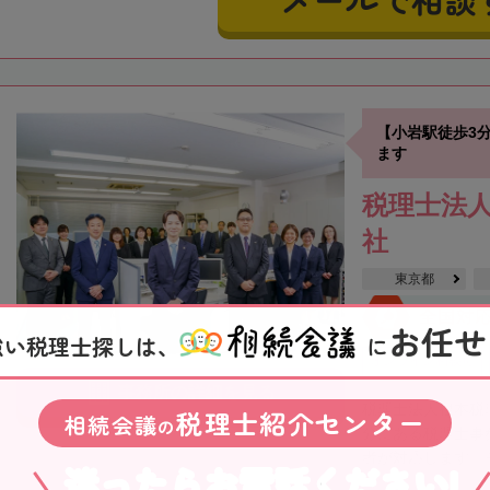
【小岩駅徒歩3
ます
税理士法人
社
東京都
全国対
お任せ
強い税理士探しは、
に
オンライン相談可
事務所の詳細を見る
税理士法人根本税
税理士紹介センター
相続会議
の
分にある税理士事
者が対応します。そ
迷ったらお電話ください!