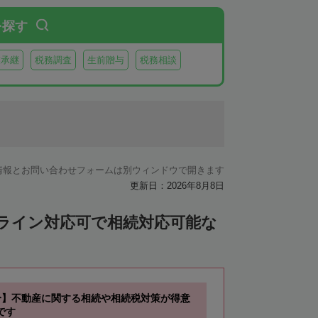
虻田郡豊浦町
虻田郡洞爺湖町
を探す
郡神恵内村
古平郡古平町
積丹郡積丹町
業承継
税務調査
生前贈与
税務相談
空知郡奈井江町
空知郡上砂川町
由仁町
夕張郡長沼町
夕張郡栗山町
雨竜郡秩父別町
雨竜郡雨竜町
払郡安平町
勇払郡むかわ町
情報とお問い合わせフォームは別ウィンドウで開きます
上川郡愛別町
上川郡上川町
上川郡東川町
更新日：2026年8月8日
川郡新得町
上川郡清水町
中川郡本別町
ンライン対応可で相続対応可能な
中川郡池田町
中川郡豊頃町
苫前郡羽幌町
苫前郡初山別村
谷郡猿払村
枝幸郡浜頓別町
分】不動産に関する相続や相続税対策が得意
利尻郡利尻富士町
網走郡美幌町
です