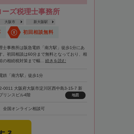
里郡小清水町
常呂郡訓子府町
ローズ税理士事務所
紋別郡滝上町
紋別郡興部町
大阪市
新大阪駅
沙流郡日高町
沙流郡平取町
新冠郡新冠町
応
初回相談無料
河東郡音更町
河東郡士幌町
理士事務所は阪急電鉄「南方駅」徒歩1分にあ
河西郡更別村
広尾郡大樹町
す。初回相談は60分まで無料となっており、相
の相続税対策まで幅...
続きを読む
路郡釧路町
厚岸郡厚岸町
厚岸郡浜中町
野付郡別海町
標津郡中標津町
電鉄「南方駅」徒歩1分
2-0011 大阪府大阪市淀川区西中島3-15-7 新
プリンスビル4階
地図
、全国オンライン相談可
する