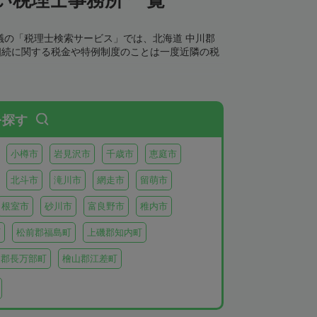
議の「税理士検索サービス」では、北海道 中川郡
相続に関する税金や特例制度のことは一度近隣の税
を探す
小樽市
岩見沢市
千歳市
恵庭市
北斗市
滝川市
網走市
留萌市
根室市
砂川市
富良野市
稚内市
町
松前郡福島町
上磯郡知内町
越郡長万部町
檜山郡江差町
瀬棚郡今金町
久遠郡せたな町
虻田郡ニセコ町
虻田郡倶知安町