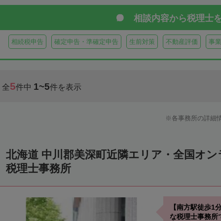
虻田郡真狩村
虻田郡留寿都村
虻田郡喜茂別町
虻田郡京極町
相談内容から
税理士
岩内郡共和町
岩内郡岩内町
二海郡八雲町
古宇郡泊村
古宇
相続税申告
確定申告・準確定申告
生前対策
不動産評価
事
余市郡仁木町
余市郡余市町
余市郡赤井川村
空知郡南幌町
空知郡上富良野町
空知郡中富良野町
空知郡南富良野町
夕張郡
5
1~5
全
件中
件を表示
樺戸郡月形町
樺戸郡浦臼町
樺戸郡新十津川町
雨竜郡妹背牛町
雨竜郡北竜町
雨竜郡沼田町
勇払郡占冠村
勇払郡厚真町
勇
各事務所の詳細
上川郡東神楽町
上川郡鷹栖町
上川郡当麻町
上川郡比布町
上川郡美瑛町
上川郡和寒町
上川郡剣淵町
上川郡下川町
上
北海道 中川郡美深町近隣エリア・全国オ
中川郡美深町
中川郡音威子府村
中川郡中川町
中川郡幕別町
税理士事務所
雨竜郡幌加内町
増毛郡増毛町
留萌郡小平町
苫前郡苫前町
天塩郡遠別町
天塩郡天塩町
天塩郡豊富町
天塩郡幌延町
宗
【南方駅徒歩1
枝幸郡中頓別町
枝幸郡枝幸町
礼文郡礼文町
利尻郡利尻町
な税理士事務所