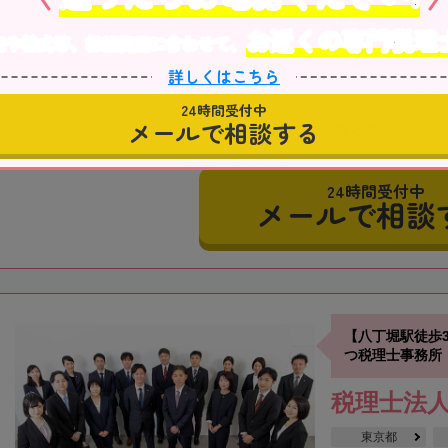
最寄駅
JR
お近くの専門税理
産や株式等、相続資産に合わせて、
所在地
〒13
詳しくはこちら
イ小
24時間受付中
メールで相談する
対応エリア
東京
24時間受付中
メールで相談
【八丁堀駅徒歩
つ税理士事務所
税理士法
東京都