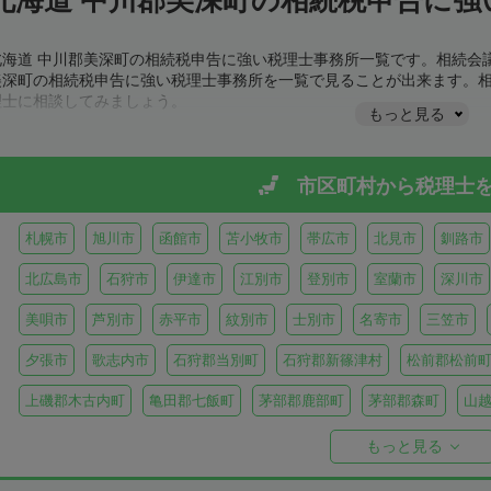
北海道 中川郡美深町の相続税申告に強い税理士事務所一覧です。相続会
美深町の相続税申告に強い税理士事務所を一覧で見ることが出来ます。
理士に相談してみましょう。
もっと見る
市区町村から
税理士
札幌市
旭川市
函館市
苫小牧市
帯広市
北見市
釧路市
北広島市
石狩市
伊達市
江別市
登別市
室蘭市
深川市
美唄市
芦別市
赤平市
紋別市
士別市
名寄市
三笠市
夕張市
歌志内市
石狩郡当別町
石狩郡新篠津村
松前郡松前
上磯郡木古内町
亀田郡七飯町
茅部郡鹿部町
茅部郡森町
山
檜山郡上ノ国町
檜山郡厚沢部町
爾志郡乙部町
奥尻郡奥尻町
もっと見る
島牧郡島牧村
寿都郡寿都町
寿都郡黒松内町
磯谷郡蘭越町