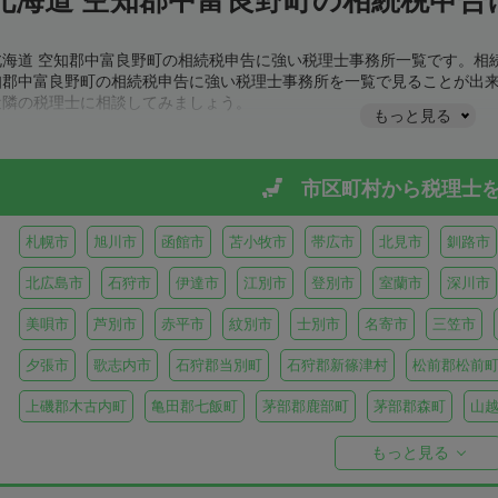
北海道 空知郡中富良野町の相続税申告に強い税理士事務所一覧です。相
知郡中富良野町の相続税申告に強い税理士事務所を一覧で見ることが出
近隣の税理士に相談してみましょう。
もっと見る
市区町村から
税理士
札幌市
旭川市
函館市
苫小牧市
帯広市
北見市
釧路市
北広島市
石狩市
伊達市
江別市
登別市
室蘭市
深川市
美唄市
芦別市
赤平市
紋別市
士別市
名寄市
三笠市
夕張市
歌志内市
石狩郡当別町
石狩郡新篠津村
松前郡松前
上磯郡木古内町
亀田郡七飯町
茅部郡鹿部町
茅部郡森町
山
檜山郡上ノ国町
檜山郡厚沢部町
爾志郡乙部町
奥尻郡奥尻町
もっと見る
島牧郡島牧村
寿都郡寿都町
寿都郡黒松内町
磯谷郡蘭越町