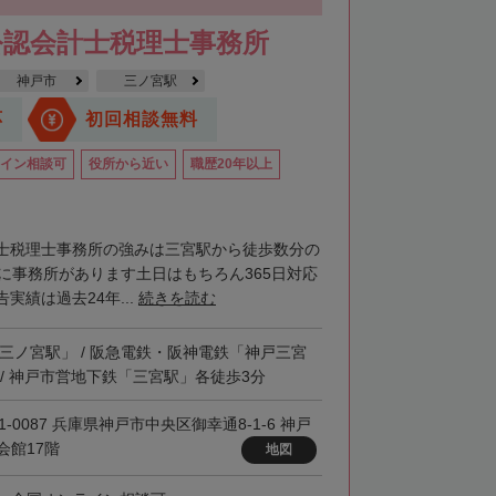
里郡小清水町
常呂郡訓子府町
公認会計士税理士事務所
紋別郡滝上町
紋別郡興部町
神戸市
三ノ宮駅
沙流郡日高町
沙流郡平取町
新冠郡新冠町
応
初回相談無料
河東郡音更町
河東郡士幌町
イン相談可
役所から近い
職歴20年以上
河西郡更別村
広尾郡大樹町
路郡釧路町
厚岸郡厚岸町
厚岸郡浜中町
士税理士事務所の強みは三宮駅から徒歩数分の
階に事務所があります土日はもちろん365日対応
野付郡別海町
標津郡中標津町
実績は過去24年...
続きを読む
「三ノ宮駅」 / 阪急電鉄・阪神電鉄「神戸三宮
 / 神戸市営地下鉄「三宮駅」各徒歩3分
1-0087 兵庫県神戸市中央区御幸通8-1-6 神戸
会館17階
地図