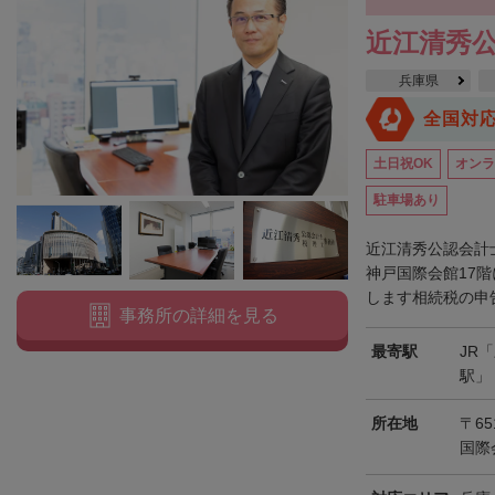
網走郡津別町
網走郡大空町
斜里郡斜里町
斜里郡清里町
斜
近江清秀
常呂郡置戸町
常呂郡佐呂間町
紋別郡遠軽町
紋別郡湧別町
兵庫県
紋別郡西興部村
紋別郡雄武町
有珠郡壮瞥町
白老郡白老町
全国対
浦河郡浦河町
様似郡様似町
幌泉郡えりも町
日高郡新ひだか町
土日祝OK
オンラ
河東郡上士幌町
河東郡鹿追町
河西郡芽室町
河西郡中札内村
駐車場あり
広尾郡広尾町
足寄郡足寄町
足寄郡陸別町
十勝郡浦幌町
釧
近江清秀公認会計
川上郡標茶町
川上郡弟子屈町
阿寒郡鶴居村
神戸国際会館17
白糠郡白糠町
します相続税の申告
標津郡標津町
目梨郡羅臼町
事務所の詳細を見る
最寄駅
JR
駅」
所在地
〒65
国際