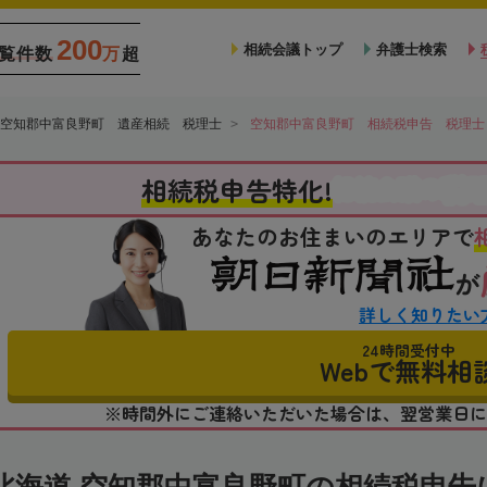
200
相続会議トップ
弁護士検索
覧件数
万
超
空知郡中富良野町 遺産相続 税理士
空知郡中富良野町 相続税申告 税理士
税
相続税申告特化!
相続会議の
あなたのお住まいのエリアで
が
詳しく知りたい
24時間受付中
Webで無料相
※時間外にご連絡いただいた場合は、翌営業日に
北海道 空知郡中富良野町の相続税申告