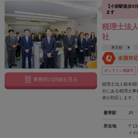
【小岩駅徒歩3
ます
税理士法人
社
東京都
全国対
オンライン相談可
事務所の詳細を見る
税理士法人根本税
分にある税理士事
者が対応します。そ
最寄駅
JR
所在地
〒13
イ小