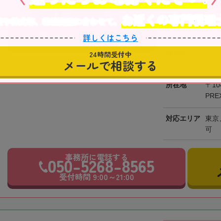
税理士法人トゥモ
お近くの専門税理
駅」徒歩3分、都
産や株式等、相続資産に合わせて、
事務所です。平日は
詳しくはこちら
事務所の詳細を見る
最寄駅
JR
24時間受付中
メールで相談する
営浅
所在地
〒10
PRE
対応エリア
東京
可
事務所に電話する
050-5268-8565
受付時間 9:00～21:00