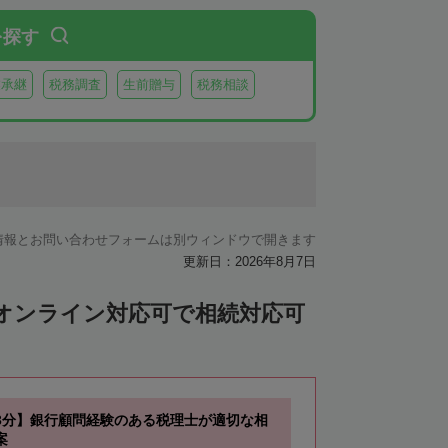
虻田郡豊浦町
虻田郡洞爺湖町
を探す
郡神恵内村
古平郡古平町
積丹郡積丹町
業承継
税務調査
生前贈与
税務相談
空知郡奈井江町
空知郡上砂川町
由仁町
夕張郡長沼町
夕張郡栗山町
雨竜郡秩父別町
雨竜郡雨竜町
払郡安平町
勇払郡むかわ町
情報とお問い合わせフォームは別ウィンドウで開きます
上川郡愛別町
上川郡上川町
上川郡東川町
更新日：2026年8月7日
川郡新得町
上川郡清水町
中川郡本別町
オンライン対応可で相続対応可
中川郡池田町
中川郡豊頃町
苫前郡羽幌町
苫前郡初山別村
谷郡猿払村
枝幸郡浜頓別町
3分】銀行顧問経験のある税理士が適切な相
利尻郡利尻富士町
網走郡美幌町
案