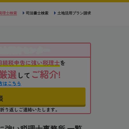
税理士検索
司法書士検索
土地活用プラン請求
理士紹介センター
相続税申告に強い税理士
を
厳選
ご紹介!
して
方はこちら
談
折り返しご連絡いたします。
に強い税理士事務所 一覧