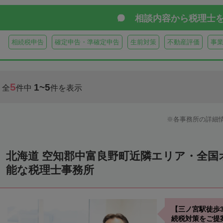
虻田郡真狩村
虻田郡留寿都村
虻田郡喜茂別町
虻田郡京極町
相談内容から
税理士
岩内郡共和町
岩内郡岩内町
二海郡八雲町
古宇郡泊村
古宇
相続税申告
確定申告・準確定申告
生前対策
不動産評価
事
余市郡仁木町
余市郡余市町
余市郡赤井川村
空知郡南幌町
空知郡中富良野町
空知郡上富良野町
空知郡南富良野町
夕張郡
5
1~5
全
件中
件を表示
樺戸郡月形町
樺戸郡浦臼町
樺戸郡新十津川町
雨竜郡妹背牛町
雨竜郡北竜町
雨竜郡沼田町
勇払郡占冠村
勇払郡厚真町
勇
各事務所の詳細
上川郡東神楽町
上川郡鷹栖町
上川郡当麻町
上川郡比布町
上川郡美瑛町
上川郡和寒町
上川郡剣淵町
上川郡下川町
上
北海道 空知郡中富良野町近隣エリア・全国
中川郡美深町
中川郡音威子府村
中川郡中川町
中川郡幕別町
能な税理士事務所
雨竜郡幌加内町
増毛郡増毛町
留萌郡小平町
苫前郡苫前町
天塩郡遠別町
天塩郡天塩町
天塩郡豊富町
天塩郡幌延町
宗
【三ノ宮駅徒歩
枝幸郡中頓別町
枝幸郡枝幸町
礼文郡礼文町
利尻郡利尻町
続税対策をご提