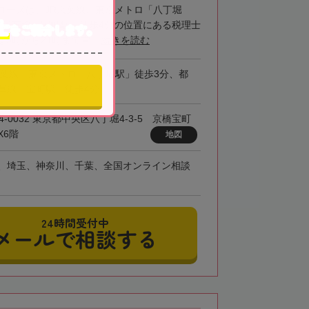
ローズは、JR京葉線、東京メトロ「八丁堀
士
営浅草線「宝町駅」徒歩4分の位置にある税理士
をご紹介します。
9時から21時まで営...
続きを読む
京葉線、東京メトロ「八丁堀駅」徒歩3分、都
草線「宝町駅」徒歩4分
4-0032 東京都中央区八丁堀4-3-5 京橋宝町
X6階
地図
、埼玉、神奈川、千葉、全国オンライン相談
24時間受付中
メールで相談する