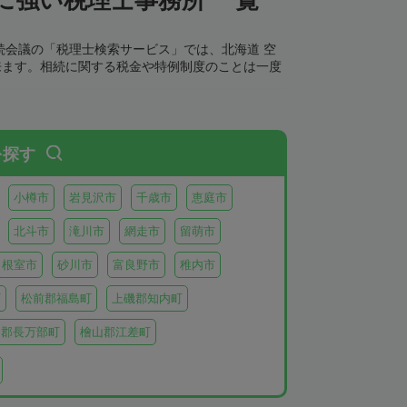
続会議の「税理士検索サービス」では、北海道 空
来ます。相続に関する税金や特例制度のことは一度
を探す
小樽市
岩見沢市
千歳市
恵庭市
北斗市
滝川市
網走市
留萌市
根室市
砂川市
富良野市
稚内市
町
松前郡福島町
上磯郡知内町
越郡長万部町
檜山郡江差町
瀬棚郡今金町
久遠郡せたな町
虻田郡ニセコ町
虻田郡倶知安町