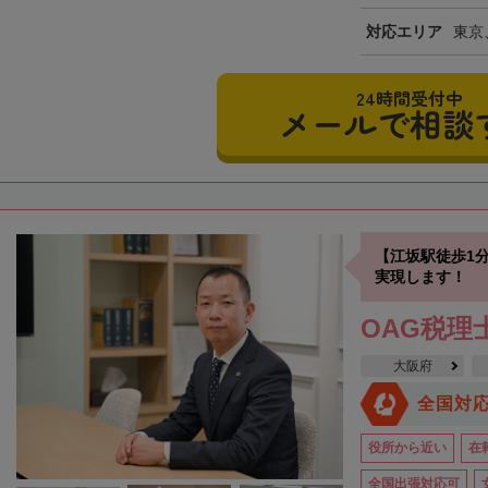
対応エリア
東京
24時間受付中
メールで相談
【江坂駅徒歩1
実現します！
OAG税理
大阪府
全国対
役所から近い
在
全国出張対応可