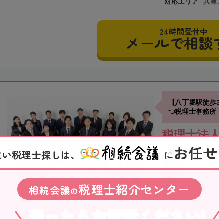
対応エリア
兵庫
24時間受付中
メールで相談
【八丁堀駅徒歩
つ税理士事務所
税理士法
お任せ
強い税理士探しは、
に
東京都
全国対
税理士紹介センター
相続会議
19時以降TEL可
の
全国出張対応可
迷ったらお電話ください!