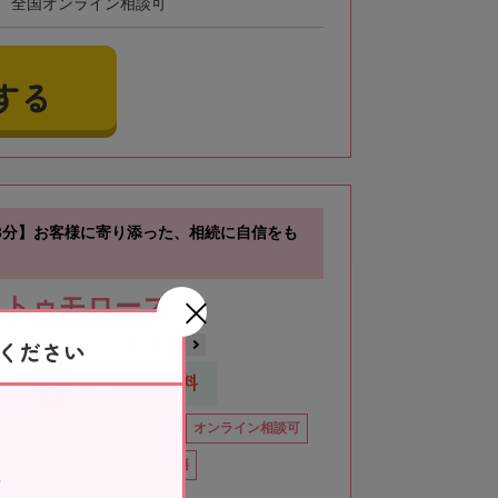
、全国オンライン相談可
する
3分】お客様に寄り添った、相続に自信をも
人トゥモローズ
ください
中央区
日本橋駅
応
初回相談無料
土日祝OK
在籍数10名以上
オンライン相談可
行政書士在籍
女性税理士在籍