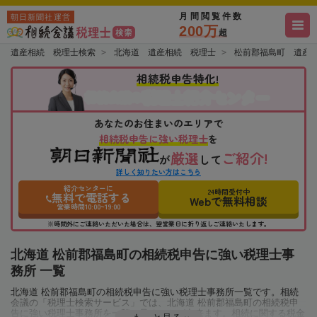
月間閲覧件数
朝日新聞社運営
200万
超
遺産相続 税理士検索
北海道 遺産相続 税理士
松前郡福島町 遺産
相続税申告特化!
税理士紹介センター
相続会議の
あなたのお住まいのエリアで
相続税申告に強い税理士
を
厳選
ご紹介!
が
して
詳しく知りたい方はこちら
紹介センターに
24時間受付中
無料で電話する
Webで無料相談
営業時間10:00~19:00
※時間外にご連絡いただいた場合は、翌営業日に折り返しご連絡いたします。
北海道 松前郡福島町の相続税申告に強い税理士事
務所 一覧
北海道 松前郡福島町の相続税申告に強い税理士事務所一覧です。相続
会議の「税理士検索サービス」では、北海道 松前郡福島町の相続税申
告に強い税理士事務所を一覧で見ることが出来ます。相続に関する税金