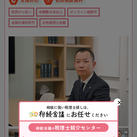
全国対応
初回相談無料
役所から近い
在籍数10名以上
オンライン相談可
全国出張対応可
女性税理士在籍
相続に強い税理士探しは、
お任せ
に
ください
税理士紹介センター
相続会議
の