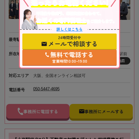
迷ったらお電話ください!
不動産や株式等、相続資産に合わせて、
お近くの専門税理士
をご紹介します。
詳しくはこちら
24時間受付中
最寄駅
大阪メトロ・北大阪急行電鉄「江坂駅」徒歩1分
メールで相談する
無料で電話する
所在地
〒564-0063 大阪府吹田市江坂町1-13-33 HF江坂駅前
ビルディング7階
営業時間10:00~19:00
地図
対応エリア
大阪、全国オンライン相談可
050-5447-4695
電話番号
事務所に電話する
事務所にメールする