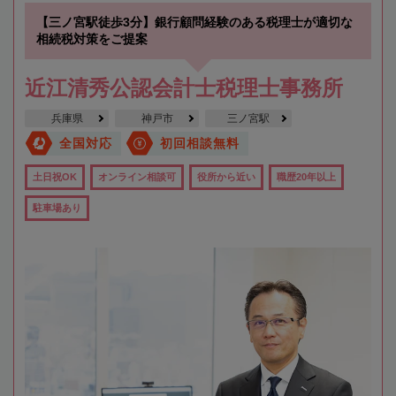
【三ノ宮駅徒歩3分】銀行顧問経験のある税理士が適切な
相続税対策をご提案
近江清秀公認会計士税理士事務所
兵庫県
神戸市
三ノ宮駅
全国対応
初回相談無料
土日祝OK
オンライン相談可
役所から近い
職歴20年以上
駐車場あり