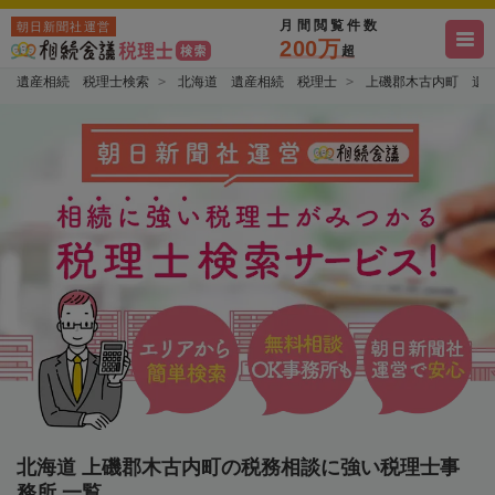
月間閲覧件数
朝日新聞社運営
200万
超
遺産相続 税理士検索
北海道 遺産相続 税理士
上磯郡木古内町 遺
北海道 上磯郡木古内町の税務相談に強い税理士事
務所 一覧