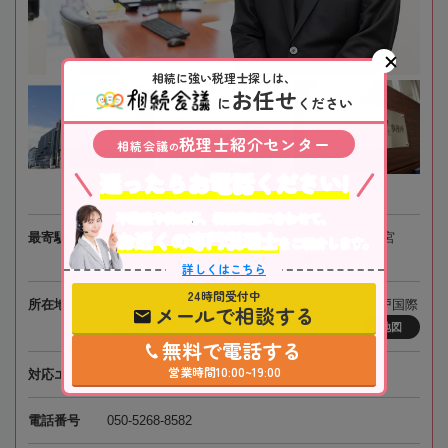
相続に強い税理士探しは、
お任せ
に
ください
税理士紹介センター
相続会議
の
迷ったらお電話ください!
不動産や株式等、相続資産に合わせて、
お近くの専門税理士
最寄駅
JR「三ノ宮駅」 / 阪急電鉄・阪神電鉄「神戸三宮
をご紹介します。
駅」 / 神戸市営地下鉄「三宮駅」各徒歩3分
詳しくはこちら
24時間受付中
所在地
〒651-0087 兵庫県神戸市中央区御幸通8-1-6 神戸国際
メールで相談する
会館17階
地図
無料で電話する
営業時間10:00~19:00
対応エリア
兵庫、全国オンライン相談可
電話番号
050-5268-8582