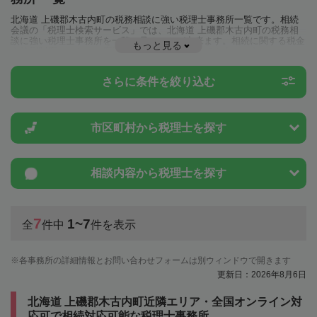
北海道 上磯郡木古内町の税務相談に強い税理士事務所一覧です。相続
会議の「税理士検索サービス」では、北海道 上磯郡木古内町の税務相
談に強い税理士事務所を一覧で見ることが出来ます。相続に関する税金
もっと見る
や特例制度のことは一度近隣の税理士に相談してみましょう。
さらに条件を絞り込む
市区町村から
税理士を探す
相談内容から
税理士を探す
7
1~7
全
件中
件を表示
各事務所の詳細情報とお問い合わせフォームは別ウィンドウで開きます
更新日：2026年8月6日
北海道 上磯郡木古内町近隣エリア・全国オンライン対
応可で相続対応可能な税理士事務所