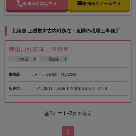
事務所に電話する
事務所にメールする
北海道 上磯郡木古内町所在・近隣の税理士事務所
奧山昌弘税理士事務所
北海道
函館市
最寄駅
JR「五稜郭駅」徒歩22分
所在地
〒041-0811 北海道函館市富岡町2丁目49-9
7
1~7
全
件中
件を表示
1