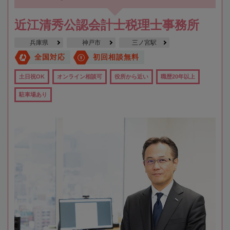
近江清秀公認会計士税理士事務所
兵庫県
神戸市
三ノ宮駅
全国対応
初回相談無料
土日祝OK
オンライン相談可
役所から近い
職歴20年以上
駐車場あり