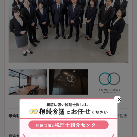
相続に強い税理士探しは、
お任せ
に
ください
最寄駅
JR京葉線、東京メトロ「八丁堀駅」徒歩3分、都営浅
草線「宝町駅」徒歩4分
税理士紹介センター
相続会議
の
迷ったらお電話ください!
所在地
〒104-0032 東京都中央区八丁堀4-3-5 京橋宝町