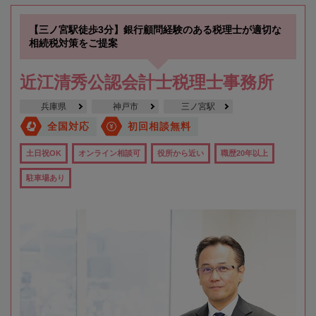
【三ノ宮駅徒歩3分】銀行顧問経験のある税理士が適切な
相続税対策をご提案
近江清秀公認会計士税理士事務所
兵庫県
神戸市
三ノ宮駅
全国対応
初回相談無料
土日祝OK
オンライン相談可
役所から近い
職歴20年以上
駐車場あり