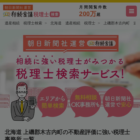
月間閲覧件数
朝日新聞社運営
200万
超
遺産相続 税理士検索
北海道 遺産相続 税理士
上磯郡木古内町 遺
北海道 上磯郡木古内町の不動産評価に強い税理士
事務所 一覧