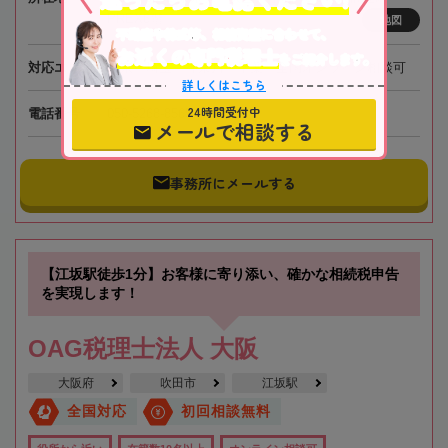
PREX6階
地図
不動産や株式等、相続資産に合わせて、
お近くの専門税理士
をご紹介します。
対応エリア
東京、埼玉、神奈川、千葉、全国オンライン相談可
詳しくはこちら
24時間受付中
電話番号
050-5268-8565
メールで相談する
事務所にメールする
【江坂駅徒歩1分】お客様に寄り添い、確かな相続税申告
を実現します！
OAG税理士法人 大阪
大阪府
吹田市
江坂駅
全国対応
初回相談無料