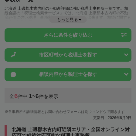
北海道 上磯郡木古内町の不動産評価に強い税理士事務所一覧です。相
続会議の「税理士検索サービス」では、北海道 上磯郡木古内町の不動
産評価に強い税理士事務所を一覧で見ることが出来ます。相続に関する
もっと見る
税金や特例制度のことは一度近隣の税理士に相談してみましょう。
さらに条件を絞り込む
市区町村から
税理士を探す
相談内容から
税理士を探す
6
1~6
全
件中
件を表示
各事務所の詳細情報とお問い合わせフォームは別ウィンドウで開きます
更新日：2026年8月9日
北海道 上磯郡木古内町近隣エリア・全国オンライン対
応可で相続対応可能な税理士事務所