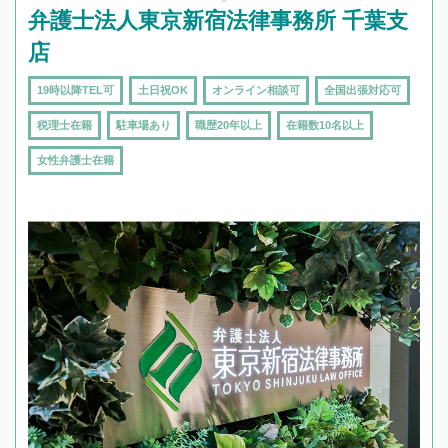
弁護士法人東京新宿法律事務所 千葉支
店
19時以降TEL可
土日祝OK
オンライン相談可
全国出張対応可
税理士在籍
駐車場あり
職歴20年以上
在籍数10名以上
女性弁護士在籍