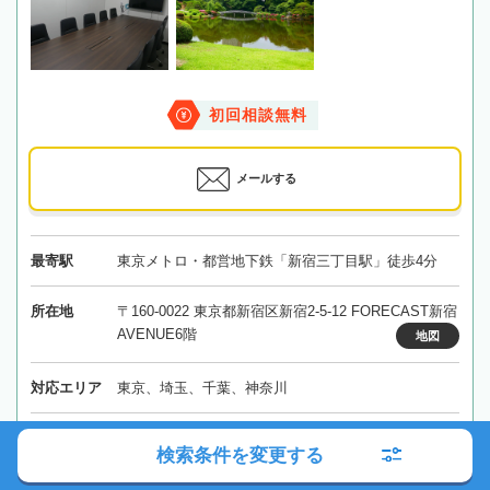
初回相談無料
メールする
最寄駅
東京メトロ・都営地下鉄「新宿三丁目駅」徒歩4分
所在地
〒160-0022 東京都新宿区新宿2-5-12 FORECAST新宿
AVENUE6階
地図
対応エリア
東京、埼玉、千葉、神奈川
東京都
新宿区
新宿駅
検索条件を変更する