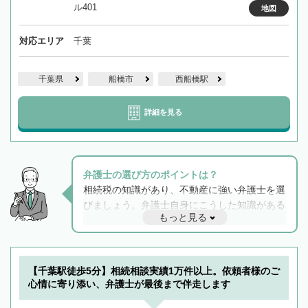
ル401
地図
対応エリア
千葉
千葉県
船橋市
西船橋駅
詳細を見る
弁護士の選び方のポイントは？
相続税の知識があり、不動産に強い弁護士を選
びましょう。弁護士自身にこうした知識がある
もっと見る
と他士業との連携もスムーズに進み、トラブル
解決のみならず相続をトータルで任せることが
できます。また、相続は感情がからむ分野なの
でフィーリングも重要です。実際に電話や面談
【千葉駅徒歩5分】相続相談実績1万件以上。依頼者様のご
で複数の弁護士と会話をしてウマが合う方に依
心情に寄り添い、弁護士が最後まで伴走します
頼をするのがおすすめです。