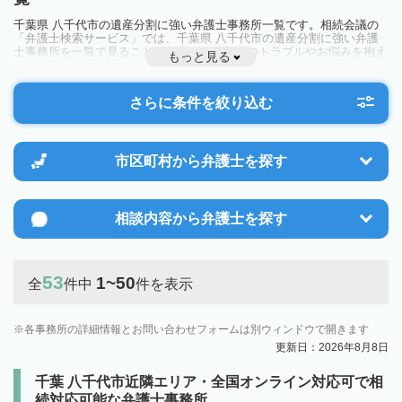
千葉県 八千代市の遺産分割に強い弁護士事務所一覧です。相続会議の
「弁護士検索サービス」では、千葉県 八千代市の遺産分割に強い弁護
士事務所を一覧で見ることが出来ます。相続のトラブルやお悩みを抱え
もっと見る
ている方は一度近隣の弁護士に相談してみましょう。
さらに条件を絞り込む
市区町村から
弁護士を探す
相談内容から
弁護士を探す
53
1~50
全
件中
件を表示
各事務所の詳細情報とお問い合わせフォームは別ウィンドウで開きます
更新日：2026年8月8日
千葉 八千代市近隣エリア・全国オンライン対応可で相
続対応可能な弁護士事務所