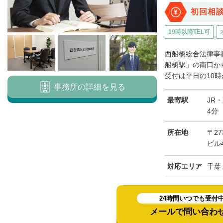
初回相
19時以降TEL可
西船橋総合法律事
船橋駅」の南口か
受付は平日の10時
事務所の詳細を見る
最寄駅
JR
4分
所在地
〒27
ビル4
対応エリア
千葉
24時間いつでも受付
メールで問い合わ