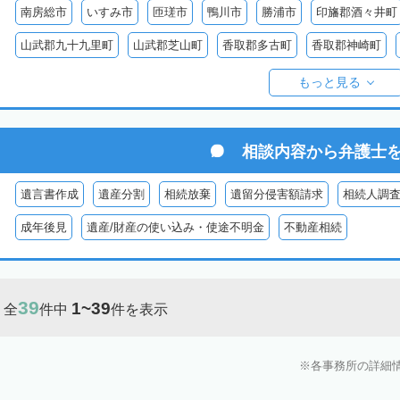
南房総市
いすみ市
匝瑳市
鴨川市
勝浦市
印旛郡酒々井町
山武郡九十九里町
山武郡芝山町
香取郡多古町
香取郡神崎町
長生郡一宮町
長生郡白子町
長生郡長南町
長生郡睦沢町
長
もっと見る
安房郡鋸南町
相談内容から
弁護士
遺言書作成
遺産分割
相続放棄
遺留分侵害額請求
相続人調
成年後見
遺産/財産の使い込み・使途不明金
不動産相続
39
1~39
全
件中
件を表示
各事務所の詳細