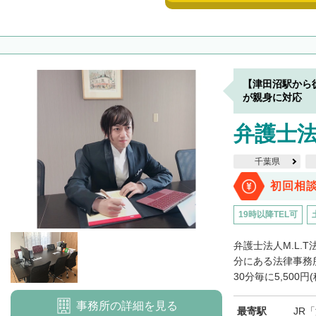
【津田沼駅から
が親身に対応
弁護士法
千葉県
初回相
19時以降TEL可
弁護士法人M.L.
分にある法律事務
30分毎に5,500円(
事務所の詳細を見る
最寄駅
JR