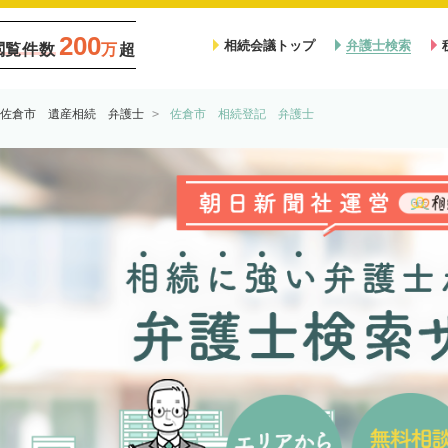
200
相続会議トップ
弁護士検索
閲覧件数
万
超
佐倉市 遺産相続 弁護士
佐倉市 相続登記 弁護士