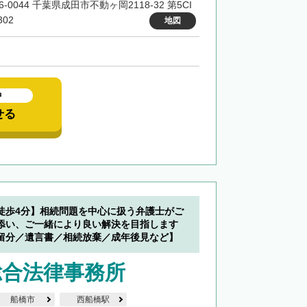
6-0044 千葉県成田市不動ヶ岡2118-32 第5CI
02
地図
中
せる
徒歩4分】相続問題を中心に扱う弁護士がご
添い、ご一緒により良い解決を目指します
留分／遺言書／相続放棄／成年後見など】
総合法律事務所
船橋市
西船橋駅