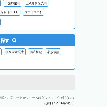
印旛郡栄町
山武郡横芝光町
香取郡東庄町
長生郡長生村
生郡長柄町
夷隅郡大多喜町
夷隅郡御宿町
を探す
査
相続財産調査
相続登記
家族信託
情報とお問い合わせフォームは別ウィンドウで開きます
更新日：2026年8月8日