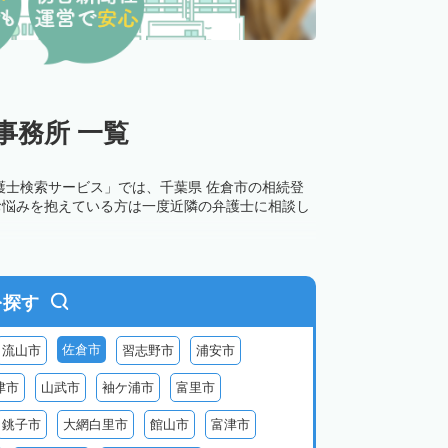
事務所 一覧
護士検索サービス」では、千葉県 佐倉市の相続登
お悩みを抱えている方は一度近隣の弁護士に相談し
を探す
佐倉市
流山市
習志野市
浦安市
津市
山武市
袖ケ浦市
富里市
銚子市
大網白里市
館山市
富津市