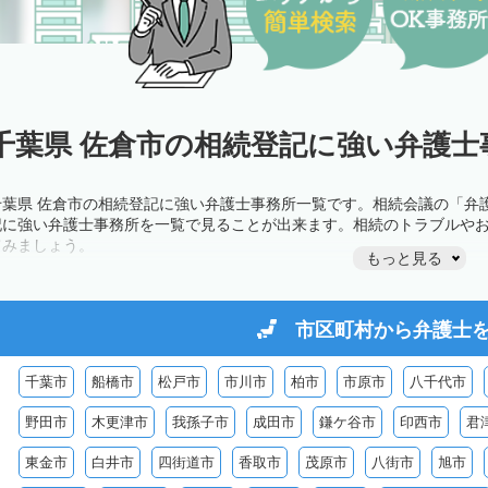
千葉県 佐倉市の相続登記に強い弁護士
千葉県 佐倉市の相続登記に強い弁護士事務所一覧です。相続会議の「弁
記に強い弁護士事務所を一覧で見ることが出来ます。相続のトラブルや
てみましょう。
もっと見る
市区町村から
弁護士
千葉市
船橋市
松戸市
市川市
柏市
市原市
八千代市
野田市
木更津市
我孫子市
成田市
鎌ケ谷市
印西市
君
東金市
白井市
四街道市
香取市
茂原市
八街市
旭市