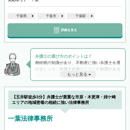
千葉県
千葉市
千葉駅
詳細を見る
弁護士の選び方のポイントは？
相続税の知識があり、不動産に強い弁護士を選
びましょう。弁護士自身にこうした知識がある
もっと見る
と他士業との連携もスムーズに進み、トラブル
解決のみならず相続をトータルで任せることが
できます。また、相続は感情がからむ分野なの
でフィーリングも重要です。実際に電話や面談
【五井駅徒歩3分】弁護士が貴重な市原・木更津・姉ケ崎
で複数の弁護士と会話をしてウマが合う方に依
エリアの地域密着の相続に強い法律事務所
頼をするのがおすすめです。
一葉法律事務所