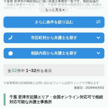
千葉県 君津市の相続登記に強い弁護士事務所一覧です。相続会議の
「弁護士検索サービス」では、千葉県 君津市の相続登記に強い弁護士
事務所を一覧で見ることが出来ます。相続のトラブルやお悩みを抱えて
もっと見る
いる方は一度近隣の弁護士に相談してみましょう。
さらに条件を絞り込む
市区町村から
弁護士を探す
相談内容から
弁護士を探す
32
1~32
全
件中
件を表示
各事務所の詳細情報とお問い合わせフォームは別ウィンドウで開きます
更新日：2026年8月9日
千葉 君津市近隣エリア・全国オンライン対応可で相続
対応可能な弁護士事務所