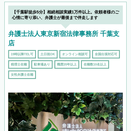
【千葉駅徒歩5分】相続相談実績1万件以上。依頼者様のご
心情に寄り添い、弁護士が最後まで伴走します
弁護士法人東京新宿法律事務所 千葉支
店
19時以降TEL可
土日祝OK
オンライン相談可
全国出張対応可
税理士在籍
駐車場あり
職歴20年以上
在籍数10名以上
女性弁護士在籍