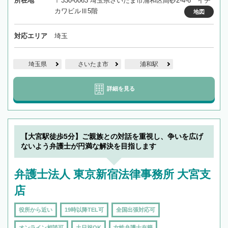
所在地
〒330-0063 埼玉県さいたま市浦和区高砂2-4-6 イチ
カワビルⅢ5階
地図
対応エリア
埼玉
埼玉県
さいたま市
浦和駅
詳細を見る
【大宮駅徒歩5分】ご親族との対話を重視し、争いを広げ
ないよう弁護士が円満な解決を目指します
弁護士法人 東京新宿法律事務所 大宮支
店
役所から近い
19時以降TEL可
全国出張対応可
オンライン相談可
土日祝OK
女性弁護士在籍