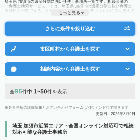
埼玉県 加須市の遺産分割に強い弁護士事務所一覧です。相続会議の
「弁護士検索サービス」では、埼玉県 加須市の遺産分割に強い弁護士
事務所を一覧で見ることが出来ます。相続のトラブルやお悩みを抱えて
もっと見る
いる方は一度近隣の弁護士に相談してみましょう。
さらに条件を絞り込む
市区町村から
弁護士を探す
相談内容から
弁護士を探す
95
1~50
全
件中
件を表示
各事務所の詳細情報とお問い合わせフォームは別ウィンドウで開きます
更新日：2026年8月9日
埼玉 加須市近隣エリア・全国オンライン対応可で相続
対応可能な弁護士事務所