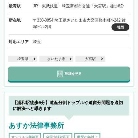
最寄駅
JR・東武鉄道・埼玉新都市交通「大宮駅」徒歩8分
所在地
〒330-0854 埼玉県さいたま市大宮区桜木町4-242 鐘
塚ビル2階
地図
対応エリア
埼玉
埼玉県
さいたま市
大宮駅
詳細を見る
【浦和駅徒歩9分】遺産分割トラブルや遺留分問題を適切
に解決へと導きます
あすか法律事務所
オンライン相談可
全国出張対応可
職歴20年以上