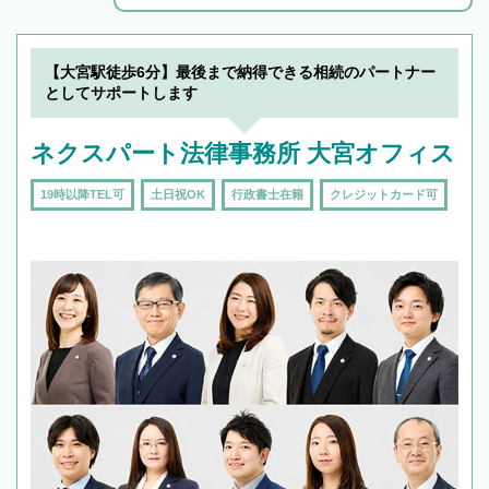
解決のみならず相続をトータルで任せることが
できます。また、相続は感情がからむ分野なの
でフィーリングも重要です。実際に電話や面談
【大宮駅徒歩6分】最後まで納得できる相続のパートナー
で複数の弁護士と会話をしてウマが合う方に依
としてサポートします
頼をするのがおすすめです。
ネクスパート法律事務所 大宮オフィス
19時以降TEL可
土日祝OK
行政書士在籍
クレジットカード可