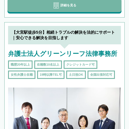
詳細を見る
【大宮駅徒歩5分】相続トラブルの解決を法的にサポート
｜安心できる解決を目指します
弁護士法人グリーンリーフ法律事務所
職歴20年以上
在籍数10名以上
クレジットカード可
女性弁護士在籍
19時以降TEL可
土日祝OK
全国出張対応可