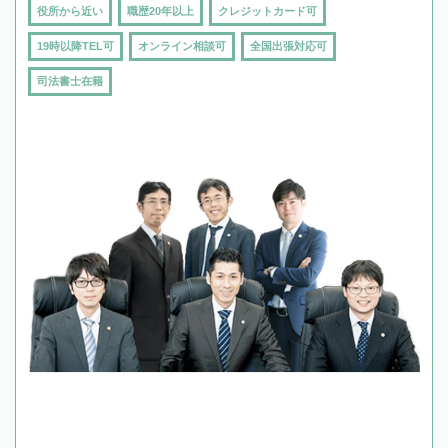
役所から近い
職歴20年以上
クレジットカード可
19時以降TEL可
オンライン相談可
全国出張対応可
司法書士在籍