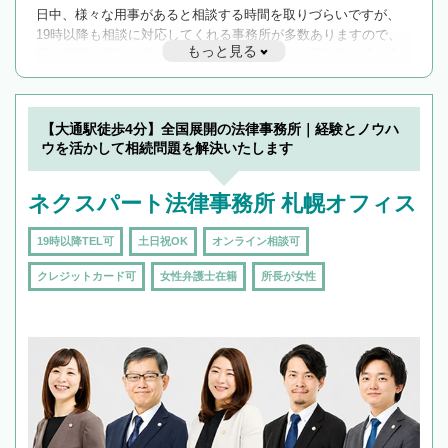
日中、様々な用事があると相談する時間を取りづらいですが、
19時以降も相談に対応してくれる事務所が多数ありますので、
もっと見る
遅い時間の相談が増えそうな場合はそのような事務所に絞り込
んで検索してみましょう。
19時以降TEL可の条件
を加えて再検索
【大通駅徒歩4分】全国展開の法律事務所｜経験とノウハ
ウを活かして相続問題を解決いたします
ネクスパート法律事務所 札幌オフィス
19時以降TEL可
土日祝OK
オンライン相談可
クレジットカード可
女性弁護士在籍
所長が女性