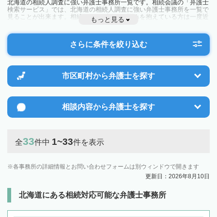
北海道の相続人調査に強い弁護士事務所一覧です。相続会議の「弁護士
検索サービス」では、北海道の相続人調査に強い弁護士事務所を一覧で
見ることが出来ます。相続のトラブルやお悩みを抱えている方は一度近
もっと見る
隣の弁護士に相談してみましょう。
さらに条件を絞り込む
市区町村から
弁護士を探す
相談内容から
弁護士を探す
33
1~33
全
件中
件を表示
各事務所の詳細情報とお問い合わせフォームは別ウィンドウで開きます
更新日：2026年8月10日
北海道にある相続対応可能な弁護士事務所