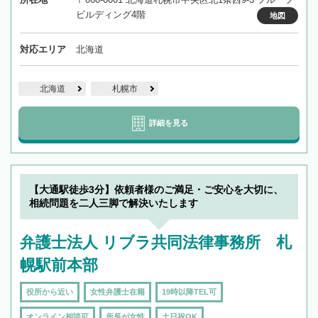
ビルディング4階
地図
対応エリア
北海道
北海道
札幌市
詳細を見る
【大通駅徒歩3分】依頼者様のご満足・ご安心を大切に、
相続問題を二人三脚で解決いたします
弁護士法人 リブラ共同法律事務所 札
幌駅前本部
役所から近い
女性弁護士在籍
19時以降TEL可
オンライン相談可
所長が女性
土日祝OK