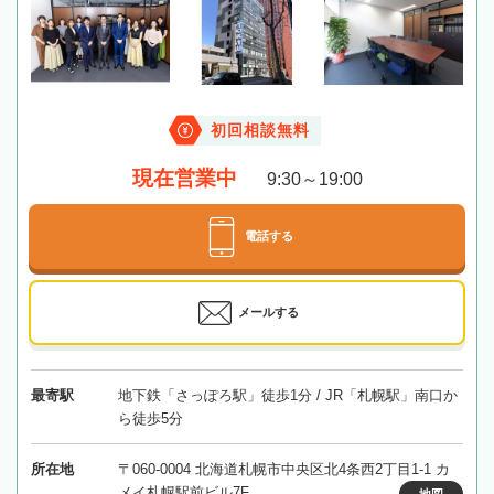
初回相談無料
現在営業中
9:30～19:00
電話する
メールする
最寄駅
地下鉄「さっぽろ駅」徒歩1分 / JR「札幌駅」南口か
ら徒歩5分
所在地
〒060-0004 北海道札幌市中央区北4条西2丁目1-1 カ
メイ札幌駅前ビル7F
地図