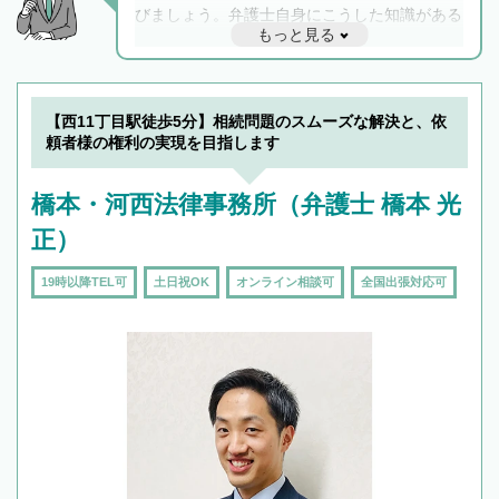
びましょう。弁護士自身にこうした知識がある
もっと見る
と他士業との連携もスムーズに進み、トラブル
解決のみならず相続をトータルで任せることが
できます。また、相続は感情がからむ分野なの
でフィーリングも重要です。実際に電話や面談
【西11丁目駅徒歩5分】相続問題のスムーズな解決と、依
で複数の弁護士と会話をしてウマが合う方に依
頼者様の権利の実現を目指します
頼をするのがおすすめです。
橋本・河西法律事務所（弁護士 橋本 光
正）
19時以降TEL可
土日祝OK
オンライン相談可
全国出張対応可