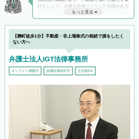
びましょう。弁護士自身にこうした知識がある
もっと見る
と他士業との連携もスムーズに進み、トラブル
解決のみならず相続をトータルで任せることが
できます。また、相続は感情がからむ分野なの
でフィーリングも重要です。実際に電話や面談
【麹町徒歩1分】不動産・非上場株式の相続で損をしたく
で複数の弁護士と会話をしてウマが合う方に依
ない方へ
頼をするのがおすすめです。
弁護士法人IGT法律事務所
オンライン相談可
全国出張対応可
土日祝OK