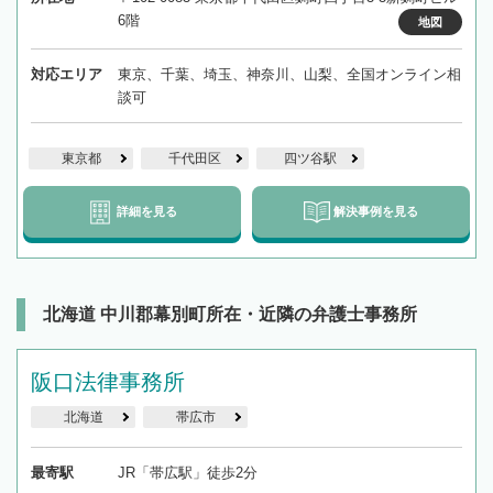
6階
地図
対応エリア
東京、千葉、埼玉、神奈川、山梨、全国オンライン相
談可
東京都
千代田区
四ツ谷駅
詳細を見る
解決事例を見る
北海道 中川郡幕別町所在・近隣の弁護士事務所
阪口法律事務所
北海道
帯広市
最寄駅
JR「帯広駅」徒歩2分