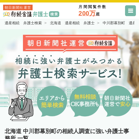
月間閲覧件数
朝日新聞社運営
200万
超
遺産相続 弁護士検索
北海道 遺産相続 弁護士
中川郡幕別町 遺産
北海道 中川郡幕別町の相続人調査に強い弁護士事
務所 一覧