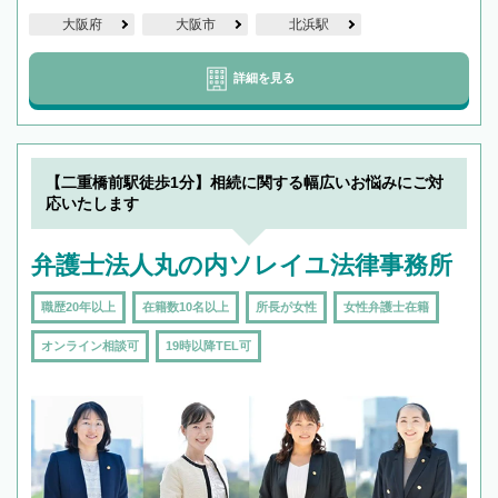
大阪府
大阪市
北浜駅
詳細を見る
【二重橋前駅徒歩1分】相続に関する幅広いお悩みにご対
応いたします
弁護士法人丸の内ソレイユ法律事務所
職歴20年以上
在籍数10名以上
所長が女性
女性弁護士在籍
オンライン相談可
19時以降TEL可