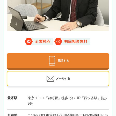
全国対応
初回相談無料
電話する
メールする
最寄駅
東京メトロ「麹町駅」徒歩1分 / JR「四ツ谷駅」徒歩
9分
所在地
〒102-0083 東京都千代田区麴町四丁目3-3新麴町ビル