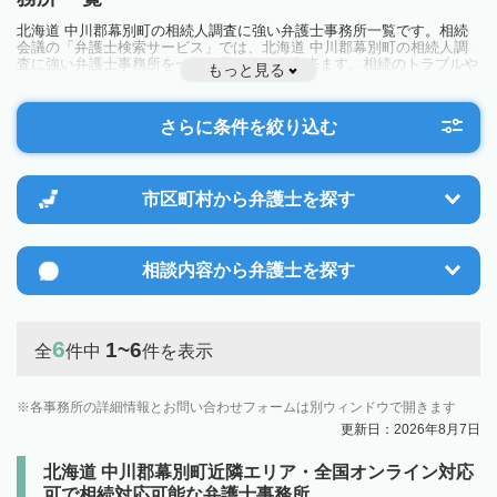
北海道 中川郡幕別町の相続人調査に強い弁護士事務所一覧です。相続
会議の「弁護士検索サービス」では、北海道 中川郡幕別町の相続人調
査に強い弁護士事務所を一覧で見ることが出来ます。相続のトラブルや
もっと見る
お悩みを抱えている方は一度近隣の弁護士に相談してみましょう。
さらに条件を絞り込む
市区町村から
弁護士を探す
相談内容から
弁護士を探す
6
1~6
全
件中
件を表示
各事務所の詳細情報とお問い合わせフォームは別ウィンドウで開きます
更新日：2026年8月7日
北海道 中川郡幕別町近隣エリア・全国オンライン対応
可で相続対応可能な弁護士事務所