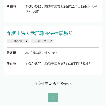
所在地
〒080-0012 北海道帯広市西2条南11丁目12番地 天光
堂ビル3階
弁護士法人武部雅充法律事務所
北海道
帯広市
最寄駅
JR「帯広駅」徒歩20分
所在地
〒080-0807 北海道帯広市東7条南9丁目16番地2
6
1~6
全
件中
件を表示
1