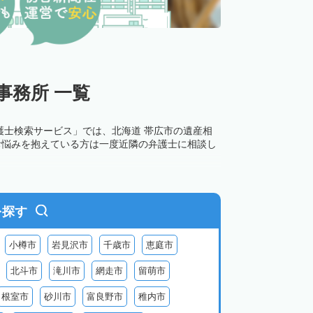
事務所 一覧
護士検索サービス」では、北海道 帯広市の遺産相
お悩みを抱えている方は一度近隣の弁護士に相談し
を探す
小樽市
岩見沢市
千歳市
恵庭市
北斗市
滝川市
網走市
留萌市
根室市
砂川市
富良野市
稚内市