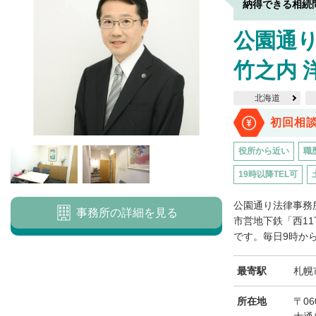
納得できる相続
公園通
竹之内 
北海道
初回相
役所から近い
職
19時以降TEL可
公園通り法律事務
事務所の詳細を見る
市営地下鉄「西1
です。毎日9時から
最寄駅
札幌
所在地
〒06