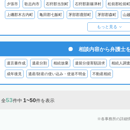
夕張市
歌志内市
石狩郡当別町
石狩郡新篠津村
松前郡松前
上磯郡木古内町
亀田郡七飯町
茅部郡鹿部町
茅部郡森町
山
檜山郡上ノ国町
檜山郡厚沢部町
爾志郡乙部町
奥尻郡奥尻町
もっと見る
島牧郡島牧村
寿都郡寿都町
寿都郡黒松内町
磯谷郡蘭越町
虻田郡真狩村
虻田郡留寿都村
虻田郡喜茂別町
虻田郡京極町
相談内容から
弁護士
岩内郡共和町
岩内郡岩内町
二海郡八雲町
古宇郡泊村
古宇
遺言書作成
遺産分割
相続放棄
遺留分侵害額請求
相続人調
余市郡仁木町
余市郡余市町
余市郡赤井川村
空知郡南幌町
成年後見
遺産/財産の使い込み・使途不明金
不動産相続
空知郡上富良野町
空知郡中富良野町
空知郡南富良野町
夕張郡
樺戸郡月形町
樺戸郡浦臼町
樺戸郡新十津川町
雨竜郡妹背牛町
53
1~50
全
件中
件を表示
雨竜郡北竜町
雨竜郡沼田町
勇払郡占冠村
勇払郡厚真町
勇
上川郡東神楽町
上川郡鷹栖町
上川郡当麻町
上川郡比布町
各事務所の詳細
上川郡美瑛町
上川郡和寒町
上川郡剣淵町
上川郡下川町
上