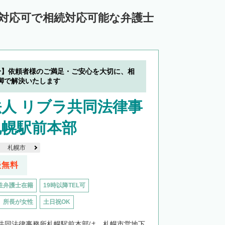
中川郡池田町
中川郡豊頃町
ン対応可で相続対応可能な弁護士
苫前郡羽幌町
苫前郡初山別村
谷郡猿払村
枝幸郡浜頓別町
利尻郡利尻富士町
網走郡美幌町
分】依頼者様のご満足・ご安心を大切に、相
里郡小清水町
常呂郡訓子府町
脚で解決いたします
紋別郡滝上町
紋別郡興部町
人 リブラ共同法律事
沙流郡日高町
沙流郡平取町
新冠郡新冠町
札幌駅前本部
河東郡音更町
河東郡士幌町
札幌市
河西郡更別村
広尾郡大樹町
談無料
路郡釧路町
厚岸郡厚岸町
厚岸郡浜中町
性弁護士在籍
19時以降TEL可
野付郡別海町
標津郡中標津町
所長が女性
土日祝OK
共同法律事務所札幌駅前本部は、札幌市営地下