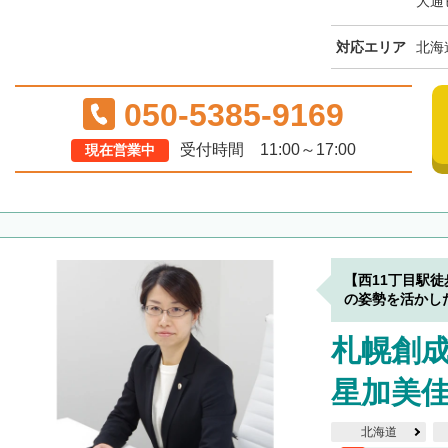
大通
対応エリア
北海
050-5385-9169
受付時間 11:00～17:00
現在営業中
【西11丁目駅
の姿勢を活かし
札幌創
星加美
北海道