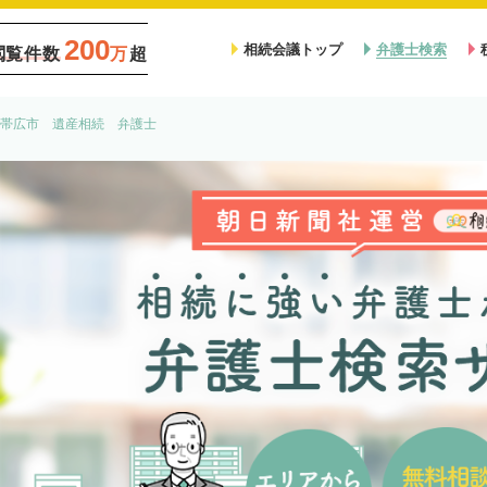
200
相続会議トップ
弁護士検索
閲覧件数
万
超
帯広市 遺産相続 弁護士