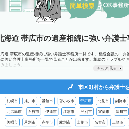
北海道 帯広市の遺産相続に強い弁護士
北海道 帯広市の遺産相続に強い弁護士事務所一覧です。相続会議の「弁
続に強い弁護士事務所を一覧で見ることが出来ます。相続のトラブルや
てみましょう。
もっと見る
市区町村から
弁護士
帯広市
札幌市
旭川市
函館市
苫小牧市
北見市
釧路市
北広島市
石狩市
伊達市
江別市
登別市
室蘭市
深川市
美唄市
芦別市
赤平市
紋別市
士別市
名寄市
三笠市