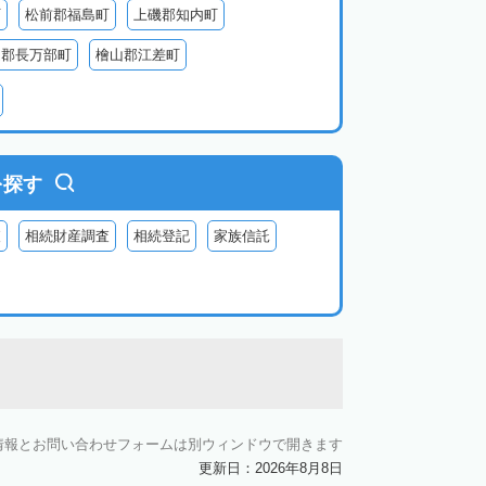
町
松前郡福島町
上磯郡知内町
越郡長万部町
檜山郡江差町
瀬棚郡今金町
久遠郡せたな町
虻田郡ニセコ町
虻田郡倶知安町
虻田郡豊浦町
虻田郡洞爺湖町
を探す
郡神恵内村
古平郡古平町
積丹郡積丹町
査
相続財産調査
相続登記
家族信託
空知郡奈井江町
空知郡上砂川町
由仁町
夕張郡長沼町
夕張郡栗山町
雨竜郡秩父別町
雨竜郡雨竜町
払郡安平町
勇払郡むかわ町
上川郡愛別町
上川郡上川町
上川郡東川町
情報とお問い合わせフォームは別ウィンドウで開きます
川郡新得町
上川郡清水町
中川郡本別町
更新日：2026年8月8日