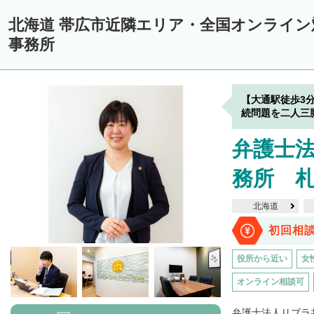
中川郡美深町
中川郡音威子府村
中川郡中川町
中川郡幕別町
北海道 帯広市近隣エリア・全国オンライ
雨竜郡幌加内町
増毛郡増毛町
留萌郡小平町
苫前郡苫前町
事務所
天塩郡遠別町
天塩郡天塩町
天塩郡豊富町
天塩郡幌延町
宗
枝幸郡中頓別町
枝幸郡枝幸町
礼文郡礼文町
利尻郡利尻町
【大通駅徒歩3
網走郡津別町
網走郡大空町
斜里郡斜里町
斜里郡清里町
斜
続問題を二人三
常呂郡置戸町
常呂郡佐呂間町
紋別郡遠軽町
紋別郡湧別町
弁護士法
紋別郡西興部村
紋別郡雄武町
有珠郡壮瞥町
白老郡白老町
務所 
浦河郡浦河町
様似郡様似町
幌泉郡えりも町
日高郡新ひだか町
北海道
河東郡上士幌町
河東郡鹿追町
河西郡芽室町
河西郡中札内村
初回相
広尾郡広尾町
足寄郡足寄町
足寄郡陸別町
十勝郡浦幌町
釧
役所から近い
女
川上郡標茶町
川上郡弟子屈町
阿寒郡鶴居村
白糠郡白糠町
オンライン相談可
標津郡標津町
目梨郡羅臼町
弁護士法人リブラ