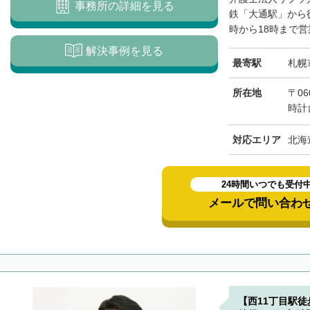
事務所の詳細を見る
鉄「大通駅」から
時から18時まで営
解決事例を見る
最寄駅
札幌
所在地
〒06
時計
対応エリア
北海
24時間いつでも受付
メールで問い合わ
【西11丁目駅