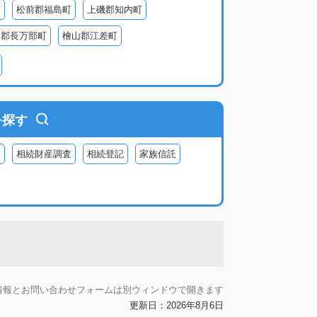
町
松前郡福島町
上磯郡知内町
越郡長万部町
檜山郡江差町
瀬棚郡今金町
久遠郡せたな町
虻田郡ニセコ町
虻田郡倶知安町
虻田郡豊浦町
虻田郡洞爺湖町
を探す
郡神恵内村
古平郡古平町
積丹郡積丹町
査
相続財産調査
相続登記
家族信託
空知郡奈井江町
空知郡上砂川町
由仁町
夕張郡長沼町
夕張郡栗山町
雨竜郡秩父別町
雨竜郡雨竜町
払郡安平町
勇払郡むかわ町
上川郡愛別町
上川郡上川町
上川郡東川町
情報とお問い合わせフォームは別ウィンドウで開きます
川郡新得町
上川郡清水町
中川郡本別町
更新日：2026年8月6日