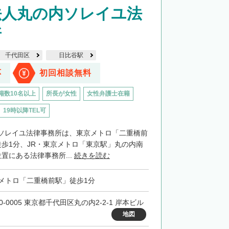
法人丸の内ソレイユ法
所
千代田区
日比谷駅
応
初回相談無料
籍数10名以上
所長が女性
女性弁護士在籍
19時以降TEL可
ソレイユ法律事務所は、東京メトロ「二重橋前
徒歩1分、JR・東京メトロ「東京駅」丸の内南
置にある法律事務所...
続きを読む
メトロ「二重橋前駅」徒歩1分
0-0005 東京都千代田区丸の内2-2-1 岸本ビル
地図