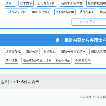
夕張市
歌志内市
石狩郡当別町
石狩郡新篠津村
松前郡松前
上磯郡木古内町
亀田郡七飯町
茅部郡鹿部町
茅部郡森町
山
檜山郡厚沢部町
檜山郡上ノ国町
爾志郡乙部町
奥尻郡奥尻町
もっと見る
島牧郡島牧村
寿都郡寿都町
寿都郡黒松内町
磯谷郡蘭越町
虻田郡真狩村
虻田郡留寿都村
虻田郡喜茂別町
虻田郡京極町
相談内容から
弁護士
岩内郡共和町
岩内郡岩内町
二海郡八雲町
古宇郡泊村
古宇
遺言書作成
遺産分割
相続放棄
遺留分侵害額請求
相続人調
余市郡仁木町
余市郡余市町
余市郡赤井川村
空知郡南幌町
成年後見
遺産/財産の使い込み・使途不明金
不動産相続
空知郡上富良野町
空知郡中富良野町
空知郡南富良野町
夕張郡
樺戸郡月形町
樺戸郡浦臼町
樺戸郡新十津川町
雨竜郡妹背牛町
6
1~6
全
件中
件を表示
雨竜郡北竜町
雨竜郡沼田町
勇払郡占冠村
勇払郡厚真町
勇
上川郡東神楽町
上川郡鷹栖町
上川郡当麻町
上川郡比布町
各事務所の詳細
上川郡美瑛町
上川郡和寒町
上川郡剣淵町
上川郡下川町
上