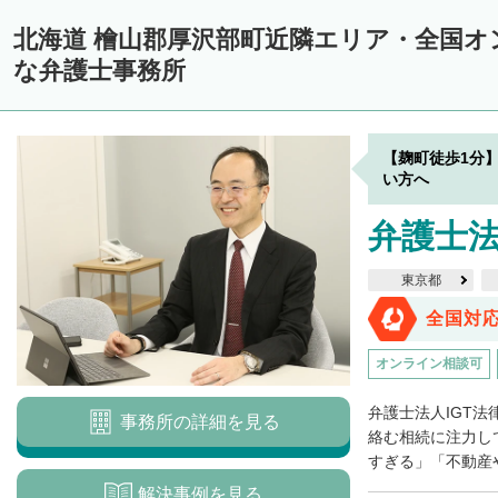
中川郡美深町
中川郡音威子府村
中川郡中川町
中川郡幕別町
北海道 檜山郡厚沢部町近隣エリア・全国オ
雨竜郡幌加内町
増毛郡増毛町
留萌郡小平町
苫前郡苫前町
な弁護士事務所
天塩郡遠別町
天塩郡天塩町
天塩郡豊富町
天塩郡幌延町
宗
枝幸郡中頓別町
枝幸郡枝幸町
礼文郡礼文町
利尻郡利尻町
【麹町徒歩1分
網走郡津別町
網走郡大空町
斜里郡斜里町
斜里郡清里町
斜
い方へ
常呂郡置戸町
常呂郡佐呂間町
紋別郡遠軽町
紋別郡湧別町
弁護士法
紋別郡西興部村
紋別郡雄武町
有珠郡壮瞥町
白老郡白老町
東京都
浦河郡浦河町
様似郡様似町
幌泉郡えりも町
日高郡新ひだか町
全国対
河東郡上士幌町
河東郡鹿追町
河西郡芽室町
河西郡中札内村
オンライン相談可
広尾郡広尾町
足寄郡足寄町
足寄郡陸別町
十勝郡浦幌町
釧
弁護士法人IGT
事務所の詳細を見る
川上郡標茶町
川上郡弟子屈町
阿寒郡鶴居村
白糠郡白糠町
絡む相続に注力し
すぎる」「不動産や
標津郡標津町
目梨郡羅臼町
解決事例を見る