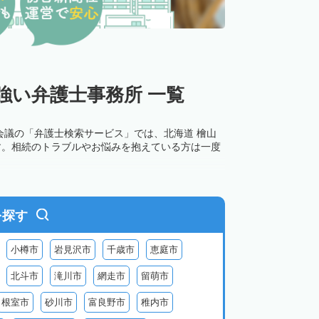
強い弁護士事務所 一覧
会議の「弁護士検索サービス」では、北海道 檜山
す。相続のトラブルやお悩みを抱えている方は一度
を探す
小樽市
岩見沢市
千歳市
恵庭市
北斗市
滝川市
網走市
留萌市
根室市
砂川市
富良野市
稚内市