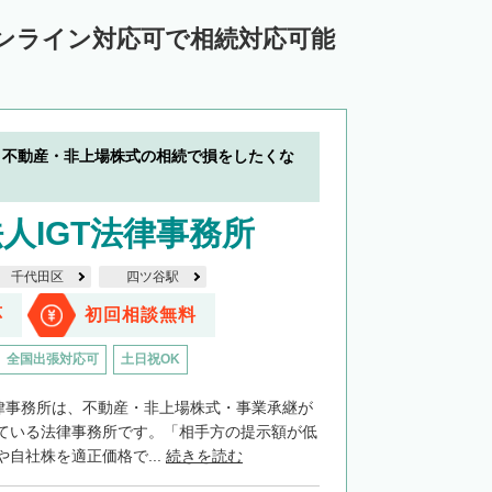
中川郡池田町
中川郡豊頃町
ンライン対応可で相続対応可能
苫前郡羽幌町
苫前郡初山別村
谷郡猿払村
枝幸郡浜頓別町
利尻郡利尻富士町
網走郡美幌町
】不動産・非上場株式の相続で損をしたくな
里郡小清水町
常呂郡訓子府町
紋別郡滝上町
紋別郡興部町
人IGT法律事務所
沙流郡日高町
沙流郡平取町
新冠郡新冠町
千代田区
四ツ谷駅
河東郡音更町
河東郡士幌町
応
初回相談無料
河西郡更別村
広尾郡大樹町
全国出張対応可
土日祝OK
路郡釧路町
厚岸郡厚岸町
厚岸郡浜中町
法律事務所は、不動産・非上場株式・事業承継が
野付郡別海町
標津郡中標津町
ている法律事務所です。「相手方の提示額が低
自社株を適正価格で...
続きを読む