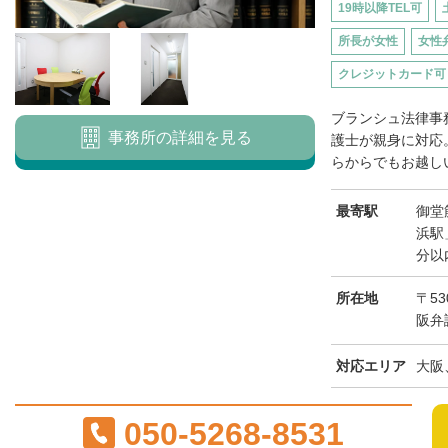
19時以降TEL可
所長が女性
女性
クレジットカード可
ブランシュ法律事
事務所の詳細を見る
護士が親身に対応
らからでもお越しい
最寄駅
御堂
浜駅
分以
所在地
〒53
阪弁
対応エリア
大阪
050-5268-8531