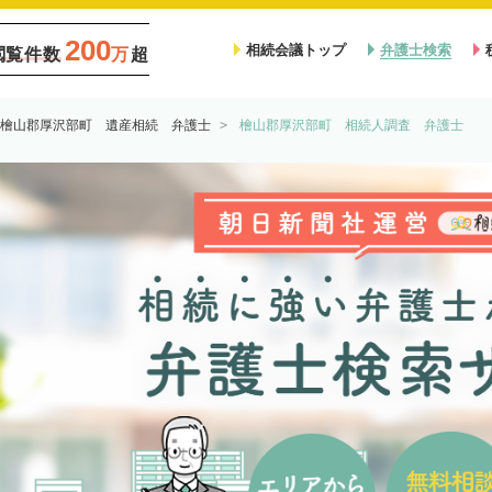
200
相続会議トップ
弁護士検索
閲覧件数
万
超
檜山郡厚沢部町 遺産相続 弁護士
檜山郡厚沢部町 相続人調査 弁護士