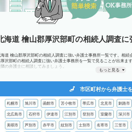
北海道 檜山郡厚沢部町の相続人調査に
北海道 檜山郡厚沢部町の相続人調査に強い弁護士事務所一覧です。相続
郡厚沢部町の相続人調査に強い弁護士事務所を一覧で見ることが出来ま
近隣の弁護士に相談してみましょう。
もっと見る
市区町村から
弁護士
札幌市
旭川市
函館市
苫小牧市
帯広市
北見市
釧路市
北広島市
石狩市
伊達市
江別市
登別市
室蘭市
深川市
美唄市
芦別市
赤平市
紋別市
士別市
名寄市
三笠市