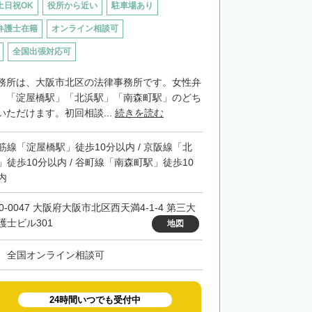
土日祝OK
役所から近い
駐車場あり
弁護士在籍
オンライン相談可
全国出張対応可
務所は、大阪市北区の法律事務所です。女性弁
。「淀屋橋駅」「北浜駅」「南森町駅」のどち
ただけます。初回相談...
続きを読む
筋線「淀屋橋駅」徒歩10分以内 / 京阪線「北
」徒歩10分以内 / 谷町線「南森町駅」徒歩10
内
0-0047 大阪府大阪市北区西天満4-1-4 第三大
護士ビル301
地図
、全国オンライン相談可
24時間いつでも受付中