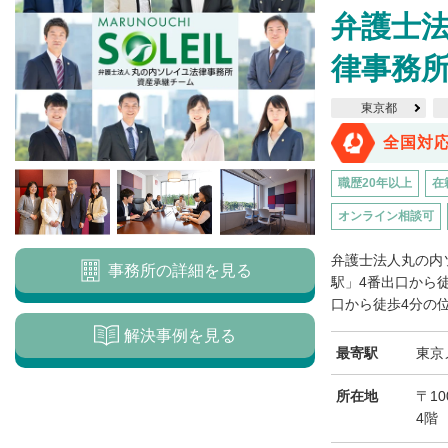
弁護士
律事務
東京都
全国対
職歴20年以上
在
オンライン相談可
弁護士法人丸の内
事務所の詳細を見る
駅」4番出口から
口から徒歩4分の位
解決事例を見る
最寄駅
東京
所在地
〒10
4階