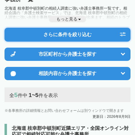
北海道 枝幸郡中頓別町の相続人調査に強い弁護士事務所一覧です。相
続会議の「弁護士検索サービス」では、北海道 枝幸郡中頓別町の相続
人調査に強い弁護士事務所を一覧で見ることが出来ます。相続のトラブ
もっと見る
ルやお悩みを抱えている方は一度近隣の弁護士に相談してみましょう。
さらに条件を絞り込む
市区町村から
弁護士を探す
相談内容から
弁護士を探す
5
1~5
全
件中
件を表示
各事務所の詳細情報とお問い合わせフォームは別ウィンドウで開きます
更新日：2026年8月9日
北海道 枝幸郡中頓別町近隣エリア・全国オンライン対
応可で相続対応可能な弁護士事務所