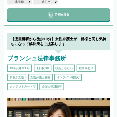
北海道
旭川市
詳細を見る
【淀屋橋駅から徒歩10分】女性弁護士が、皆様と同じ気持
ちになって解決策をご提案します
ブランシュ法律事務所
19時以降TEL可
土日祝OK
役所から近い
駐車場あり
所長が女性
女性弁護士在籍
オンライン相談可
クレジットカード可
全国出張対応可