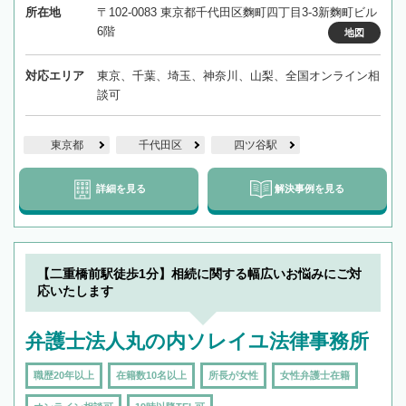
所在地
〒102-0083 東京都千代田区麴町四丁目3-3新麴町ビル
6階
地図
対応エリア
東京、千葉、埼玉、神奈川、山梨、全国オンライン相
談可
東京都
千代田区
四ツ谷駅
詳細を見る
解決事例を見る
【二重橋前駅徒歩1分】相続に関する幅広いお悩みにご対
応いたします
弁護士法人丸の内ソレイユ法律事務所
職歴20年以上
在籍数10名以上
所長が女性
女性弁護士在籍