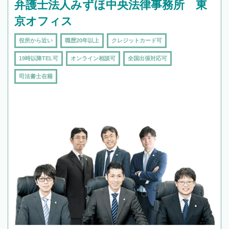
弁護士法人みずほ中央法律事務所 東
京オフィス
役所から近い
職歴20年以上
クレジットカード可
19時以降TEL可
オンライン相談可
全国出張対応可
司法書士在籍