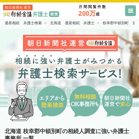
月間閲覧件数
朝日新聞社運営
200万
超
遺産相続 弁護士検索
北海道 遺産相続 弁護士
枝幸郡中頓別町 遺
北海道 枝幸郡中頓別町の相続人調査に強い弁護士
事務所 一覧