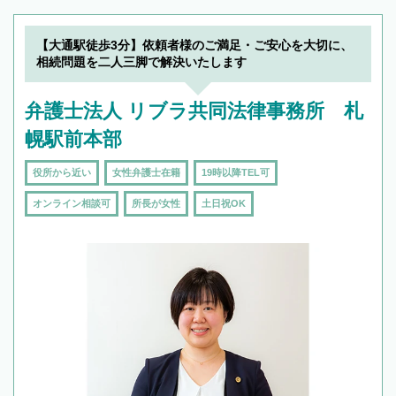
できます。また、相続は感情がからむ分野なの
でフィーリングも重要です。実際に電話や面談
【大通駅徒歩3分】依頼者様のご満足・ご安心を大切に、
で複数の弁護士と会話をしてウマが合う方に依
相続問題を二人三脚で解決いたします
頼をするのがおすすめです。
弁護士法人 リブラ共同法律事務所 札
幌駅前本部
役所から近い
女性弁護士在籍
19時以降TEL可
オンライン相談可
所長が女性
土日祝OK