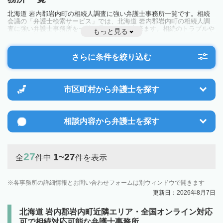
北海道 岩内郡岩内町の相続人調査に強い弁護士事務所一覧です。相続
会議の「弁護士検索サービス」では、北海道 岩内郡岩内町の相続人調
査に強い弁護士事務所を一覧で見ることが出来ます。相続のトラブルや
もっと見る
お悩みを抱えている方は一度近隣の弁護士に相談してみましょう。
さらに条件を絞り込む
市区町村から
弁護士を探す
相談内容から
弁護士を探す
27
1~27
全
件中
件を表示
各事務所の詳細情報とお問い合わせフォームは別ウィンドウで開きます
更新日：2026年8月7日
北海道 岩内郡岩内町近隣エリア・全国オンライン対応
可で相続対応可能な弁護士事務所