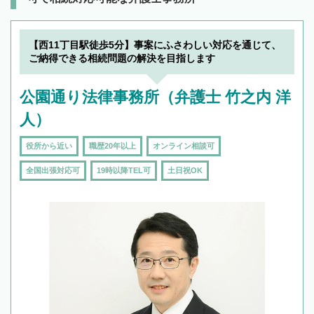
【西11丁目駅徒歩5分】事案にふさわしい対応を通じて、
ご納得できる相続問題の解決を目指します
公園通り法律事務所（弁護士 竹之内 洋
人）
役所から近い
職歴20年以上
オンライン相談可
全国出張対応可
19時以降TEL可
土日祝OK