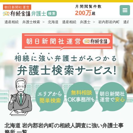
月間閲覧件数
朝日新聞社運営
200万
超
遺産相続 弁護士検索
北海道 遺産相続 弁護士
岩内郡岩内町 遺産
北海道 岩内郡岩内町の相続人調査に強い弁護士事
務所 一覧