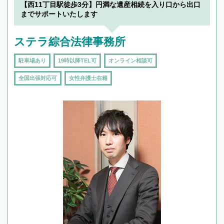
でフィーリングも重要です。実際に電話や面談
【西11丁目駅徒歩3分】円満な遺産相続を入り口から出口
で複数の弁護士と会話をしてウマが合う方に依
までサポートいたします
頼をするのがおすすめです。
ステラ綜合法律事務所
駐車場あり
19時以降TEL可
オンライン相談可
全国出張対応可
女性弁護士在籍