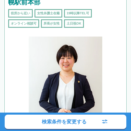
幌駅前本部
役所から近い
女性弁護士在籍
19時以降TEL可
オンライン相談可
所長が女性
土日祝OK
検索条件を変更する