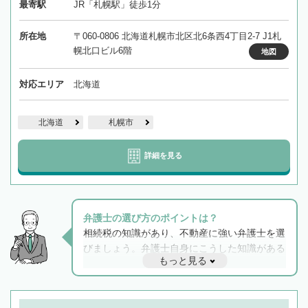
最寄駅
JR「札幌駅」徒歩1分
所在地
〒060-0806 北海道札幌市北区北6条西4丁目2-7 J1札
幌北口ビル6階
地図
対応エリア
北海道
北海道
札幌市
詳細を見る
弁護士の選び方のポイントは？
相続税の知識があり、不動産に強い弁護士を選
びましょう。弁護士自身にこうした知識がある
もっと見る
と他士業との連携もスムーズに進み、トラブル
解決のみならず相続をトータルで任せることが
できます。また、相続は感情がからむ分野なの