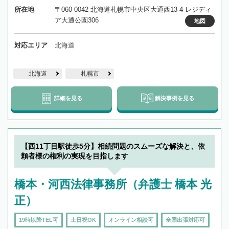
所在地
〒060-0042 北海道札幌市中央区大通西13-4 レジディ
ア大通公園306
地図
対応エリア
北海道
北海道
札幌市
詳細を見る
解決事例を見る
【西11丁目駅徒歩5分】相続問題のスムーズな解決と、依
頼者様の権利の実現を目指します
橋本・河西法律事務所（弁護士 橋本 光
正）
19時以降TEL可
土日祝OK
オンライン相談可
全国出張対応可