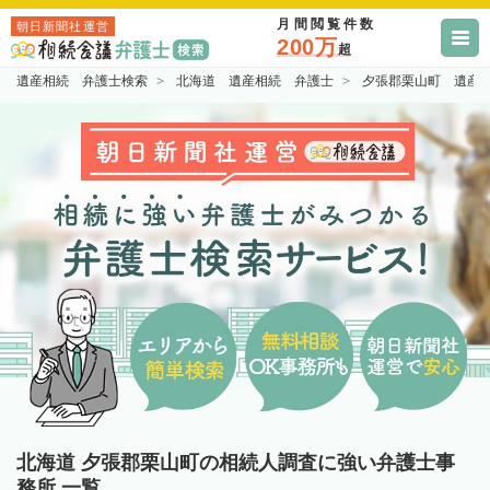
月間閲覧件数
朝日新聞社運営
200万
超
遺産相続 弁護士検索
北海道 遺産相続 弁護士
夕張郡栗山町 遺産
北海道 夕張郡栗山町の相続人調査に強い弁護士事
務所 一覧