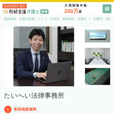
月間閲覧件数
朝日新聞社運営
200万
超
遺産相続 弁護士検索トップ
北海道 遺産相続 弁護士
札幌市 遺産
たいへい法律事務所
初回相談無料