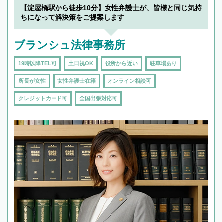
【淀屋橋駅から徒歩10分】女性弁護士が、皆様と同じ気持
ちになって解決策をご提案します
ブランシュ法律事務所
19時以降TEL可
土日祝OK
役所から近い
駐車場あり
所長が女性
女性弁護士在籍
オンライン相談可
クレジットカード可
全国出張対応可