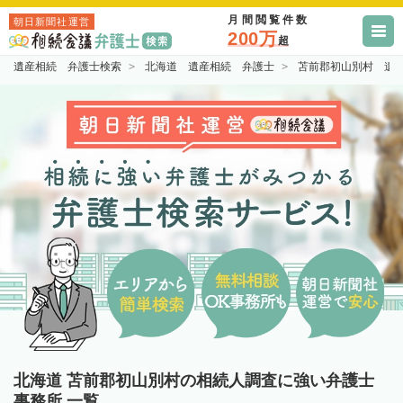
月間閲覧件数
朝日新聞社運営
200万
超
遺産相続 弁護士検索
北海道 遺産相続 弁護士
苫前郡初山別村 遺
北海道 苫前郡初山別村の相続人調査に強い弁護士
事務所 一覧