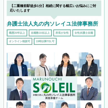
でフィーリングも重要です。実際に電話や面談
【二重橋前駅徒歩1分】相続に関する幅広いお悩みにご対
で複数の弁護士と会話をしてウマが合う方に依
応いたします
頼をするのがおすすめです。
弁護士法人丸の内ソレイユ法律事務所
職歴20年以上
在籍数10名以上
所長が女性
女性弁護士在籍
オンライン相談可
19時以降TEL可