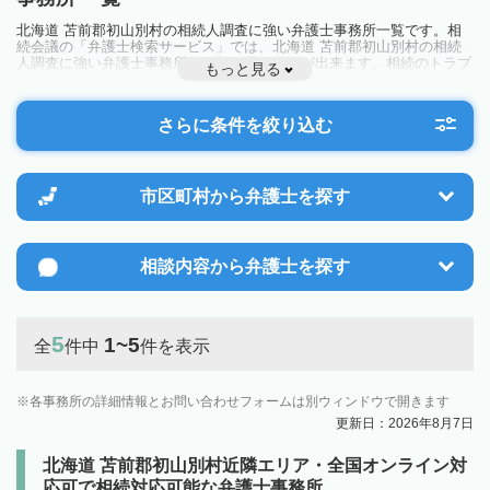
北海道 苫前郡初山別村の相続人調査に強い弁護士事務所一覧です。相
続会議の「弁護士検索サービス」では、北海道 苫前郡初山別村の相続
人調査に強い弁護士事務所を一覧で見ることが出来ます。相続のトラブ
もっと見る
ルやお悩みを抱えている方は一度近隣の弁護士に相談してみましょう。
さらに条件を絞り込む
市区町村から
弁護士を探す
相談内容から
弁護士を探す
5
1~5
全
件中
件を表示
各事務所の詳細情報とお問い合わせフォームは別ウィンドウで開きます
更新日：2026年8月7日
北海道 苫前郡初山別村近隣エリア・全国オンライン対
応可で相続対応可能な弁護士事務所