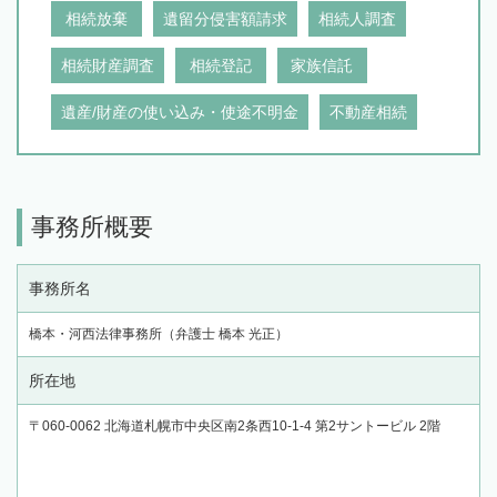
相続放棄
遺留分侵害額請求
相続人調査
相続財産調査
相続登記
家族信託
遺産/財産の使い込み・使途不明金
不動産相続
事務所概要
事務所名
橋本・河西法律事務所（弁護士 橋本 光正）
所在地
〒060-0062 北海道札幌市中央区南2条西10-1-4 第2サントービル 2階