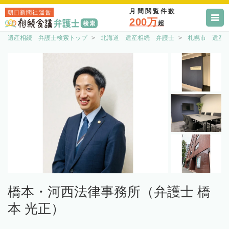
月間閲覧件数
朝日新聞社運営
200万
超
遺産相続 弁護士検索トップ
北海道 遺産相続 弁護士
札幌市 遺産
橋本・河西法律事務所（弁護士 橋
本 光正）