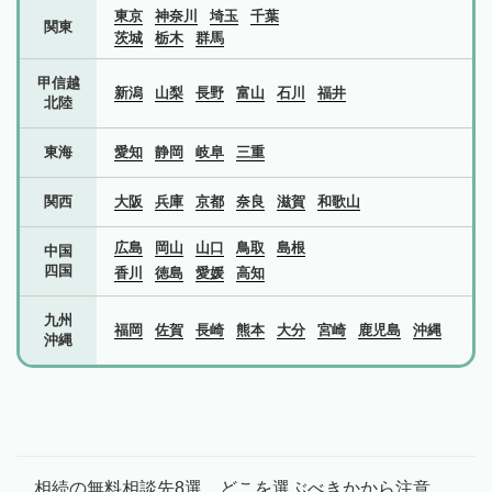
東京
神奈川
埼玉
千葉
関東
茨城
栃木
群馬
甲信越
新潟
山梨
長野
富山
石川
福井
北陸
東海
愛知
静岡
岐阜
三重
関西
大阪
兵庫
京都
奈良
滋賀
和歌山
広島
岡山
山口
鳥取
島根
中国
四国
香川
徳島
愛媛
高知
九州
福岡
佐賀
長崎
熊本
大分
宮崎
鹿児島
沖縄
沖縄
相続の無料相談先8選 どこを選ぶべきかから注意