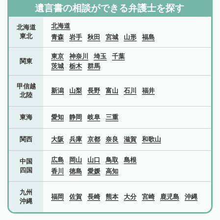
遺言書の相談ができる弁護士を探す
北海道
北海道
東北
青森
岩手
秋田
宮城
山形
福島
東京
神奈川
埼玉
千葉
関東
茨城
栃木
群馬
甲信越
新潟
山梨
長野
富山
石川
福井
北陸
東海
愛知
静岡
岐阜
三重
関西
大阪
兵庫
京都
奈良
滋賀
和歌山
広島
岡山
山口
鳥取
島根
中国
四国
香川
徳島
愛媛
高知
九州
福岡
佐賀
長崎
熊本
大分
宮崎
鹿児島
沖縄
沖縄