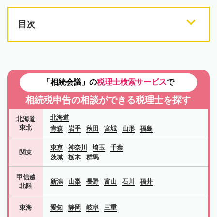
目次
「相続会議」の
税理士検索サービス
で
相続税申告の相談ができる税理士を探す
北海道
北海道
東北
青森
岩手
秋田
宮城
山形
福島
東京
神奈川
埼玉
千葉
関東
茨城
栃木
群馬
甲信越
新潟
山梨
長野
富山
石川
福井
北陸
東海
愛知
静岡
岐阜
三重