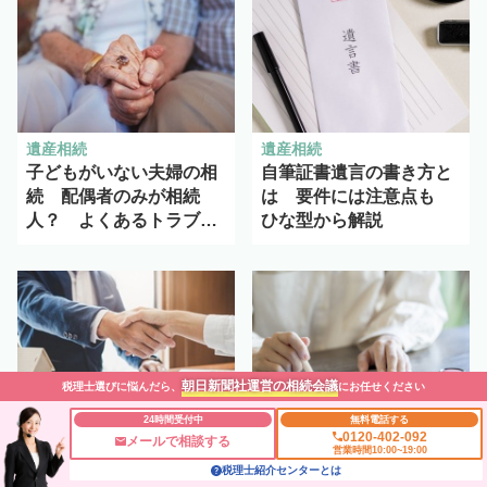
遺産相続
遺産相続
子どもがいない夫婦の相
自筆証書遺言の書き方と
続 配偶者のみが相続
は 要件には注意点も
人？ よくあるトラブル
ひな型から解説
と対処法を解説
朝日新聞社運営の相続会議
税理士選びに悩んだら、
にお任せください
24時間受付中
無料電話する
0120-402-092
メールで相談する
不動産相続・土地活用
不動産相続・土地活用
営業時間10:00~19:00
税理士紹介センターとは
相続した不動産を3年以
相続登記に必要な書類の