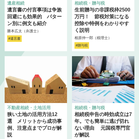
遺産相続
相続税・贈与税
遺言書の付言事項は争族
生前贈与の非課税枠2500
回避にも効果的 パター
万円！ 節税対策になる
ン別に例文も紹介
控除や特例をわかりやす
く説明
勝本広太（弁護士）
相原仲一郎（税理士）
#遺言書
#贈与税
不動産相続・土地活用
相続税・贈与税
狭い土地の活用方法12
相続税申告の時効成立は7
選 メリットから成功事
年。でも簡単に逃げ切れ
例、注意点までプロが解
ない理由 元国税専門官
説
が解説