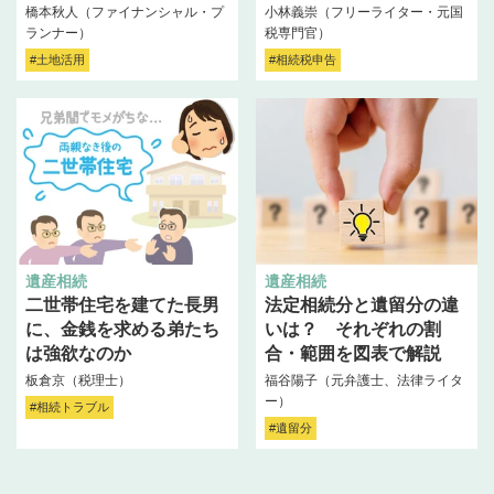
橋本秋人（ファイナンシャル・プ
小林義崇（フリーライター・元国
ランナー）
税専門官）
#土地活用
#相続税申告
遺産相続
遺産相続
二世帯住宅を建てた長男
法定相続分と遺留分の違
に、金銭を求める弟たち
いは？ それぞれの割
は強欲なのか
合・範囲を図表で解説
板倉京（税理士）
福谷陽子（元弁護士、法律ライタ
ー）
#相続トラブル
#遺留分