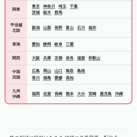
東京
神奈川
埼玉
千葉
関東
茨城
栃木
群馬
甲信越
新潟
山梨
長野
富山
石川
福井
北陸
東海
愛知
静岡
岐阜
三重
関西
大阪
兵庫
京都
奈良
滋賀
和歌山
広島
岡山
山口
鳥取
島根
中国
四国
香川
徳島
愛媛
高知
九州
福岡
佐賀
長崎
熊本
大分
宮崎
鹿児島
沖縄
沖縄