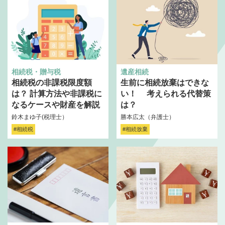
相続税・贈与税
遺産相続
相続税の非課税限度額
生前に相続放棄はできな
は？ 計算方法や非課税に
い！ 考えられる代替策
なるケースや財産を解説
は？
鈴木まゆ子(税理士）
勝本広太（弁護士）
#相続税
#相続放棄