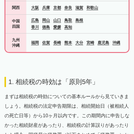
関西
大阪
兵庫
京都
奈良
滋賀
和歌山
広島
岡山
山口
鳥取
島根
中国
四国
香川
徳島
愛媛
高知
九州
福岡
佐賀
長崎
熊本
大分
宮崎
鹿児島
沖縄
沖縄
1. 相続税の時効は「原則5年」
まずは相続税の時効についての基本ルールから見ていきま
しょう。相続税の法定申告期限は、相続開始日（被相続人
の死亡日等）から10ヶ月以内です。この期間内に申告しな
かった相続財産があったり、相続税の計算誤りがあったり