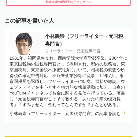
相続会議の税理士紹介センターへ
この記事を書いた人
小林義崇（フリーライター・元国税
専門官）
フリーライター・元国税専門官
1981年、福岡県生まれ。西南学院大学商学部卒業。2004年に
東京国税局の国税専門官として採用され、都内の税務署、東
京国税局、東京国税不服審判所において、相続税の調査や所
得税の確定申告対応、不服審査業務等に従事。17年7月、東
京国税局を退職し、フリーライターに転身。書籍や雑誌、ウ
ェブメディアを中心とする精力的な執筆活動に加え、自身の
YouTubeチャンネルでお金に関する発信を行っている。著書
に「元国税専門官がこっそり教える あなたの隣の億万長
者」「すみません、金利ってなんですか？」などがある。
小林義崇（フリーライター・元国税専門官）の記事を読む