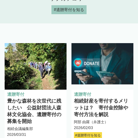
#遺贈寄付を知る
遺贈寄付
遺贈寄付
豊かな森林を次世代に残
相続財産を寄付するメリ
したい 公益財団法人森
ットは？ 寄付金控除や
林文化協会、遺贈寄付の
寄付方法を解説
募集を開始
阿部 由羅（弁護士）
2026/02/03
相続会議編集部
2026/03/31
#遺贈寄付を知る