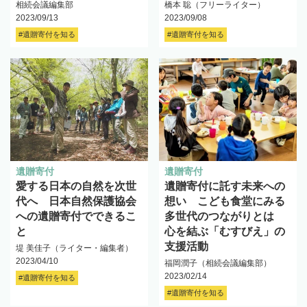
相続会議編集部
橋本 聡（フリーライター）
2023/09/13
2023/09/08
#遺贈寄付を知る
#遺贈寄付を知る
遺贈寄付
遺贈寄付
愛する日本の自然を次世
遺贈寄付に託す未来への
代へ 日本自然保護協会
想い こども食堂にみる
への遺贈寄付でできるこ
多世代のつながりとは
と
心を結ぶ「むすびえ」の
支援活動
堤 美佳子（ライター・編集者）
2023/04/10
福岡潤子（相続会議編集部）
2023/02/14
#遺贈寄付を知る
#遺贈寄付を知る