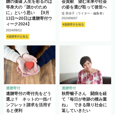
贈の価値 人生を彩るのは
会貢献 望む未来や社会
等身大の「誰かのため
の姿を選び取って後世へ
に」という思い 【9月
堤 美佳子（ライター・編集者）
13日〜20日は遺贈寄付ウ
2024/06/07
ィーク2024】
#遺贈寄付を知る
2024/09/12
#遺贈寄付を知る
遺贈寄付
遺贈寄付
遺贈寄付の寄付先をどう
秋野暢子さん 闘病を経
選ぶ？ ネットの一括パ
て「毎日が奇跡の積み重
ンフレット請求を活用す
ね」 できる限り社会に
ると便利
返していきたい