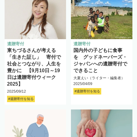
遺贈寄付
遺贈寄付
東ちづるさんが考える
国内外の子どもに食事
「生きた証し」 寄付で
を グッドネーバーズ・
社会とつながり、人生を
ジャパンへの遺贈寄付で
豊かに 【9月10日～19
できること
日は遺贈寄付ウィーク
大夏えい（ライター・編集者）
2025】
2025/04/09
2025/09/12
#遺贈寄付を知る
#遺贈寄付を知る