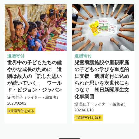
遺贈寄付
遺贈寄付
世界中の子どもたちの健
児童養護施設や里親家庭
やかな成長のために 遺
の子どもの学びを重点的
贈は故人の「託した思い
に支援 遺贈寄付に込め
が続いていく」 ワール
られた思いを次世代にも
ド・ビジョン・ジャパン
つなぐ 朝日新聞厚生文
化事業団
堤 美佳子（ライター・編集者）
2023/02/02
堤 美佳子（ライター・編集者）
2023/01/10
#遺贈寄付を知る
#遺贈寄付を知る