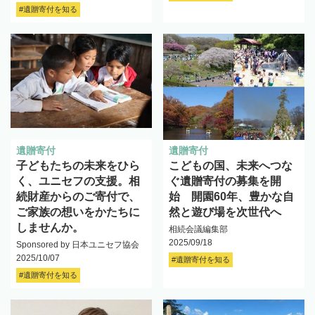
#遺贈寄付を知る
遺贈寄付
遺贈寄付
子どもたちの未来をひら
こどもの国、未来へつな
く、ユニセフの支援。相
ぐ遺贈寄付の募集を開
続財産からのご寄付で、
始 開園60年、豊かな自
ご家族の想いをかたちに
然と遊び場を次世代へ
しませんか。
相続会議編集部
2025/09/18
Sponsored by 日本ユニセフ協会
2025/10/07
#遺贈寄付を知る
#遺贈寄付を知る