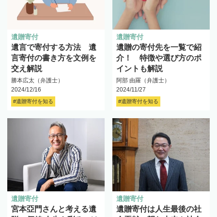
遺贈寄付
遺贈寄付
遺言で寄付する方法 遺
遺贈の寄付先を一覧で紹
言寄付の書き方を文例を
介！ 特徴や選び方のポ
交え解説
イントも解説
勝本広太（弁護士）
阿部 由羅（弁護士）
2024/12/16
2024/11/27
#遺贈寄付を知る
#遺贈寄付を知る
遺贈寄付
遺贈寄付
宮本亞門さんと考える遺
遺贈寄付は人生最後の社