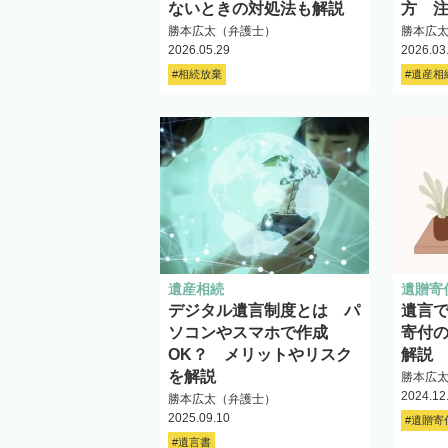
ないときの対処法も解説
方 
勝本広太（弁護士）
勝本広
2026.05.29
2026.03
#相続放棄
#遺産相
遺産相続
遺贈寄
デジタル遺言制度とは パ
遺言
ソコンやスマホで作成
寄付
OK？ メリットやリスク
解説
を解説
勝本広
2024.12
勝本広太（弁護士）
2025.09.10
#遺贈寄
#遺言書