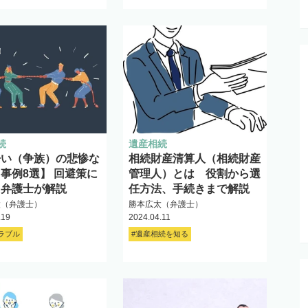
続
遺産相続
争い（争族）の悲惨な
相続財産清算人（相続財産
事例8選】 回避策に
管理人）とは 役割から選
て弁護士が解説
任方法、手続きまで解説
太（弁護士）
勝本広太（弁護士）
.19
2024.04.11
ラブル
#遺産相続を知る