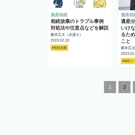
遺産相続
遺産相
相続放棄のトラブル事例
遺産
対処法や注意点などを解説
いけ
るた
勝本広太（弁護士）
2023.02.20
こと
#相続放棄
勝本広
2023.02
#相続ト
1
2