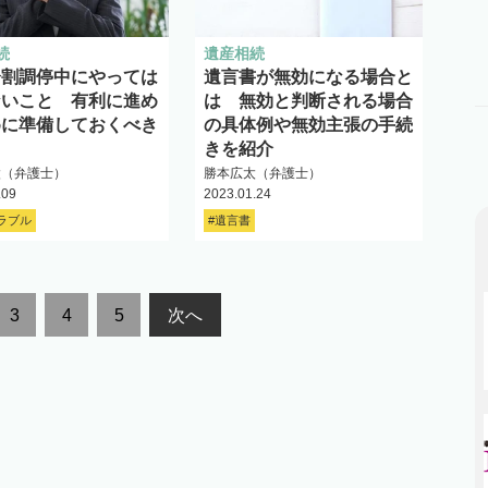
続
遺産相続
分割調停中にやっては
遺言書が無効になる場合と
ないこと 有利に進め
は 無効と判断される場合
めに準備しておくべき
の具体例や無効主張の手続
きを紹介
太（弁護士）
勝本広太（弁護士）
.09
2023.01.24
ラブル
#遺言書
3
4
5
次へ