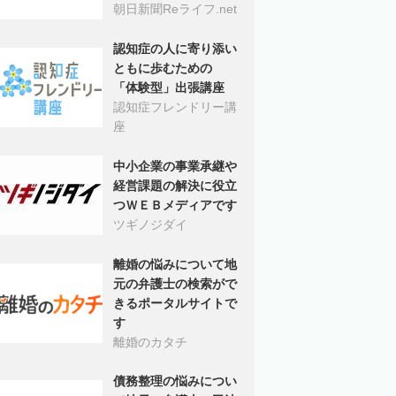
朝日新聞Reライフ.net
認知症の人に寄り添い
ともに歩むための
「体験型」出張講座
認知症フレンドリー講
座
中小企業の事業承継や
経営課題の解決に役立
つＷＥＢメディアです
ツギノジダイ
離婚の悩みについて地
元の弁護士の検索がで
きるポータルサイトで
す
離婚のカタチ
債務整理の悩みについ