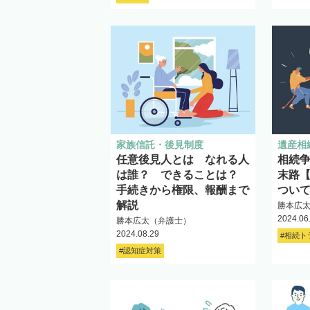
家族信託・後見制度
遺産相
任意後見人とは なれる人
相続
は誰？ できることは？
末路【
手続きから権限、報酬まで
つい
解説
勝本広
2024.06
勝本広太（弁護士）
2024.08.29
#相続ト
#認知症対策