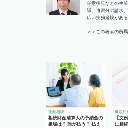
任意後見などの生前
議、遺留分の請求、
広い実務経験がある
＞＞この著者の所属
遺産相続
遺産相
相続財産清算人の予納金の
【文例
相場は？ 誰が払う？ 払え
に相