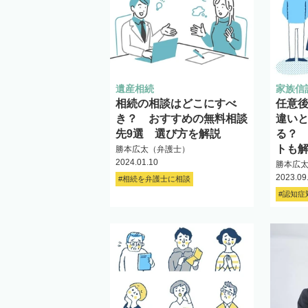
遺産相続
家族信
相続の相談はどこにすべ
任意
き？ おすすめの無料相談
違い
先9選 選び方を解説
る？
トも
勝本広太（弁護士）
2024.01.10
勝本広
2023.09
#相続を弁護士に相談
#認知症