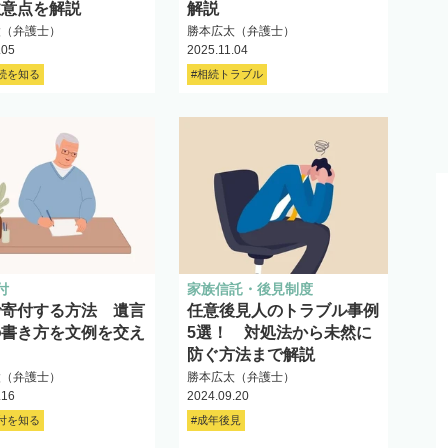
注意点を解説
解説
太（弁護士）
勝本広太（弁護士）
.05
2025.11.04
続を知る
#相続トラブル
付
家族信託・後見制度
で寄付する方法 遺言
任意後見人のトラブル事例
の書き方を文例を交え
5選！ 対処法から未然に
防ぐ方法まで解説
太（弁護士）
勝本広太（弁護士）
.16
2024.09.20
付を知る
#成年後見