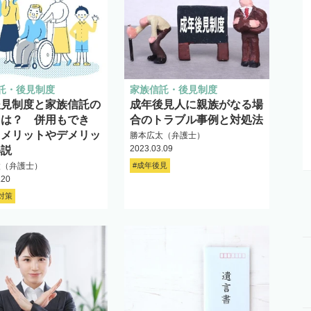
託・後見制度
家族信託・後見制度
後見制度と家族信託の
成年後見人に親族がなる場
とは？ 併用もでき
合のトラブル事例と対処法
 メリットやデメリッ
勝本広太（弁護士）
2023.03.09
解説
太（弁護士）
#成年後見
.20
対策