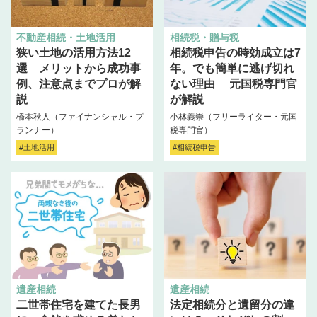
不動産相続・土地活用
相続税・贈与税
狭い土地の活用方法12
相続税申告の時効成立は7
選 メリットから成功事
年。でも簡単に逃げ切れ
例、注意点までプロが解
ない理由 元国税専門官
説
が解説
橋本秋人（ファイナンシャル・プ
小林義崇（フリーライター・元国
ランナー）
税専門官）
#土地活用
#相続税申告
遺産相続
遺産相続
二世帯住宅を建てた長男
法定相続分と遺留分の違