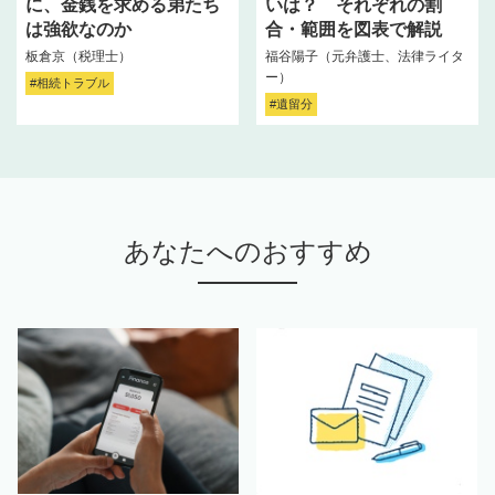
に、金銭を求める弟たち
いは？ それぞれの割
は強欲なのか
合・範囲を図表で解説
板倉京（税理士）
福谷陽子（元弁護士、法律ライタ
ー）
#相続トラブル
#遺留分
あなたへのおすすめ