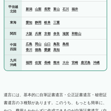
甲信越
新潟
山梨
長野
富山
石川
福井
北陸
東海
愛知
静岡
岐阜
三重
関西
大阪
兵庫
京都
奈良
滋賀
和歌山
広島
岡山
山口
鳥取
島根
中国
四国
香川
徳島
愛媛
高知
九州
福岡
佐賀
長崎
熊本
大分
宮崎
鹿児島
沖縄
沖縄
遺言には、基本的に自筆証書遺言・公正証書遺言・秘密証
書遺言の３種類があります。このうち、もっとも簡単に、
かつ、費用もかからずに作成できるのが自筆証書遺言（自