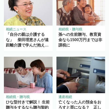
相続ニュース
相続税・贈与税
「自分の親は介護する
孫への生前贈与、教育資
な」 柴田理恵さんが遠
金なら1500万円までは非
距離介護で学んだ抱え込
課税に
まない介護
相続税・贈与税
遺産相続
ひな型付きで解説！ 生前
亡くなった人の預金をお
贈与をするなら贈与契約
ろすと罪になる？ 正し