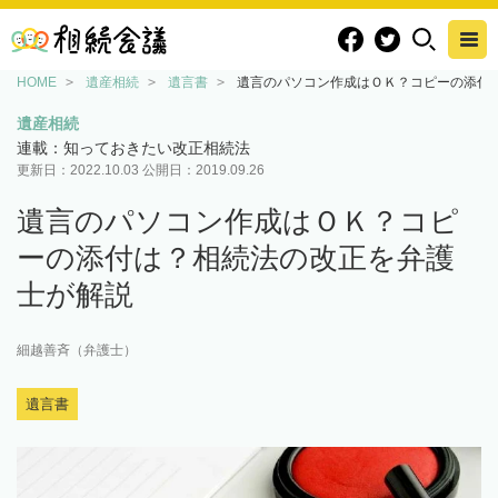
HOME
遺産相続
遺言書
遺言のパソコン作成はＯＫ？コピーの添付
遺産相続
連載：知っておきたい改正相続法
更新日：
2022.10.03
公開日：
2019.09.26
遺言のパソコン作成はＯＫ？コピ
ーの添付は？相続法の改正を弁護
士が解説
細越善斉（弁護士）
遺言書