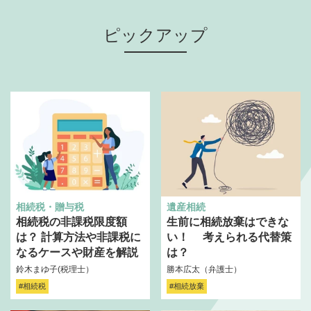
ピックアップ
相続税・贈与税
遺産相続
相続税の非課税限度額
生前に相続放棄はできな
は？ 計算方法や非課税に
い！ 考えられる代替策
なるケースや財産を解説
は？
鈴木まゆ子(税理士）
勝本広太（弁護士）
#相続税
#相続放棄