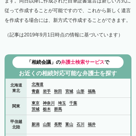
ます。同日以降に作成された自筆証書遺言は新しい方式に
従って作成することが可能ですので、これから新しく遺言
を作成する場合には、新方式で作成することができます。
（記事は2019年9月1日時点の情報に基づいています）
「相続会議」の
弁護士検索サービス
で
お近くの相続対応可能な
弁護士を探す
北海道
北海道
東北
青森
岩手
秋田
宮城
山形
福島
東京
神奈川
埼玉
千葉
関東
茨城
栃木
群馬
甲信越
新潟
山梨
長野
富山
石川
福井
北陸