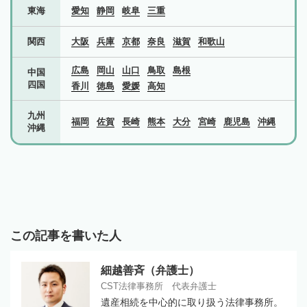
東海
愛知
静岡
岐阜
三重
関西
大阪
兵庫
京都
奈良
滋賀
和歌山
広島
岡山
山口
鳥取
島根
中国
四国
香川
徳島
愛媛
高知
九州
福岡
佐賀
長崎
熊本
大分
宮崎
鹿児島
沖縄
沖縄
この記事を書いた人
細越善斉（弁護士）
CST法律事務所 代表弁護士
遺産相続を中心的に取り扱う法律事務所。