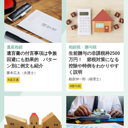
遺産相続
相続税・贈与税
遺言書の付言事項は争族
生前贈与の非課税枠2500
回避にも効果的 パター
万円！ 節税対策になる
ン別に例文も紹介
控除や特例をわかりやす
く説明
勝本広太（弁護士）
相原仲一郎（税理士）
#遺言書
#贈与税