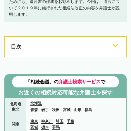
ためにも、遺言書の作成をお勧めします。今回は、遺言につ
いて２０１９年に施行された相続法改正の内容を弁護士が説
明します。
目次
「相続会議」の
弁護士検索サービス
で
お近くの相続対応可能な
弁護士を探す
北海道
北海道
東北
青森
岩手
秋田
宮城
山形
福島
東京
神奈川
埼玉
千葉
関東
茨城
栃木
群馬