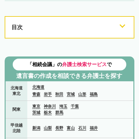
目次
「相続会議」の
弁護士検索サービス
で
遺言書の作成を相談できる弁護士を探す
北海道
北海道
東北
青森
岩手
秋田
宮城
山形
福島
東京
神奈川
埼玉
千葉
関東
茨城
栃木
群馬
甲信越
新潟
山梨
長野
富山
石川
福井
北陸