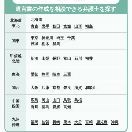
遺言書の作成を相談できる弁護士を探す
北海道
北海道
東北
青森
岩手
秋田
宮城
山形
福島
東京
神奈川
埼玉
千葉
関東
茨城
栃木
群馬
甲信越
新潟
山梨
長野
富山
石川
福井
北陸
東海
愛知
静岡
岐阜
三重
関西
大阪
兵庫
京都
奈良
滋賀
和歌山
広島
岡山
山口
鳥取
島根
中国
四国
香川
徳島
愛媛
高知
九州
福岡
佐賀
長崎
熊本
大分
宮崎
鹿児島
沖縄
沖縄