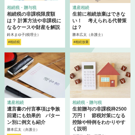
相続税・贈与税
遺産相続
相続税の非課税限度額
生前に相続放棄はできな
は？ 計算方法や非課税に
い！ 考えられる代替策
なるケースや財産を解説
は？
鈴木まゆ子(税理士）
勝本広太（弁護士）
#相続税
#相続放棄
遺産相続
相続税・贈与税
遺言書の付言事項は争族
生前贈与の非課税枠2500
回避にも効果的 パター
万円！ 節税対策になる
ン別に例文も紹介
控除や特例をわかりやす
く説明
勝本広太（弁護士）