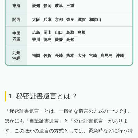
東海
愛知
静岡
岐阜
三重
関西
大阪
兵庫
京都
奈良
滋賀
和歌山
広島
岡山
山口
鳥取
島根
中国
四国
香川
徳島
愛媛
高知
九州
福岡
佐賀
長崎
熊本
大分
宮崎
鹿児島
沖縄
沖縄
1. 秘密証書遺言とは？
「秘密証書遺言」とは、一般的な遺言の方式の一つです。
ほかにも「自筆証書遺言」と「公正証書遺言」がありま
す。このほかの遺言の方式としては、緊急時などに行う特