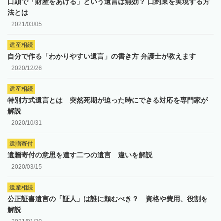
口頭で「財産をあげる」という遺言は無効？ 口約束を実現する方
法とは
2021/03/05
遺産相続
自分で作る「わかりやすい遺言」の書き方 弁護士が教えます
2020/12/26
遺産相続
特別方式遺言とは 突然死期が迫った時にできる対応を専門家が
解説
2020/10/31
遺贈寄付
遺贈寄付の意思を遺す二つの遺言 違いを解説
2020/03/15
遺産相続
公正証書遺言の「証人」は誰に頼むべき？ 資格や費用、役割を
解説