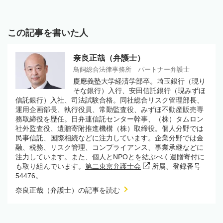
この記事を書いた人
奈良正哉（弁護士）
鳥飼総合法律事務所 パートナー弁護士
慶應義塾大学経済学部卒。埼玉銀行（現り
そな銀行）入行、安田信託銀行（現みずほ
信託銀行）入社、司法試験合格。同社総合リスク管理部長、
運用企画部長、執行役員、常勤監査役、みずほ不動産販売専
務取締役を歴任。日弁連信託センター幹事、（株）タムロン
社外監査役、遺贈寄附推進機構（株）取締役。個人分野では
民事信託、国際相続などに注力しています。企業分野では金
融、税務、リスク管理、コンプライアンス、事業承継などに
注力しています。また、個人とNPOとを結ぶべく遺贈寄付に
も取り組んでいます。
第二東京弁護士会
所属、登録番号
54476。
奈良正哉（弁護士）の記事を読む