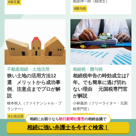
相原仲一郎（税理士）
#遺言書
#贈与税
不動産相続・土地活用
相続税・贈与税
狭い土地の活用方法12
相続税申告の時効成立は7
選 メリットから成功事
年。でも簡単に逃げ切れ
例、注意点までプロが解
ない理由 元国税専門官
説
が解説
橋本秋人（ファイナンシャル・プ
小林義崇（フリーライター・元国
ランナー）
税専門官）
#土地活用
#相続税申告
相続にお困りなら
朝日新聞社運営
の相続会議で
相続に強い弁護士を
今すぐ検索！