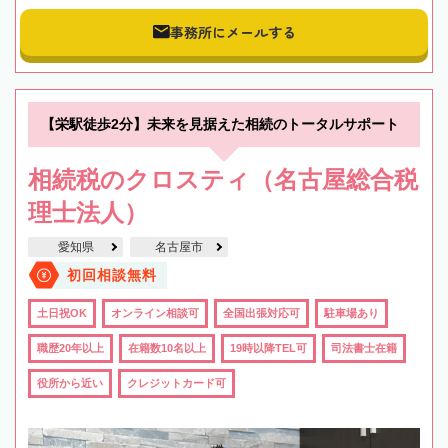
事務所にメールする
【栄駅徒歩2分】未来を見据えた相続のトータルサポート
相続税のクロスティ（名古屋総合税
理士法人）
愛知県
名古屋市
初回相談無料
土日祝OK
オンライン相談可
全国出張対応可
駐車場あり
職歴20年以上
在籍数10名以上
19時以降TEL可
司法書士在籍
役所から近い
クレジットカード可