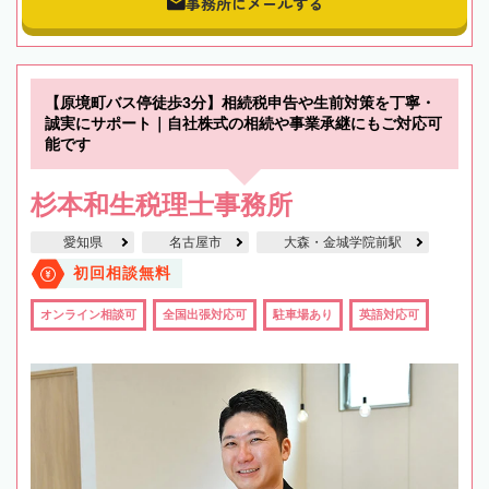
事務所にメールする
【原境町バス停徒歩3分】相続税申告や生前対策を丁寧・
誠実にサポート｜自社株式の相続や事業承継にもご対応可
能です
杉本和生税理士事務所
愛知県
名古屋市
大森・金城学院前駅
初回相談無料
オンライン相談可
全国出張対応可
駐車場あり
英語対応可