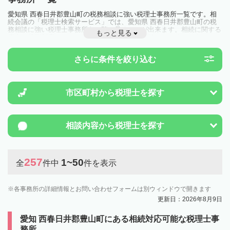
愛知県 西春日井郡豊山町の税務相談に強い税理士事務所一覧です。相
続会議の「税理士検索サービス」では、愛知県 西春日井郡豊山町の税
務相談に強い税理士事務所を一覧で見ることが出来ます。相続に関する
もっと見る
税金や特例制度のことは一度近隣の税理士に相談してみましょう。
さらに条件を絞り込む
市区町村から
税理士を探す
相談内容から
税理士を探す
257
1~50
全
件中
件を表示
各事務所の詳細情報とお問い合わせフォームは別ウィンドウで開きます
更新日：2026年8月9日
愛知 西春日井郡豊山町にある相続対応可能な税理士事
務所