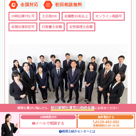
全国対応
初回相談無料
19時以降TEL可
土日祝OK
在籍数10名以上
オンライン相談可
全国出張対応可
行政書士在籍
女性税理士在籍
朝日新聞社運営の相続会議
税理士選びに悩んだら、
にお任せください
24時間受付中
無料電話する
0120-402-092
メールで相談する
営業時間10:00~19:00
税理士紹介センターとは