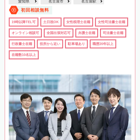
愛知県
名古屋市
名古屋駅
初回相談無料
19時以降TEL可
土日祝OK
女性税理士在籍
女性司法書士在籍
オンライン相談可
全国出張対応可
弁護士在籍
司法書士在籍
行政書士在籍
役所から近い
駐車場あり
職歴20年以上
在籍数10名以上