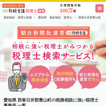
月間閲覧件数
朝日新聞社運営
200万
超
遺産相続 税理士検索
愛知県 遺産相続 税理士
西春日井郡豊山町 
愛知県 西春日井郡豊山町の税務相談に強い税理士
事務所 一覧