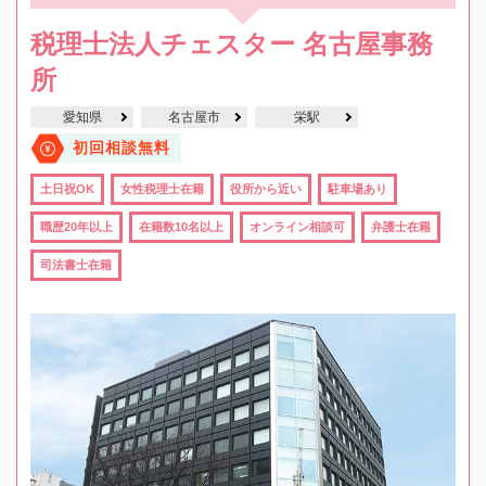
税理士法人チェスター 名古屋事務
所
愛知県
名古屋市
栄駅
初回相談無料
土日祝OK
女性税理士在籍
役所から近い
駐車場あり
職歴20年以上
在籍数10名以上
オンライン相談可
弁護士在籍
司法書士在籍