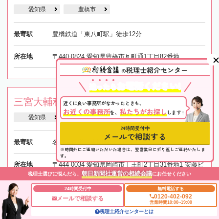
愛知県
豊橋市
最寄駅
豊橋鉄道「東八町駅」徒歩12分
所在地
〒440-0824 愛知県豊橋市瓦町通1丁目82番地
税理士紹介センター
の
お電話ください!
迷
っ
た
ら
三宮大輔税理士事務所
近くに良い事務所がなかったときも、
お近くの事務所
私たちがお探し
を、
します !
愛知県
岡崎市
東岡崎駅
24時間受付中
メールで相談する
最寄駅
名古屋鉄道「東岡崎駅」徒歩12分
※時間外にご連絡いただいた場合は、翌営業日に折り返しご連絡いたしま
す。
所在地
〒444-0034 愛知県岡崎市十王町2丁目31番地1 安藤ビ
朝日新聞社運営の相続会議
税理士選びに悩んだら、
にお任せください
ル201
24時間受付中
無料電話する
0120-402-092
メールで相談する
営業時間10:00~19:00
税理士紹介センターとは