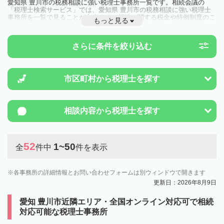
愛知県 豊川市の税務相談に強い税理士事務所一覧です。相続会議の
「税理士検索サービス」では、愛知県 豊川市の税務相談に強い税理士
事務所を一覧で見ることが出来ます。相続に関する税金や特例制度のこ
もっと見る
とは一度近隣の税理士に相談してみましょう。
さらに条件を絞り込む
市区町村から
税理士を探す
相談内容から
税理士を探す
52
1~50
全
件中
件を表示
各事務所の詳細情報とお問い合わせフォームは別ウィンドウで開きます
更新日：2026年8月9日
愛知 豊川市近隣エリア・全国オンライン対応可で相続
対応可能な税理士事務所