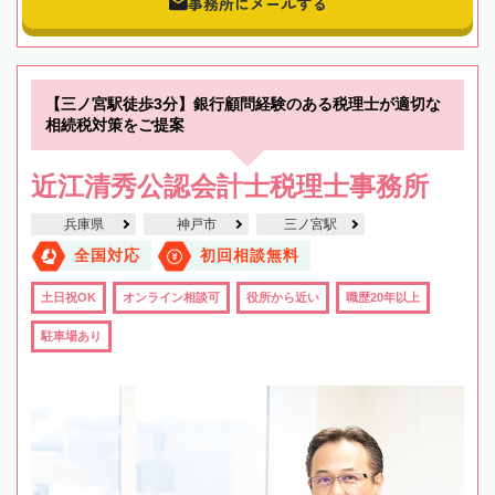
事務所にメールする
【三ノ宮駅徒歩3分】銀行顧問経験のある税理士が適切な
相続税対策をご提案
近江清秀公認会計士税理士事務所
兵庫県
神戸市
三ノ宮駅
全国対応
初回相談無料
土日祝OK
オンライン相談可
役所から近い
職歴20年以上
駐車場あり