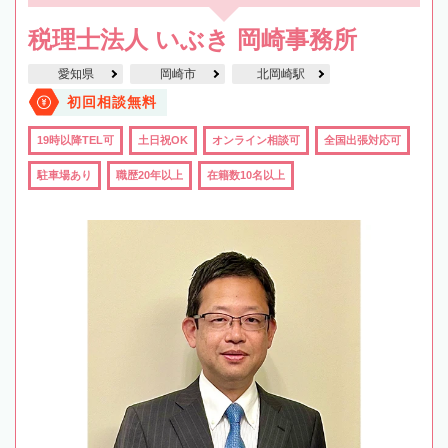
税理士法人 いぶき 岡崎事務所
愛知県
岡崎市
北岡崎駅
初回相談無料
19時以降TEL可
土日祝OK
オンライン相談可
全国出張対応可
駐車場あり
職歴20年以上
在籍数10名以上