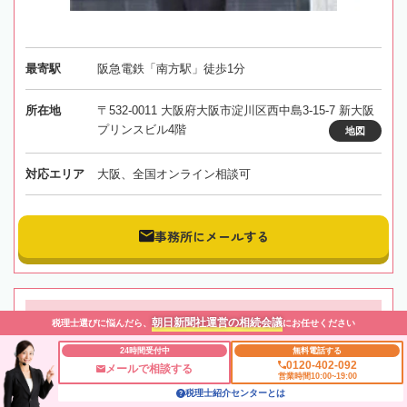
最寄駅
阪急電鉄「南方駅」徒歩1分
所在地
〒532-0011 大阪府大阪市淀川区西中島3-15-7 新大阪
プリンスビル4階
地図
対応エリア
大阪、全国オンライン相談可
事務所にメールする
【三ノ宮駅徒歩3分】銀行顧問経験のある税理士が適切な
朝日新聞社運営の相続会議
税理士選びに悩んだら、
にお任せください
相続税対策をご提案
24時間受付中
無料電話する
0120-402-092
メールで相談する
営業時間10:00~19:00
近江清秀公認会計士税理士事務所
税理士紹介センターとは