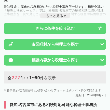
愛知県 名古屋市の税務相談に強い税理士事務所一覧です。相続会議の
「税理士検索サービス」では、愛知県 名古屋市の税務相談に強い税理
士事務所を一覧で見ることが出来ます。相続に関する税金や特例制度の
もっと見る
ことは一度近隣の税理士に相談してみましょう。
さらに条件を絞り込む
市区町村から
税理士を探す
相談内容から
税理士を探す
277
1~50
全
件中
件を表示
各事務所の詳細情報とお問い合わせフォームは別ウィンドウで開きます
更新日：2026年8月9日
愛知 名古屋市にある相続対応可能な税理士事務所