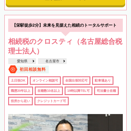
【栄駅徒歩2分】未来を見据えた相続のトータルサポート
相続税のクロスティ（名古屋総合税
理士法人）
愛知県
名古屋市
初回相談無料
土日祝OK
オンライン相談可
全国出張対応可
駐車場あり
職歴20年以上
在籍数10名以上
19時以降TEL可
司法書士在籍
役所から近い
クレジットカード可