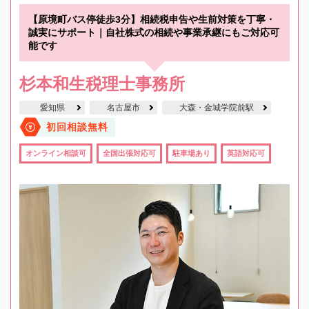
【原境町バス停徒歩3分】相続税申告や生前対策を丁寧・
誠実にサポート｜自社株式の相続や事業承継にもご対応可
能です
杉本和生税理士事務所
愛知県
名古屋市
大森・金城学院前駅
初回相談無料
オンライン相談可
全国出張対応可
駐車場あり
英語対応可