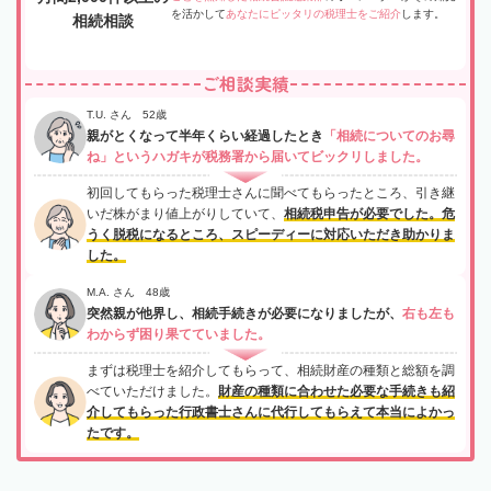
を活かして
あなたにピッタリの税理士をご紹介
します。
相続相談
ご相談実績
T.U. さん 52歳
親がとくなって半年くらい経過したとき
「相続についてのお尋
ね」というハガキが税務署から届いてビックリしました。
初回してもらった税理士さんに聞べてもらったところ、引き継
いだ株がまり値上がりしていて、
相続税申告が必要でした。危
うく脱税になるところ、スピーディーに対応いただき助かりま
した。
M.A. さん 48歳
突然親が他界し、相続手続きが必要になりましたが、
右も左も
わからず困り果てていました。
まずは税理士を紹介してもらって、相続財産の種類と総額を調
べていただけました。
財産の種類に合わせた必要な手続きも紹
介してもらった行政書士さんに代行してもらえて本当によかっ
たです。