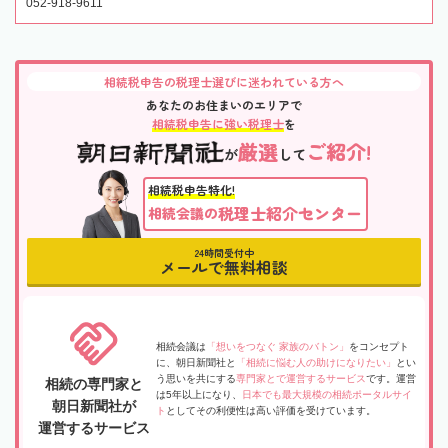
052-918-9611
相続税申告の税理士選びに迷われている方へ
あなたのお住まいのエリアで
相続税申告に強い税理士
を
厳選
ご紹介!
が
して
相続税申告特化!
税理士紹介センター
相続会議の
24時間受付中
メールで無料相談
相続会議は
「想いをつなぐ 家族のバトン」
をコンセプト
に、朝日新聞社と
「相続に悩む人の助けになりたい」
とい
う思いを共にする
専門家とで運営するサービス
です。運営
相続の専門家と
は5年以上になり、
日本でも最大規模の相続ポータルサイ
朝日新聞社が
ト
としてその利便性は高い評価を受けています。
運営するサービス