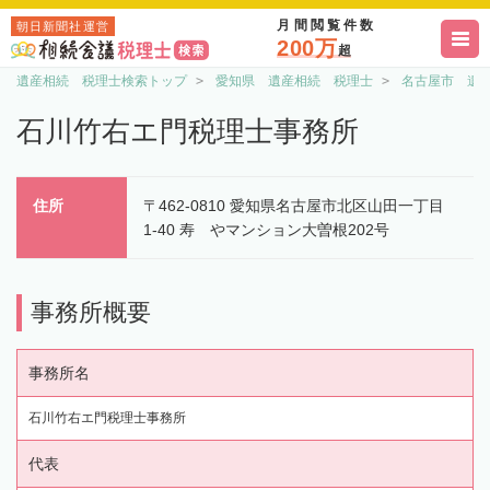
月間閲覧件数
朝日新聞社運営
200万
超
遺産相続 税理士検索トップ
愛知県 遺産相続 税理士
名古屋市 遺
石川竹右エ門税理士事務所
住所
〒462-0810 愛知県名古屋市北区山田一丁目
1-40 寿ゞやマンション大曽根202号
事務所概要
事務所名
石川竹右エ門税理士事務所
代表