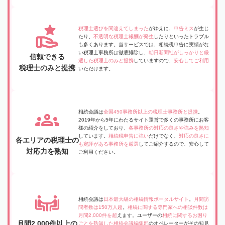
税理士選びを間違えてしまった
がゆえに、
申告ミス
が生じ
たり、
不透明な税理士報酬が発生
したりといったトラブル
も多くあります。当サービスでは、相続税申告に実績がな
い税理士事務所は徹底排除し、
朝日新聞社がしっかりと厳
信頼できる
選した税理士のみと提携
していますので、
安心してご利用
税理士のみと提携
いただけます。
相続会議は
全国450事務所以上の税理士事務所と提携
。
2019年から5年にわたるサイト運営で多くの事務所にお客
様の紹介をしており、
各事務所の対応の良さや強みを熟知
しています。
相続税申告に強い
だけでなく、
対応の良さに
各エリアの税理士の
も定評がある事務所を厳選
してご紹介するので、安心して
対応力を熟知
ご利用ください。
相続会議は
日本最大級の相続情報ポータルサイト
。
月間訪
問者数は150万人超
。
相続に関する専門家への相談件数は
月間2,000件を超
えます。ユーザーの
相続に関するお困り
月間2,000件以上の
ごとを熟知した相続会議編集部
のオペレーターがその知見