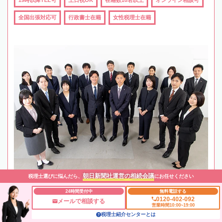
19時以降TEL可
土日祝OK
在籍数10名以上
オンライン相談可
全国出張対応可
行政書士在籍
女性税理士在籍
朝日新聞社運営の相続会議
税理士選びに悩んだら、
にお任せください
24時間受付中
無料電話する
0120-402-092
メールで相談する
営業時間10:00~19:00
税理士紹介センターとは