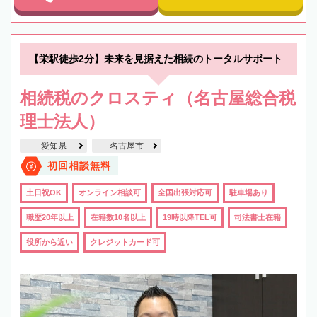
【栄駅徒歩2分】未来を見据えた相続のトータルサポート
相続税のクロスティ（名古屋総合税
理士法人）
愛知県
名古屋市
初回相談無料
土日祝OK
オンライン相談可
全国出張対応可
駐車場あり
職歴20年以上
在籍数10名以上
19時以降TEL可
司法書士在籍
役所から近い
クレジットカード可