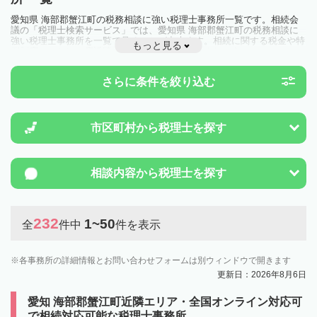
愛知県 海部郡蟹江町の税務相談に強い税理士事務所一覧です。相続会
議の「税理士検索サービス」では、愛知県 海部郡蟹江町の税務相談に
強い税理士事務所を一覧で見ることが出来ます。相続に関する税金や特
もっと見る
例制度のことは一度近隣の税理士に相談してみましょう。
さらに条件を絞り込む
市区町村から
税理士を探す
相談内容から
税理士を探す
232
1~50
全
件中
件を表示
各事務所の詳細情報とお問い合わせフォームは別ウィンドウで開きます
更新日：2026年8月6日
愛知 海部郡蟹江町近隣エリア・全国オンライン対応可
で相続対応可能な税理士事務所