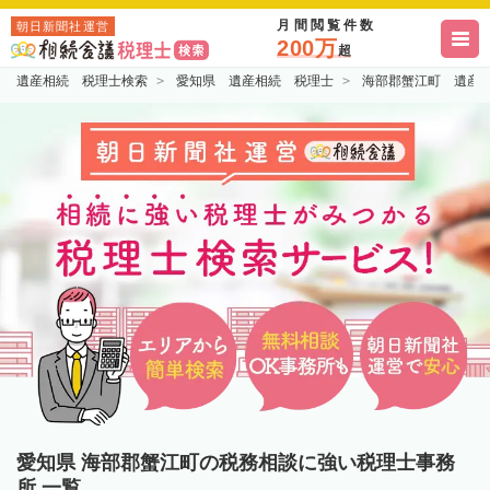
月間閲覧件数
朝日新聞社運営
200万
超
遺産相続 税理士検索
愛知県 遺産相続 税理士
海部郡蟹江町 遺産
愛知県 海部郡蟹江町の税務相談に強い税理士事務
所 一覧