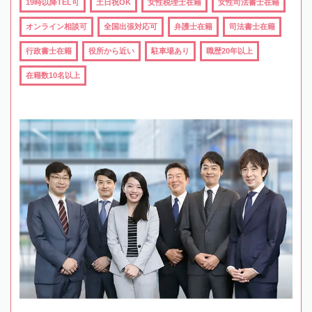
19時以降TEL可
土日祝OK
女性税理士在籍
女性司法書士在籍
オンライン相談可
全国出張対応可
弁護士在籍
司法書士在籍
行政書士在籍
役所から近い
駐車場あり
職歴20年以上
在籍数10名以上