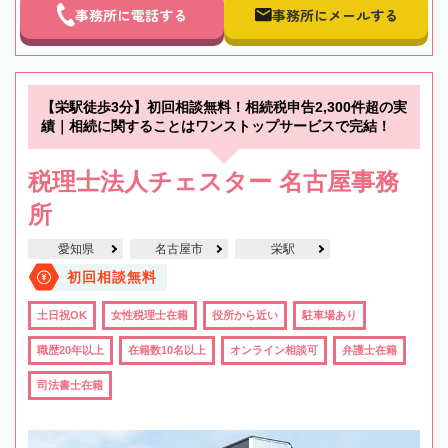
事務所に電話する
事務所にメールする
【栄駅徒歩3分】初回相談無料！相続税申告2,300件超の実
績｜相続に関することはワンストップサービスで完結！
税理士法人チェスター 名古屋事務
所
愛知県
名古屋市
栄駅
初回相談無料
土日祝OK
女性税理士在籍
役所から近い
駐車場あり
職歴20年以上
在籍数10名以上
オンライン相談可
弁護士在籍
司法書士在籍