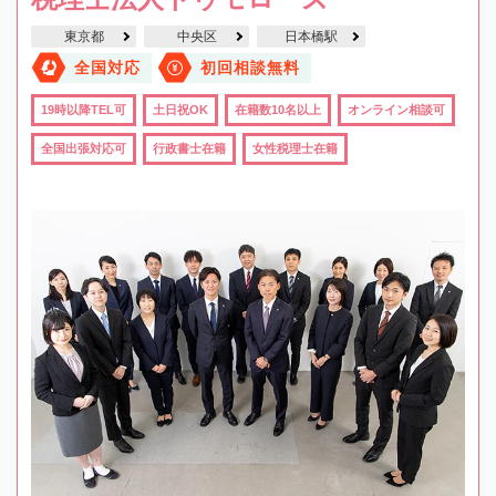
東京都
中央区
日本橋駅
全国対応
初回相談無料
19時以降TEL可
土日祝OK
在籍数10名以上
オンライン相談可
全国出張対応可
行政書士在籍
女性税理士在籍