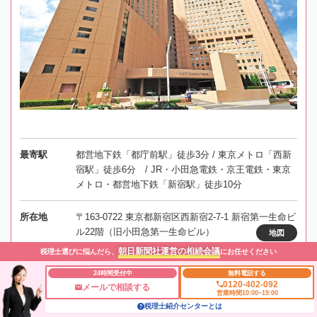
最寄駅
都営地下鉄「都庁前駅」徒歩3分 / 東京メトロ「西新
宿駅」徒歩6分 / JR・小田急電鉄・京王電鉄・東京
メトロ・都営地下鉄「新宿駅」徒歩10分
所在地
〒163-0722 東京都新宿区西新宿2-7-1 新宿第一生命ビ
ル22階（旧小田急第一生命ビル）
地図
朝日新聞社運営の相続会議
税理士選びに悩んだら、
にお任せください
対応エリア
東京、神奈川、埼玉、千葉
24時間受付中
無料電話する
0120-402-092
メールで相談する
営業時間10:00~19:00
税理士紹介センターとは
事務所にメールする