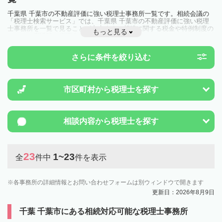
千葉県 千葉市の不動産評価に強い税理士事務所一覧です。相続会議の
「税理士検索サービス」では、千葉県 千葉市の不動産評価に強い税理
士事務所を一覧で見ることが出来ます。相続に関する税金や特例制度の
もっと見る
ことは一度近隣の税理士に相談してみましょう。
さらに条件を絞り込む
市区町村から
税理士を探す
相談内容から
税理士を探す
23
1~23
全
件中
件を表示
各事務所の詳細情報とお問い合わせフォームは別ウィンドウで開きます
更新日：2026年8月9日
千葉 千葉市にある相続対応可能な税理士事務所