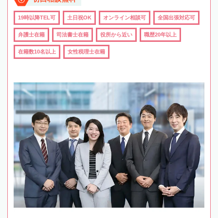
19時以降TEL可
土日祝OK
オンライン相談可
全国出張対応可
弁護士在籍
司法書士在籍
役所から近い
職歴20年以上
在籍数10名以上
女性税理士在籍